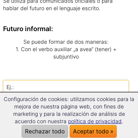
Se utiliza para comunicados oficiales o para
hablar del futuro en el lenguaje escrito.
Futuro informal:
Se puede formar de dos maneras:
1. Con el verbo auxiliar „a avea“ (tener) +
subjuntivo
Ej.:
yo iré – am să plec
Configuración de cookies: utilizamos cookies para la
tú correrás – ai să fugi
mejora de nuestra página web, con fines de
él hará – are să facă
marketing y para la realización de análisis de
nosotros amaremos – avem să iubim
acuerdo con nuestra
política de privacidad
.
vosotros ayudaréis – aveţi să ajutaţi
Rechazar todo
Aceptar todo »
ellos irán – au să meargă