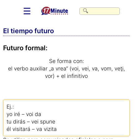
☰
El tiempo futuro
Futuro formal:
Se forma con:
el verbo auxiliar „a vrea“ (voi, vei, va, vom, veţi,
vor) + el infinitivo
Ej.:
yo iré – voi da
tu dirás – vei spune
él visitará – va vizita