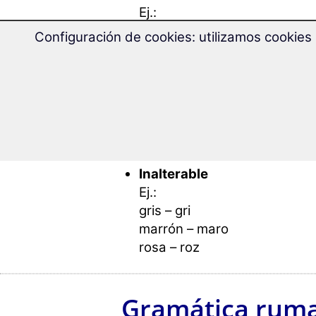
Ej.:
bueno – bun (m/n sg.), bună (f
Configuración de cookies: utilizamos cookies 
3
terminaciones: dos formas
Ej.:
pequeño – mic (m/n sg.), mică 
2
terminaciones: una forma e
Ej.:
gran – mare (sg.), mari (pl.)
Inalterable
Ej.:
gris – gri
marrón – maro
rosa – roz
Gramática rum