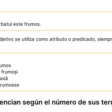
rbatul este frumos.
jetivo se utiliza como atributo o predicado, siempr
rumos
 frumoși
oasă
 frumoase
erencian según el número de sus te