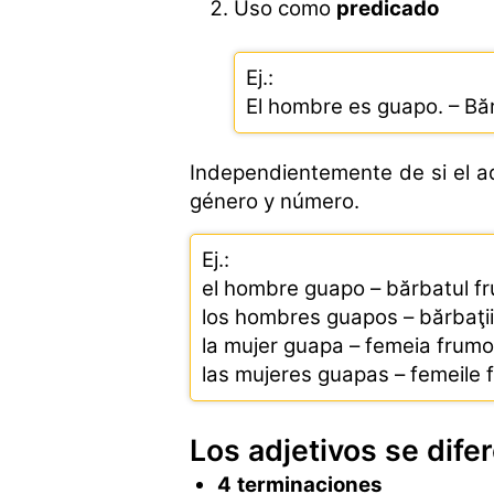
Uso como
predicado
Ej.:
El hombre es guapo. – Bă
Independientemente de si el ad
género y número.
Ej.:
el hombre guapo – bărbatul f
los hombres guapos – bărbaţii
la mujer guapa – femeia frum
las mujeres guapas – femeile
Los adjetivos se dif
4
terminaciones