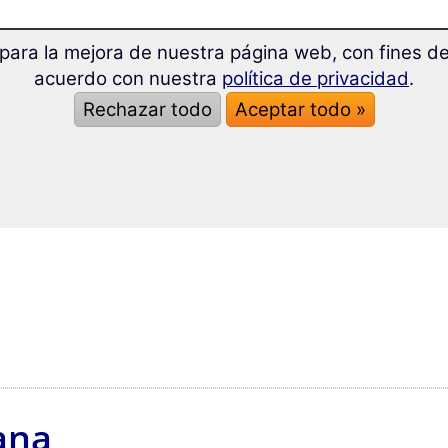
 sg.), buni (m pl.), bune (f/n pl.)
para la mejora de nuestra página web, con fines de 
 en singular, una en plural
acuerdo con nuestra
política de privacidad
.
Rechazar todo
Aceptar todo »
(f sg.), mici (pl.)
n singular en -e, una en plural en -i
ana