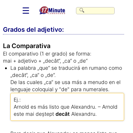
☰
Grados del adjetivo:
La Comparativa
El comparativo (1 er grado) se forma:
mai + adjetivo + „decât“, „ca“ o „de“
La palabra „que“ se traducirá en rumano como
„decât“, „ca“ o „de“.
De las cuales „ca“ se usa más a menudo en el
lenguaje coloquial y "de" para numerales.
Ej.:
Arnold es más listo que Alexandru. – Arnold
este mai deștept
decăt
Alexandru.