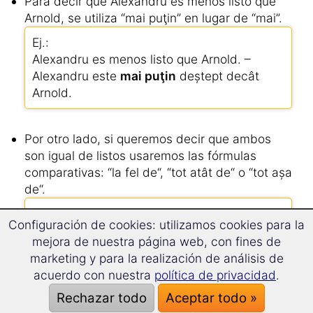
Para decir que Alexandru es menos listo que
Arnold, se utiliza “mai puţin” en lugar de “mai”.
Ej.:
Alexandru es menos listo que Arnold. –
Alexandru este
mai puţin
deștept decât
Arnold.
Por otro lado, si queremos decir que ambos
son igual de listos usaremos las fórmulas
comparativas: “la fel de“, “tot atât de“ o “tot așa
de“.
Ej.:
Configuración de cookies: utilizamos cookies para la
Arnold es tan listo como Alexandru. – Arnold
mejora de nuestra página web, con fines de
este
la fel de
deștept ca Alexandru.
marketing y para la realización de análisis de
acuerdo con nuestra
política de privacidad
.
Si a “decât“, “ca“ o „de“ etc. le sigue un
Rechazar todo
Aceptar todo »
pronombre, este debe de ir en acusativo.