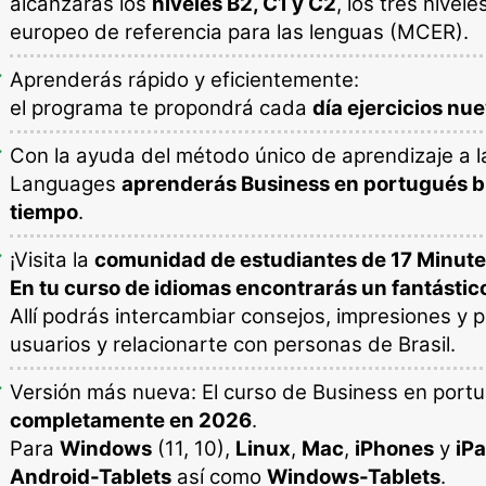
alcanzarás los
niveles B2, C1 y C2
, los tres nive
europeo de referencia para las lenguas (MCER).
Aprenderás rápido y eficientemente:
el programa te propondrá cada
día ejercicios nue
Con la ayuda del método único de aprendizaje a l
Languages
aprenderás Business en portugués b
tiempo
.
¡Visita la
comunidad de estudiantes de 17 Minut
En tu curso de idiomas encontrarás un fantástic
Allí podrás intercambiar consejos, impresiones y 
usuarios y relacionarte con personas de Brasil.
Versión más nueva: El curso de Business en port
completamente en 2026
.
Para
Windows
(11, 10),
Linux
,
Mac
,
iPhones
y
iP
Android-Tablets
así como
Windows-Tablets
.