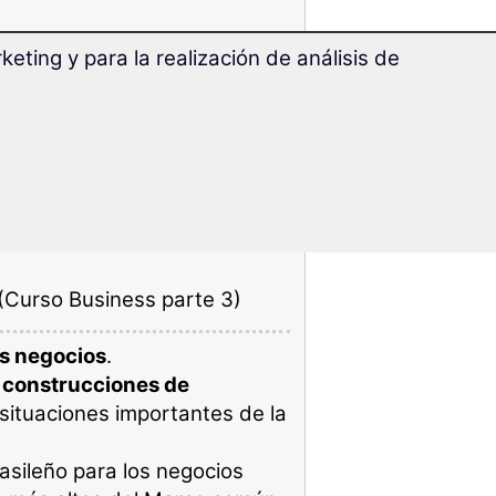
s te ofrece:
eting y para la realización de análisis de
ra los negocios:
urso Business parte 1)
r en Brasil
(Curso Business
(Curso Business parte 3)
os negocios
.
y construcciones de
 situaciones importantes de la
asileño para los negocios