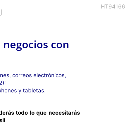
HT94166
s negocios con
nes, correos electrónicos,
2):
phones y tabletas.
derás todo lo que necesitarás
sil
.