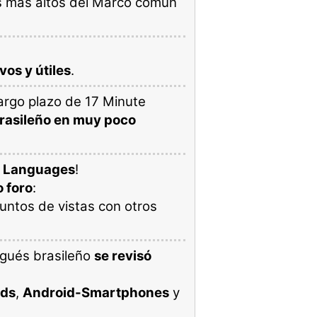
les más altos del Marco común
vos y útiles
.
argo plazo de 17 Minute
rasileño en muy poco
e Languages
!
o foro
:
puntos de vistas con otros
ugués brasileño
se revisó
ads
,
Android-Smartphones
y