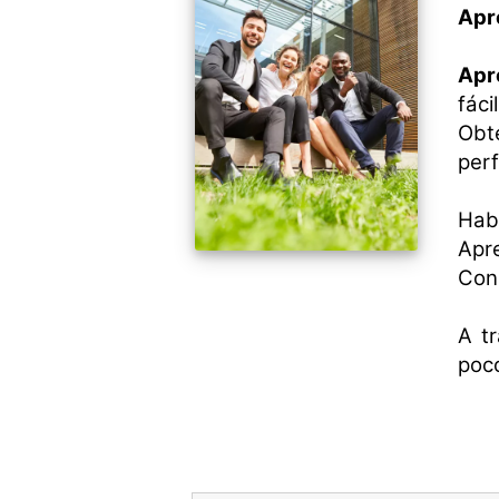
Apr
Apr
fáci
Obt
perf
Habl
Apre
Con
A tr
poco