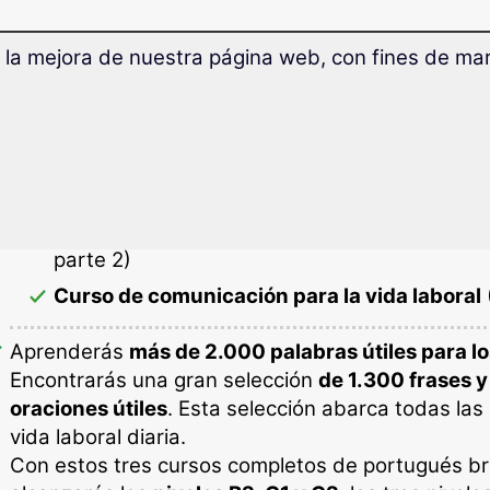
 de portugués brasileño de negocio
 la mejora de nuestra página web, con fines de mark
Tres cursos completos
de portugués brasileño pa
Conocimientos básicos para los negocios
(C
Presentarse a un puesto de trabajo y trabaja
parte 2)
Curso de comunicación para la vida laboral
Aprenderás
más de 2.000 palabras útiles para l
Encontrarás una gran selección
de 1.300 frases 
oraciones útiles
. Esta selección abarca todas las
vida laboral diaria.
Con estos tres cursos completos de portugués br