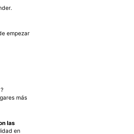
nder.
a de empezar
a?
lugares más
con las
lidad en