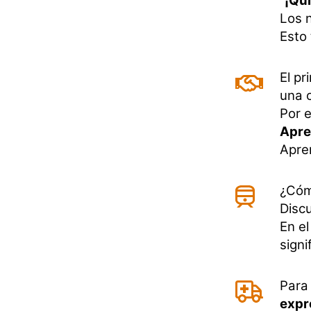
"¡Qui
Los 
Esto 
El pr
una 
Por 
Apre
Apren
¿Cómo
Discu
En el
signi
Para
expr