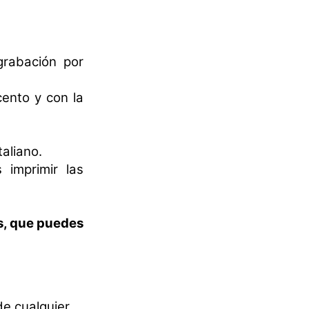
grabación por
cento y con la
aliano.
 imprimir las
s, que puedes
e cualquier