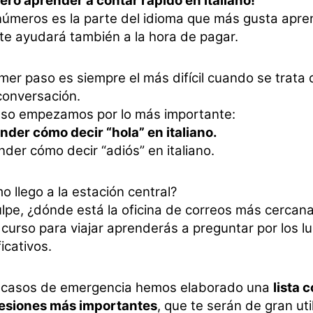
ero aprender a contar rápido en italiano!"
números es la parte del idioma que más gusta apre
te ayudará también a la hora de pagar.
imer paso es siempre el más difícil cuando se trat
conversación.
eso empezamos por lo más importante:
nder cómo decir “hola” en italiano.
der cómo decir “adiós” en italiano.
 llego a la estación central?
lpe, ¿dónde está la oficina de correos más cercan
 curso para viajar aprenderás a preguntar por los 
ficativos.
 casos de emergencia hemos elaborado una
lista 
esiones más importantes
, que te serán de gran uti