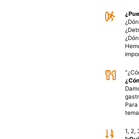
¿Pued
¿Dón
¿Det
¿Dón
Hemo
impo
"¿Có
¿Cóm
Damo
gastr
Para 
tema
1, 2, 