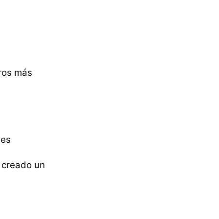
eros más
des
s creado un