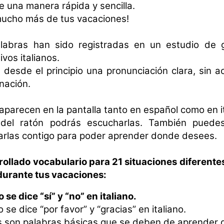
e una manera rápida y sencilla.
mucho más de tus vacaciones!
labras han sido registradas en un estudio de 
vos italianos.
s desde el principio una pronunciación clara, sin a
nación.
aparecen en la pantalla tanto en español como en it
del ratón podrás escucharlas. También puedes
evarlas contigo para poder aprender donde desees.
ollado vocabulario para 21 situaciones diferente
durante tus vacaciones:
se dice “sí” y “no” en italiano.
se dice “por favor” y “gracias” en italiano.
s son palabras básicas que se deben de aprender d