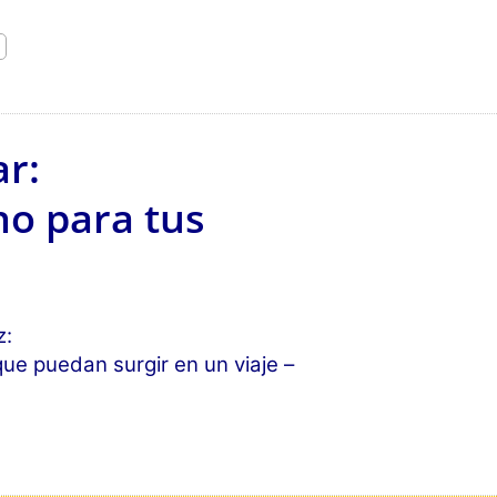
ar:
no para tus
z:
ue puedan surgir en un viaje –