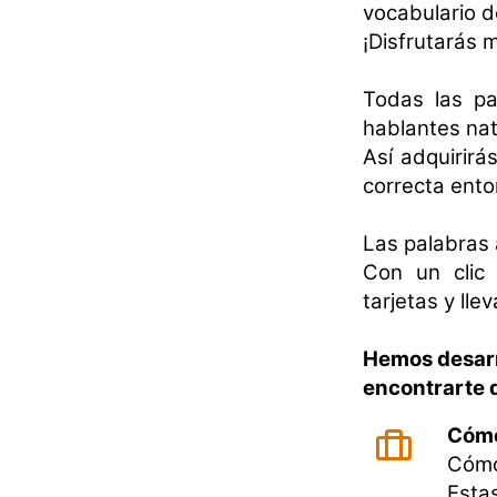
vocabulario d
¡Disfrutarás 
Todas las pa
hablantes nati
Así adquirirá
correcta ento
Las palabras 
Con un clic 
tarjetas y ll
Hemos desarr
encontrarte 
Cómo 
Cómo 
Esta