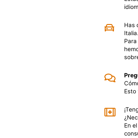
idiom
Has d
Italia
Para 
hemo
sobre
Preg
Cómo
Esto 
¡Teng
¿Nece
En e
cons