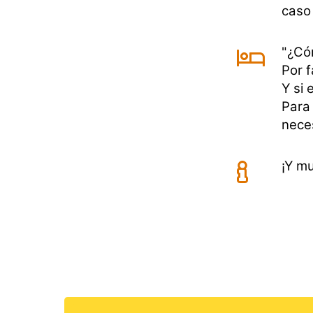
caso
"¿Có
Por f
Y si 
Para 
nece
¡Y m