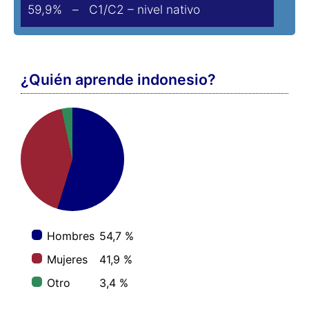
59,9% – C1/C2 – nivel nativo
¿Quién aprende indonesio?
Hombres
54,7 %
Mujeres
41,9 %
Otro
3,4 %