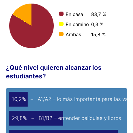
En casa
83,7 %
En camino
0,3 %
Ambas
15,8 %
¿Qué nivel quieren alcanzar los
estudiantes?
10,2% – A1/A2 – lo más importante para las vac
29,8% – B1/B2 – entender películas y libros