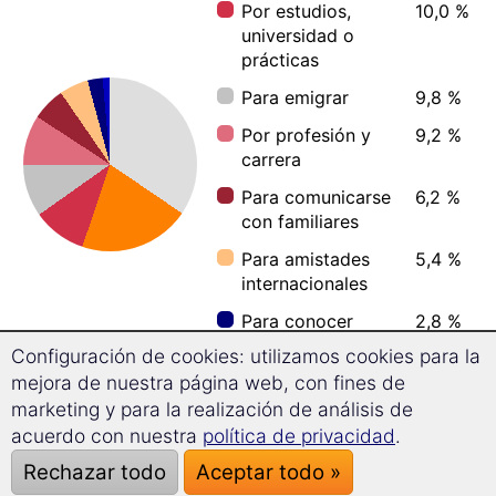
Por estudios,
10,0 %
universidad o
prácticas
Para emigrar
9,8 %
Por profesión y
9,2 %
carrera
Para comunicarse
6,2 %
con familiares
Para amistades
5,4 %
internacionales
Para conocer
2,8 %
nuevas culturas
Configuración de cookies: utilizamos cookies para la
mejora de nuestra página web, con fines de
Para mejorar la
1,0 %
memoria
marketing y para la realización de análisis de
acuerdo con nuestra
política de privacidad
.
Rechazar todo
Aceptar todo »