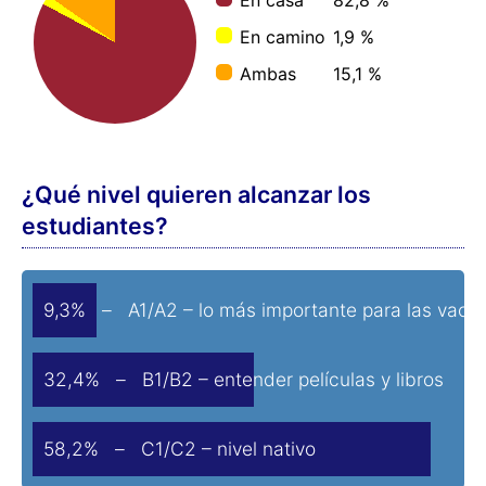
En casa
82,8 %
En camino
1,9 %
Ambas
15,1 %
¿Qué nivel quieren alcanzar los
estudiantes?
9,3% – A1/A2 – lo más importante para las vaca
32,4% – B1/B2 – entender películas y libros
58,2% – C1/C2 – nivel nativo