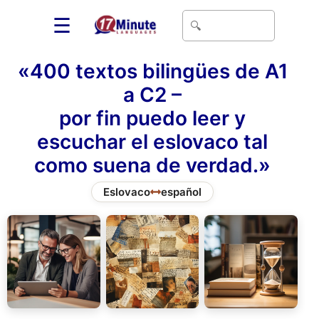
☰
«400 textos bilingües de A1
a C2 –
por fin puedo leer y
escuchar el eslovaco tal
como suena de verdad.»
Eslovaco
español