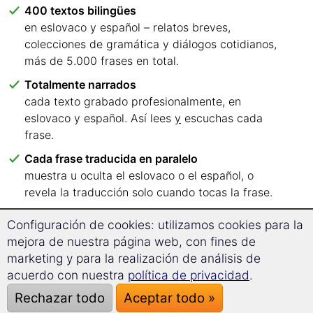
400 textos bilingües
en eslovaco y español – relatos breves,
colecciones de gramática y diálogos cotidianos,
más de 5.000 frases en total.
Totalmente narrados
cada texto grabado profesionalmente, en
eslovaco y español. Así lees
y
escuchas cada
frase.
Cada frase traducida en paralelo
muestra u oculta el eslovaco o el español, o
revela la traducción solo cuando tocas la frase.
Seis niveles lingüísticos, claramente ordenados
Configuración de cookies: utilizamos cookies para la
de A1 a C2 – sabes enseguida con qué textos
mejora de nuestra página web, con fines de
empezar.
marketing y para la realización de análisis de
Lee donde quieras
acuerdo con nuestra
política de privacidad
.
en tu navegador, en el ordenador, la tableta o el
Rechazar todo
Aceptar todo »
móvil. Sin aplicación, sin instalación.