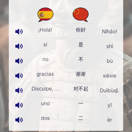
¡Hola!
你好
Nǐhǎo!
sí
是
shì
no
不
bù
gracias
谢谢
xièxie
Disculpe, ...
对不起
Duìbùqǐ.
uno
一
yī
dos
二
èr