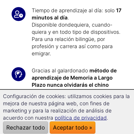
Tiempo de aprendizaje al día: solo
17
minutos al día
.
Disponible dondequiera, cuando-
quiera y en todo tipo de dispositivos.
Para una relación bilingüe, por
profesión y carrera así como para
emigrar.
Gracias al galardonado
método de
aprendizaje de Memoria a Largo
Plazo nunca olvidarás el chino
mandarín
.
Configuración de cookies: utilizamos cookies para la
mejora de nuestra página web, con fines de
La
tecnología de Superaprendizaje
marketing y para la realización de análisis de
te permite avanzar con facilidad un
acuerdo con nuestra
política de privacidad
.
37,7% más rápido
y
mejorar tu
Rechazar todo
Aceptar todo »
concentración
.