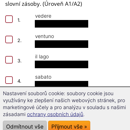
slovní zásoby. (Úroveň A1/A2)
vedere
1.
ventuno
2.
il lago
3.
sabato
4.
Nastavení souborů cookie: soubory cookie jsou
sporco
využívány ke zlepšení našich webových stránek, pro
5.
marketingové účely a pro analýzu v souladu s našimi
zásadami
ochrany osobních údajů
.
l'uscita
6.
Odmítnout vše
Přijmout vše »