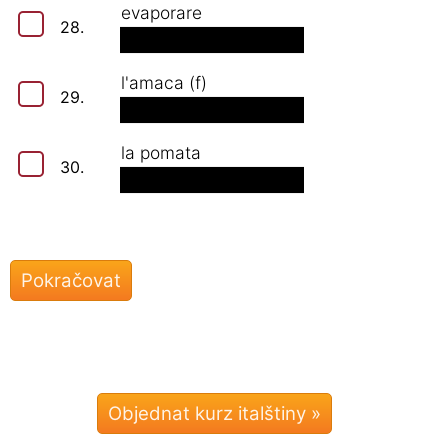
evaporare
28.
l'amaca (f)
29.
la pomata
30.
Objednat kurz italštiny »