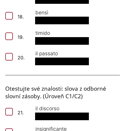
bensì
18.
timido
19.
il passato
20.
Otestujte své znalosti: slova z odborné
slovní zásoby. (Úroveň C1/C2)
il discorso
21.
insignificante