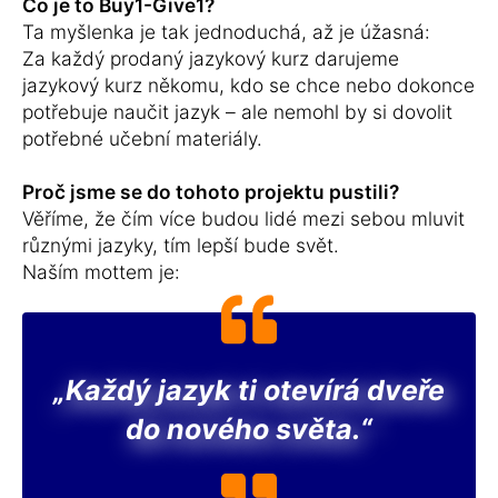
Co je to Buy1-Give1?
Ta myšlenka je tak jednoduchá, až je úžasná:
Za každý prodaný jazykový kurz darujeme
jazykový kurz někomu, kdo se chce nebo dokonce
potřebuje naučit jazyk – ale nemohl by si dovolit
potřebné učební materiály.
Proč jsme se do tohoto projektu pustili?
Věříme, že čím více budou lidé mezi sebou mluvit
různými jazyky, tím lepší bude svět.
Naším mottem je:
„Každý jazyk ti otevírá dveře
do nového světa.“