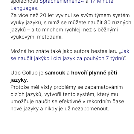
společností
Sprachenlernen24
a
17 Minute
Languages
.
Za více než 20 let vyvinul se svým týmem systém
výuky jazyků, s nímž se můžete naučit 80 různých
jazyků – a to mnohem rychleji než s běžnými
výukovými metodami.
Možná ho znáte také jako autora bestselleru „
Jak
se naučit jakýkoli cizí jazyk za pouhých 7 týdnů
“.
Udo Gollub je
samouk
a
hovoří plynně pěti
jazyky
.
Protože měl vždy problémy se zapamatováním
cizích jazyků, vytvořil tento systém, který mu
umožňuje naučit se efektivně v rekordním čase
nové jazyky a nikdy je už nezapomenout.