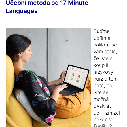
Učební metoda od 17 Minute
Languages
Buďme
upřímní:
kolikrát se
vám stalo,
že jste si
koupili
jazykový
kurz a ten
poté, co
jste se
možná
dvakrát
učili, zmizel
někde v
šuplíku?