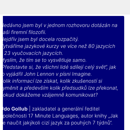
Nedávno jsem byl v jednom rozhovoru dotázán na
naši firemní filozofii.
Nejdřív jsem byl docela rozpačitý.
Vytváříme jazykové kurzy ve více než 80 jazycích
v 23 vyučovacích jazycích.
Myslím, že tím se to vysvětluje samo.
„Představte si, že všichni lidé sdílejí celý svět“, jak
to vyjádřil John Lennon v písni Imagine.
Kolik informací lze získat, kolik zkušeností si
vyměnit a především kolik předsudků lze překonat,
pokud dokážeme vzájemně komunikovat?
Udo Gollub
| zakladatel a generální ředitel
společnosti 17 Minute Languages, autor knihy „Jak
se naučit jakýkoli cizí jazyk za pouhých 7 týdnů“.