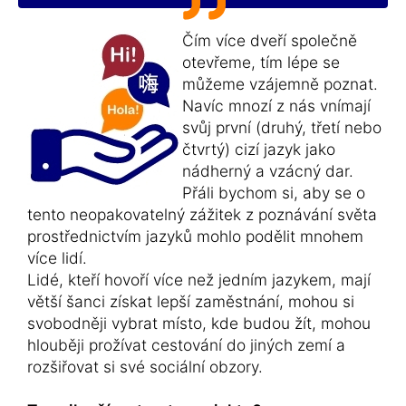
Čím více dveří společně
otevřeme, tím lépe se
můžeme vzájemně poznat.
Navíc mnozí z nás vnímají
svůj první (druhý, třetí nebo
čtvrtý) cizí jazyk jako
nádherný a vzácný dar.
Přáli bychom si, aby se o
tento neopakovatelný zážitek z poznávání světa
prostřednictvím jazyků mohlo podělit mnohem
více lidí.
Lidé, kteří hovoří více než jedním jazykem, mají
větší šanci získat lepší zaměstnání, mohou si
svobodněji vybrat místo, kde budou žít, mohou
hlouběji prožívat cestování do jiných zemí a
rozšiřovat si své sociální obzory.