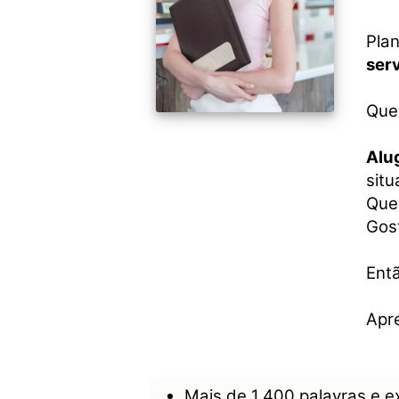
Plan
ser
Que
Alu
situ
Que
Gos
Entã
Apr
Mais de 1.400 palavras e 