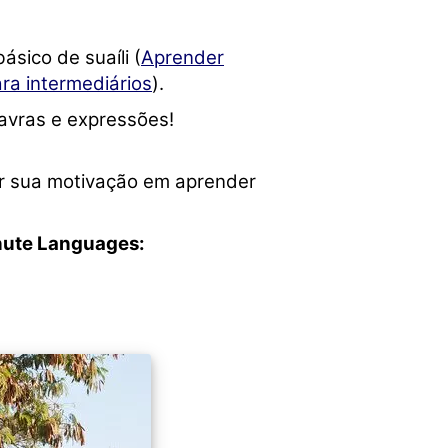
ico de suaíli (
Aprender
ara intermediários
).
avras e expressões!
er sua motivação em aprender
nute Languages: