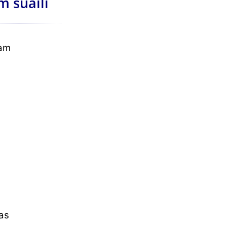
m suaíli
sam
as