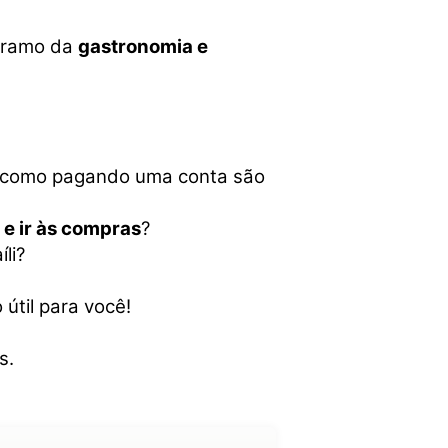
o ramo da
gastronomia e
m como pagando uma conta são
e ir às compras
?
li?
útil para você!
s.