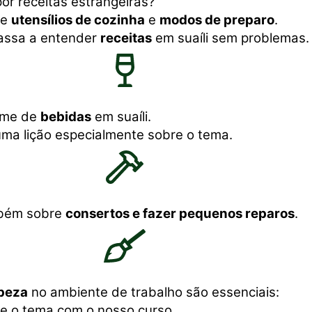
por receitas estrangeiras?
re
utensílios de cozinha
e
modos de preparo
.
assa a entender
receitas
em suaíli sem problemas.
ome de
bebidas
em suaíli.
ma lição especialmente sobre o tema.
bém sobre
consertos e fazer pequenos reparos
.
mpeza
no ambiente de trabalho são essenciais:
e o tema com o nosso curso.