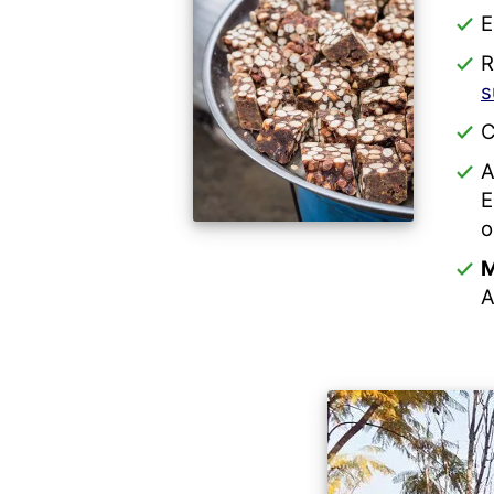
E
R
s
C
A
E
o
M
A