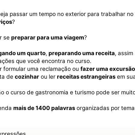
eja passar um tempo no exterior para trabalhar n
viços
?
r se
preparar para uma viagem
?
gando um quarto
,
preparando uma receita
, assi
ações que você encontra no curso.
r formular uma reclamação ou
fazer uma excursão 
ta de
cozinhar
ou ler
receitas estrangeiras
em suaí
o o curso de gastronomia e turismo pode ser muito 
enda
mais de 1400 palavras
organizadas por tema
expressões