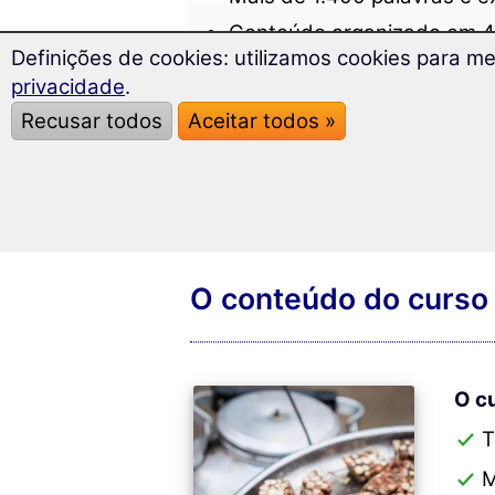
Conteúdo organizado em 4
Definições de cookies: utilizamos cookies para me
Diversos métodos de apren
privacidade
.
Versão atualizada em 202
Recusar todos
Aceitar todos »
Compatível com Windows /
O conteúdo do curso 
O cu
T
M