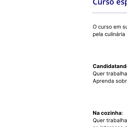
Curso es
O curso em su
pela culinária
Candidatand
Quer trabalha
Aprenda sob
Na cozinha
:
Quer trabalh