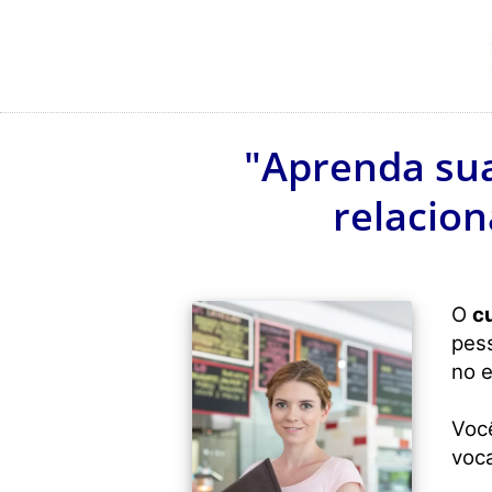
"Aprenda suaí
relacion
O
c
pess
no e
Voc
voca