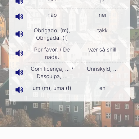
não
nei
Obrigado. (m),
takk
Obrigada. (f)
Por favor. / De
vær så snill
nada.
Com licença, ... /
Unnskyld, ...
Desculpa, ...
um (m), uma (f)
en