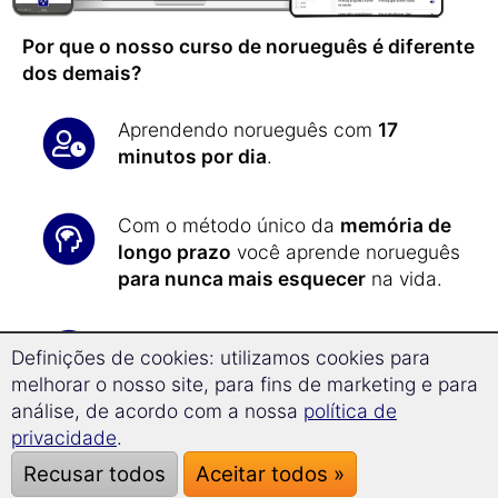
Por que o nosso curso de norueguês é diferente
dos demais?
Aprendendo norueguês com
17
minutos por dia
.
Com o método único da
memória de
longo prazo
você aprende norueguês
para nunca mais esquecer
na vida.
Com a nova
tecnologia
Definições de cookies: utilizamos cookies para
superlearning
você aprende
em
melhorar o nosso site, para fins de marketing e para
média 32% mais rápido
e pode se
análise, de acordo com a nossa
política de
concentrar melhor.
privacidade
.
Recusar todos
Aceitar todos »
Todos os exercícios são