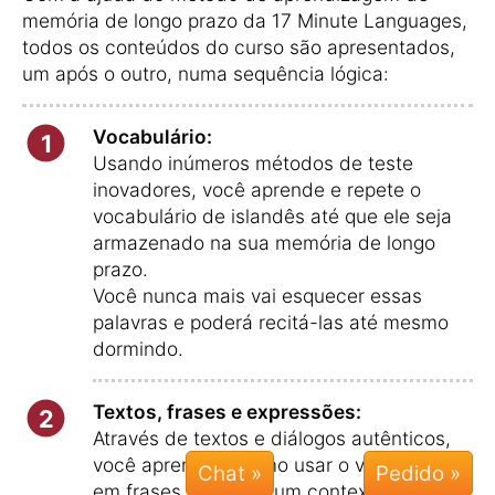
memória de longo prazo da 17 Minute Languages,
todos os conteúdos do curso são apresentados,
um após o outro, numa sequência lógica:
Vocabulário:
1
Usando inúmeros métodos de teste
inovadores, você aprende e repete o
vocabulário de islandês até que ele seja
armazenado na sua memória de longo
prazo.
Você nunca mais vai esquecer essas
palavras e poderá recitá-las até mesmo
dormindo.
Textos, frases e expressões:
2
Através de textos e diálogos autênticos,
você aprenderá como usar o vocabulário
Chat »
em frases inteiras e um contexto