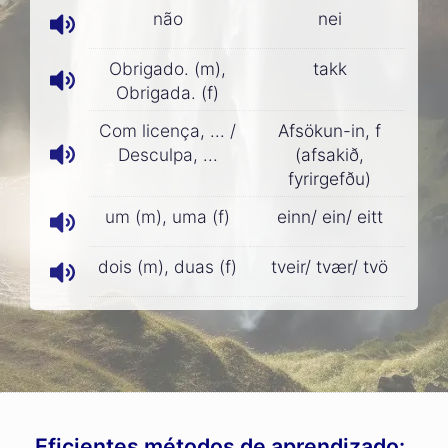
não
nei
Obrigado. (m),
takk
Obrigada. (f)
Com licença, ... /
Afsökun-in, f
Desculpa, ...
(afsakið,
fyrirgefðu)
um (m), uma (f)
einn/ ein/ eitt
dois (m), duas (f)
tveir/ tvær/ tvö
Eficientes métodos de aprendizado: