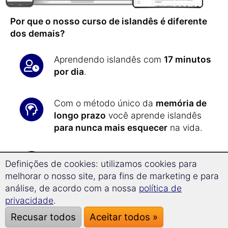
Por que o nosso curso de islandês é diferente
dos demais?
Aprendendo islandês com
17 minutos
por dia
.
Com o método único da
memória de
longo prazo
você aprende islandês
para nunca mais esquecer
na vida.
Com a nova
tecnologia
Definições de cookies: utilizamos cookies para
superlearning
você aprende
em
melhorar o nosso site, para fins de marketing e para
média 32% mais rápido
e pode se
análise, de acordo com a nossa
política de
concentrar melhor.
privacidade
.
Recusar todos
Aceitar todos »
Todos os exercícios são