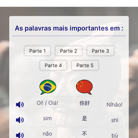
As palavras mais importantes em :
Oi! / Olá!
你好
Nǐhǎo!
sim
是
shì
não
不
bù