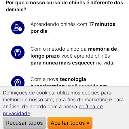
Por que o nosso curso de chinês é diferente dos
demais?
Aprendendo chinês com
17 minutos
por dia
.
Com o método único da
memória de
longo prazo
você aprende chinês
para nunca mais esquecer
na vida.
Com a nova
tecnologia
superlearning
você aprende
em
Definições de cookies: utilizamos cookies para
média 32% mais rápido
e pode se
melhorar o nosso site, para fins de marketing e para
concentrar melhor.
análise, de acordo com a nossa
política de
privacidade
.
Todos os exercícios são
Recusar todos
Aceitar todos »
apresentados de forma automática