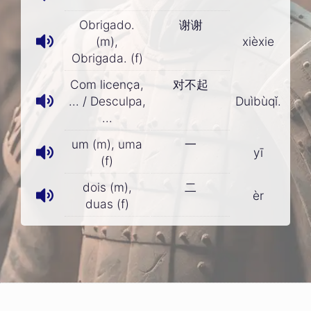
Obrigado.
谢谢
(m),
xièxie
Obrigada. (f)
Com licença,
对不起
... / Desculpa,
Duìbùqǐ.
...
um (m), uma
一
yī
(f)
dois (m),
二
èr
duas (f)