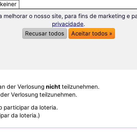
keiner
keinen
ra melhorar o nosso site, para fins de marketing e 
keine
privacidade
.
Recusar todos
Aceitar todos »
o:
exprime-se concordância!
an der Verlosung
nicht
teilzunehmen.
 der Verlosung teilzunehmen.
 participar da loteria.
par da loteria.)