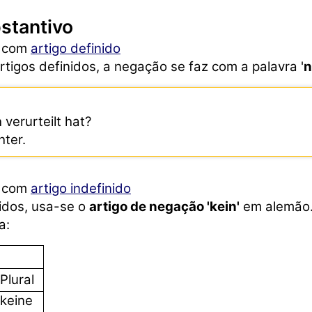
stantivo
o com
artigo definido
tigos definidos, a negação se faz com a palavra '
n
 verurteilt hat?
hter.
o com
artigo indefinido
nidos, usa-se o
artigo de negação 'kein'
em alemão
a:
Plural
keine