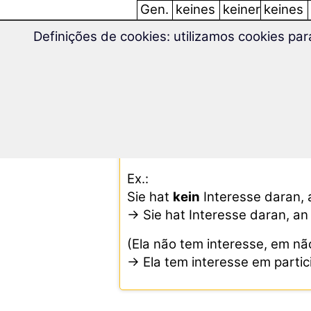
Gen.
keines
keiner
keines
Dat.
keinem
keiner
keinem
Definições de cookies: utilizamos cookies pa
Acu.
keinen
keiner
kein
Atenção com a dupla negaçã
Quando se nega duas vezes, 
Ex.:
Sie hat
kein
Interesse daran, 
→ Sie hat Interesse daran, an
(Ela não tem interesse, em não
→ Ela tem interesse em partici