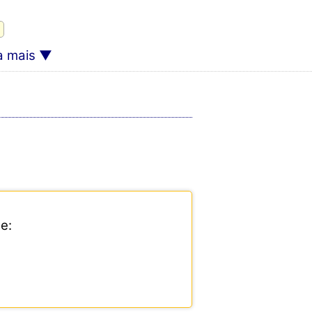
a mais
e: