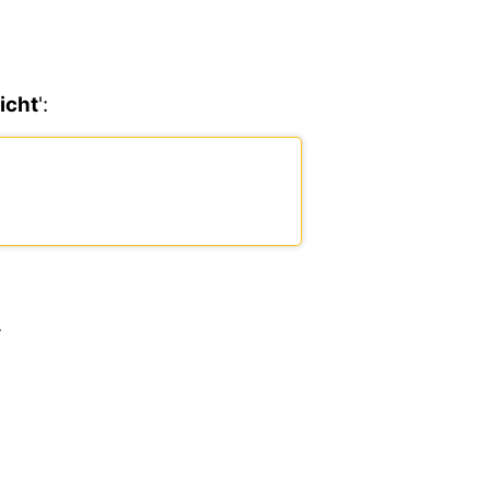
icht
':
.