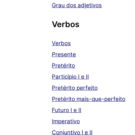
Grau dos adjetivos
Verbos
Verbos
Presente
Pretérito
Particípio I e II
Pretérito perfeito
Pretérito mais-que-perfeito
Futuro I e II
Imperativo
Conjuntivo I e II