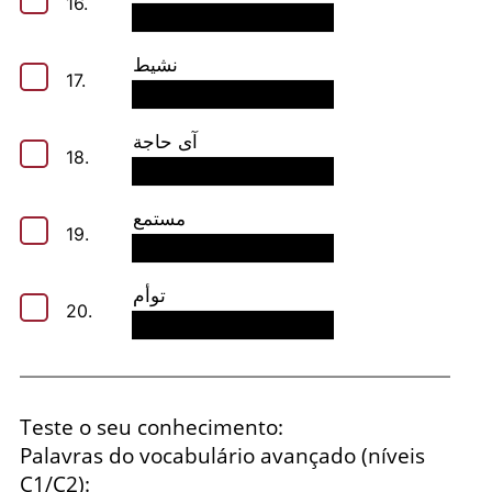
16.
نشيط
17.
آى حاجة
18.
مستمع
19.
توأم
20.
Teste o seu conhecimento:
Palavras do vocabulário avançado (níveis
C1/C2):