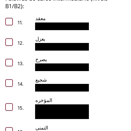
B1/B2):
معقد
11.
يعزل
12.
يصرخ
13.
شجيع
14.
المؤخره
15.
التمنى