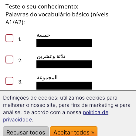
Teste o seu conhecimento:
Palavras do vocabulário básico (níveis
A1/A2):
خمسة
1.
تلاتة وعشرين
2.
المجموعة
3.
Definições de cookies: utilizamos cookies para
يحتاج
4.
melhorar o nosso site, para fins de marketing e para
análise, de acordo com a nossa
política de
privacidade
.
نضيف
5.
Recusar todos
Aceitar todos »