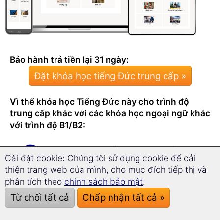
Bảo hành trả tiền lại 31 ngày:
Đặt khóa học tiếng Đức trung cấp »
Vì thế khóa học Tiếng Đức này cho trình độ
trung cấp khác với các khóa học ngoại ngữ khác
với trình độ B1/B2:
Thời gian khuyến khích học chỉ có
17
Cài đặt cookie: Chúng tôi sử dụng cookie để cải
phút mỗi ngày
.
thiện trang web của mình, cho mục đích tiếp thị và
Bạn sẽ ngạc nhiên về việc
mở rộng từ
phân tích theo
chính sách bảo mật
.
vựng của bạn
nhanh và hiệu quả ra
Từ chối tất cả
Chấp nhận tất cả »
sao!
Khóa học trung cấp sẽ dạy bạn
trên