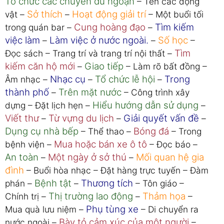
Tổ chức các chuyến du ngoạn
– Tên các động
Sở thích
Hoạt động giải trí
vật –
–
– Một buổi tối
Cung hoàng đạo
Tìm kiếm
trong quán bar –
–
việc làm
Làm việc ở nước ngoài.
Số học
–
–
–
Tìm
Đọc sách – Trang trí và trang trí nội thất –
kiếm căn hộ mới
Giao tiếp
–
– Làm rõ bất đồng –
Nhạc cụ
Tổ chức lễ hội
Trong
Âm nhạc –
–
–
thành phố
Trên mặt nước
–
– Công trình xây
Hiểu hướng dẫn sử dụng
dựng – Đặt lịch hẹn –
–
Viết thư
Từ vựng du lịch
Giải quyết vấn đề
–
–
–
Dụng cụ nhà bếp
Bóng đá
– Thể thao –
– Trong
Mua hoặc bán xe ô tô
bệnh viện –
– Đọc báo –
An toàn
Một ngày ở sở thú
Mối quan hệ gia
–
–
đình
– Buổi hòa nhạc – Đặt hàng trực tuyến – Đàm
Bệnh tật
Thương tích
phán –
–
– Tôn giáo –
Thị trường lao động
Thảm họa
Chính trị –
–
–
Phụ tùng xe
Mua quà lưu niệm –
– Di chuyển ra
Bày tỏ cảm xúc của một người
nước ngoài –
–