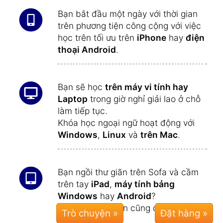
Bạn bắt đầu một ngày với thời gian
trên phương tiện công cộng với việc
học trên tối ưu trên
iPhone
hay
điện
thoại Android
.
Bạn sẽ học
trên máy vi tính hay
Laptop
trong giờ nghỉ giải lao ở chỗ
làm tiếp tục.
Khóa học ngoại ngữ hoạt động với
Windows
,
Linux
và
trên Mac
.
Bạn ngồi thư giãn trên Sofa và cầm
trên tay
iPad
,
máy tính bảng
Windows
hay
Android
?
Ngay lúc này bạn cũng đơn giản là
Trò chuyện »
học tiếp tục.