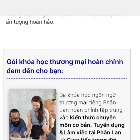
Bạn sẽ nhận được
từ vựng gần với thực tiễn
và
những thành ngữ liên quan khiến bạn để lại một
ấn tượng hoàn hảo.
Gói khóa học thương mại hoàn chỉnh
đem đến cho bạn:
Ba khóa học ngôn ngữ
thương mại tiếng Phần
Lan hoàn chỉnh tập trung
vào
kiến thức chuyên
môn cơ bản,
Tuyển dụng
& Làm việc tại Phần Lan
và
Giao tiếp trong đời