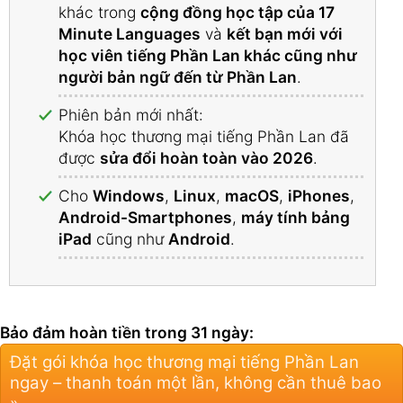
khác trong
cộng đồng học tập của 17
Minute Languages
và
kết bạn mới với
học viên tiếng Phần Lan khác cũng như
người bản ngữ đến từ Phần Lan
.
Phiên bản mới nhất:
Khóa học thương mại tiếng Phần Lan đã
được
sửa đổi hoàn toàn vào 2026
.
Cho
Windows
,
Linux
,
macOS
,
iPhones
,
Android-Smartphones
,
máy tính bảng
iPad
cũng như
Android
.
Bảo đảm hoàn tiền trong 31 ngày:
Đặt gói khóa học thương mại tiếng Phần Lan
ngay – thanh toán một lần, không cần thuê bao