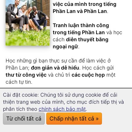
việc của mình trong tiếng
Phần Lan và Phần Lan
.
Tranh luận thành công
trong tiếng Phần Lan
và học
cách
diễn thuyết bằng
ngoại ngữ
.
Học những gì bạn thực sự cần để làm việc ở
Phần Lan;
đơn giản và dễ hiểu
. Học cách gửi
thư từ công việc
và chủ trì
các cuộc họp
một
cách tự tin.
Cài đặt cookie: Chúng tôi sử dụng cookie để cải
Thông qua
phương pháp học trí nhớ dài hạn
thiện trang web của mình, cho mục đích tiếp thị và
độc nhất
, bạn sẽ thoải mái đạt được sự hiểu biết
phân tích theo
chính sách bảo mật
.
về từ vựng thương mại tiếng Phần Lan trong thời
gian ngắn nhất.
Từ chối tất cả
Chấp nhận tất cả »
Bạn xin việc ở Phần Lan
.