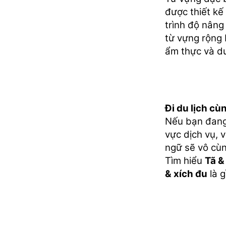
được thiết k
trình độ nâng
từ vựng rộng 
ẩm thực và du
Đi du lịch cù
Nếu bạn đang 
vực dịch vụ, 
ngữ sẽ vô cùn
Tìm hiểu
Tã &
& xích đu
là 