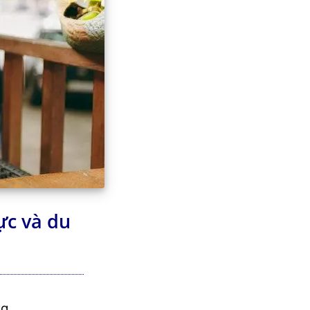
c và du
ng