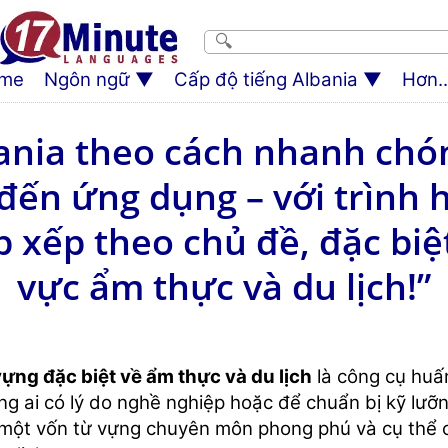
me
Ngôn ngữ
Cấp độ tiếng Albania
Hơn..
ania theo cách nhanh chó
 đến ứng dụng – với trình 
 xếp theo chủ đề, đặc biệ
vực ẩm thực và du lịch!”
vựng đặc biệt về ẩm thực và du lịch
là công cụ huấ
g ai có lý do nghề nghiệp hoặc để chuẩn bị kỹ lưỡn
 một vốn từ vựng chuyên môn phong phú và cụ thể 