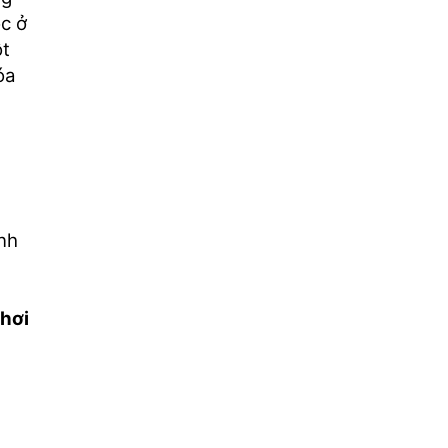
c ở
ột
óa
ĩnh
hơi