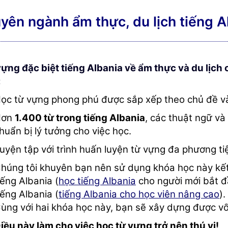
yên ngành ẩm thực, du lịch tiếng A
vựng đặc biệt tiếng Albania về ẩm thực và du lịc
:
ọc từ vựng phong phú được sắp xếp theo chủ đề và
Hơn
1.400 từ trong tiếng Albania
, các thuật ngữ và
huẩn bị lý tưởng cho việc học.
uyện tập với trình huấn luyện từ vựng đa phương ti
húng tôi khuyên bạn nên sử dụng khóa học này kết
iếng Albania (
học tiếng Albania
cho người mới bắt đ
iếng Albania (
tiếng Albania cho học viên nâng cao
).
ùng với hai khóa học này, bạn sẽ xây dựng được vố
iều này làm cho việc học từ vựng trở nên thú vị!