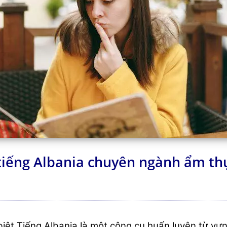
tiếng Albania chuyên ngành ẩm thự
iệt Tiếng Albania là một công cụ huấn luyện từ vự