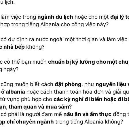
u lịch.
 làm việc trong
ngành du lịch
hoặc cho một
đại lý
hợp trong tiếng Albania cho công việc này?
có dự định ra nước ngoài một thời gian và làm việc
c nhà bếp
không?
c có thể bạn muốn
chuẩn bị kỹ lưỡng cho một chu
g ngày?
 cũng muốn biết cách
đặt phòng
, như
nguyên liệu 
ì ở albania
hoặc cách thanh toán hóa đơn và giải qu
 từ vựng phù hợp cho
các kỳ nghỉ đi biển hoặc đi 
ạn, tham quan và mua sắm
?
 có phải là người đam mê
nấu ăn và ẩm thực
đồng t
tạp chí chuyên ngành
trong tiếng Albania không?