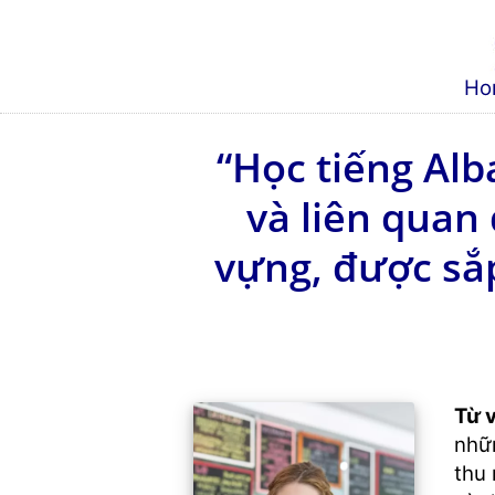
Ho
“Học tiếng Alb
và liên quan
vựng, được sắp
Từ 
nhữn
thu