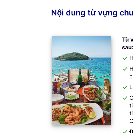
Nội dung từ vựng chu
Từ 
sau
H
c
L
C
t
t
C
Đ