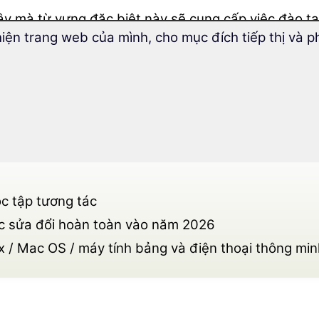
vậy mà từ vựng đặc biệt này sẽ cung cấp việc đào 
hiện trang web của mình, cho mục đích tiếp thị và p
 cho bạn.
từ vựng đặc biệt về ẩm thực và du lịch, bạn sẽ họ
theo chủ đề và được chuẩn bị lý tưởng cho việc học
ừ và thuật ngữ kỹ thuật mới
c tập tương tác
ợc sửa đổi hoàn toàn vào năm 2026
 / Mac OS / máy tính bảng và điện thoại thông min