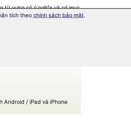
tạo từ vựng có ý nghĩa và có mục
hân tích theo
chính sách bảo mật
.
c được
hơn 1.400 từ
, được sắp
.
h Android / iPad và iPhone