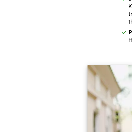
K
t
t
P
H