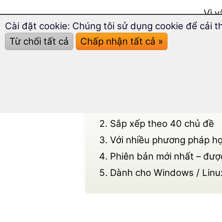
Vì 
Cài đặt cookie: Chúng tôi sử dụng cookie để cải t
tiêu
Từ chối tất cả
Chấp nhận tất cả »
Với 
xếp 
Hơn 1.400 từ vựng, cụm t
Sắp xếp theo 40 chủ đề
Với nhiều phương pháp họ
Phiên bản mới nhất – đư
Dành cho Windows / Linux