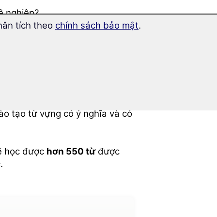
ề nghiệp?
hân tích theo
chính sách bảo mật
.
ng thiên thể trong tiếng Nhật
của mình ở nhật Bản bằng kỹ
à đi bộ đường dài
không?
đào tạo từ vựng có ý nghĩa và có
sẽ học được
hơn 550 từ
được
.