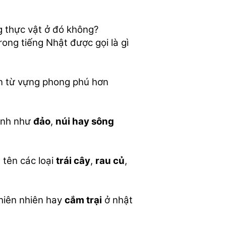
ng thực vật ở đó không?
rong tiếng Nhật được gọi là gì
n từ vựng phong phú hơn
ảnh như
đảo
,
núi hay sông
 tên các loại
trái cây
,
rau củ
,
thiên nhiên hay
cắm trại
ở nhật