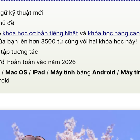
gữ kỹ thuật mới
hủ đề
o
khóa học cơ bản tiếng Nhật
và
khóa học nâng cao t
ủa bạn lên hơn 3500 từ cùng với hai khóa học này!
 tập tương tác
đổi hoàn toàn vào năm 2026
/
Mac OS
/
iPad
/
Máy tính
bảng
Android
/
Máy tí
roid