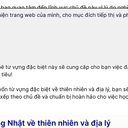
bạn quan tâm đến lĩnh vực chủ đề này vì lý do ngh
hiện trang web của mình, cho mục đích tiếp thị và p
 cũng tò mò về
các hiện tượng thời tiết
hay hiện tượ
c gọi như thế nào phải không?
có muốn gây ngạc nhiên cho bạn bè và người quen 
 ngoại ngữ của mình trong
các chuyến du ngoạn v
thế từ vựng đặc biệt này sẽ cung cấp cho bạn việc 
tiêu!
vốn từ vựng đặc biệt về thiên nhiên và địa lý, bạn 
xếp theo chủ đề và chuẩn bị hoàn hảo cho việc học
g Nhật về thiên nhiên và địa lý