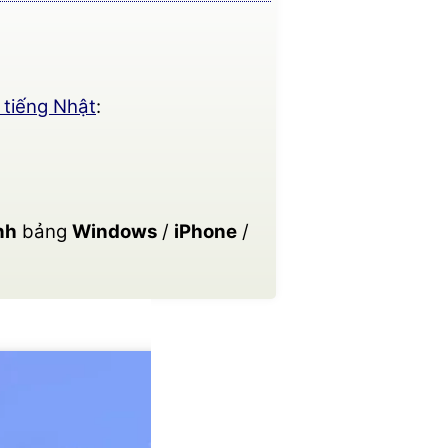
iếng Nhật
:
nh
bảng
Windows
/
iPhone
/