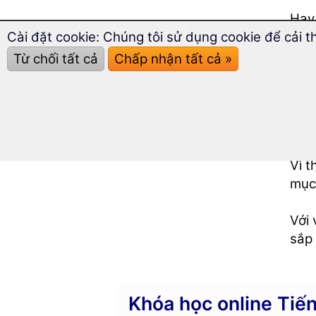
Hay 
Cài đặt cookie: Chúng tôi sử dụng cookie để cải t
Bạn
Từ chối tất cả
Chấp nhận tất cả »
đượ
Bạn 
năng
Vì 
mục 
Với 
sắp 
Khóa học online Tiến