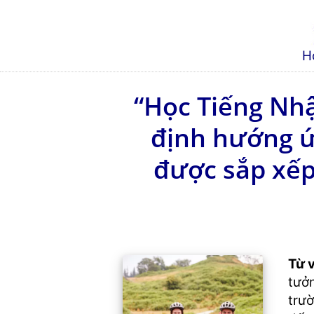
H
“Học Tiếng Nh
định hướng ứn
được sắp xếp 
Từ v
tưởn
trườ