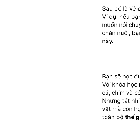
Sau đó là về
Ví dụ: nếu bạn
muốn nói chu
chăn nuôi, bạ
này.
Bạn sẽ học đ
Với khóa học 
cá, chim và cô
Nhưng tất nhi
vật mà còn h
toàn bộ
thế g