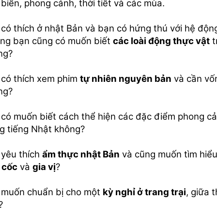
biển, phong cảnh, thời tiết và các mùa.
có thích ở nhật Bản và bạn có hứng thú với hệ độ
ng bạn cũng có muốn biết
các loài động thực vật
t
ng?
 có thích xem phim
tự nhiên nguyên bản
và cần vố
ng?
 có muốn biết cách thể hiện các đặc điểm phong c
g tiếng Nhật không?
 yêu thích
ẩm thực nhật Bản
và cũng muốn tìm hiểu
 cốc
và
gia vị
?
 muốn chuẩn bị cho một
kỳ nghỉ ở trang trại
, giữa 
?