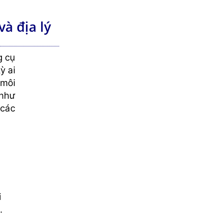
và địa lý
g cụ
ỳ ai
 môi
 như
 các
i
.