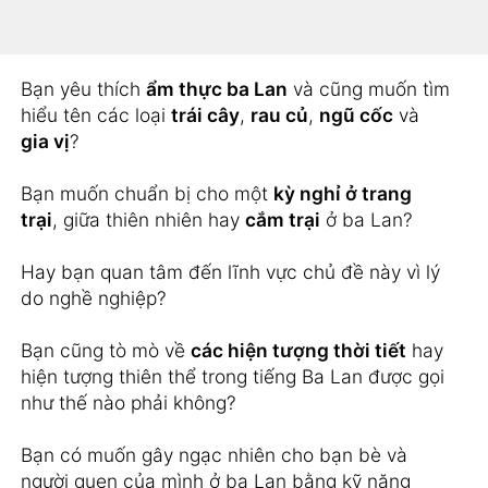
phong cảnh như
đảo
,
núi hay sông
trong tiếng
Ba Lan không?
Bạn yêu thích
ẩm thực ba Lan
và cũng muốn tìm
hiểu tên các loại
trái cây
,
rau củ
,
ngũ cốc
và
gia vị
?
Bạn muốn chuẩn bị cho một
kỳ nghỉ ở trang
trại
, giữa thiên nhiên hay
cắm trại
ở ba Lan?
Hay bạn quan tâm đến lĩnh vực chủ đề này vì lý
do nghề nghiệp?
Bạn cũng tò mò về
các hiện tượng thời tiết
hay
hiện tượng thiên thể trong tiếng Ba Lan được gọi
như thế nào phải không?
Bạn có muốn gây ngạc nhiên cho bạn bè và
người quen của mình ở ba Lan bằng kỹ năng