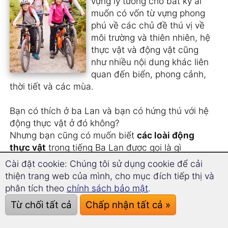
vựng lý tưởng cho bất kỳ ai
muốn có vốn từ vựng phong
phú về các chủ đề thú vị về
môi trường và thiên nhiên, hệ
thực vật và động vật cũng
như nhiều nội dung khác liên
quan đến biển, phong cảnh,
thời tiết và các mùa.
Bạn có thích ở ba Lan và bạn có hứng thú với hệ
động thực vật ở đó không?
Nhưng bạn cũng có muốn biết
các loài động
thực vật
trong tiếng Ba Lan được gọi là gì
không?
Cài đặt cookie: Chúng tôi sử dụng cookie để cải
thiện trang web của mình, cho mục đích tiếp thị và
Bạn có thích xem phim
tự nhiên nguyên bản
và
phân tích theo
chính sách bảo mật
.
cần vốn từ vựng phong phú hơn không?
Từ chối tất cả
Chấp nhận tất cả »
Bạn có muốn biết cách thể hiện các đặc điểm