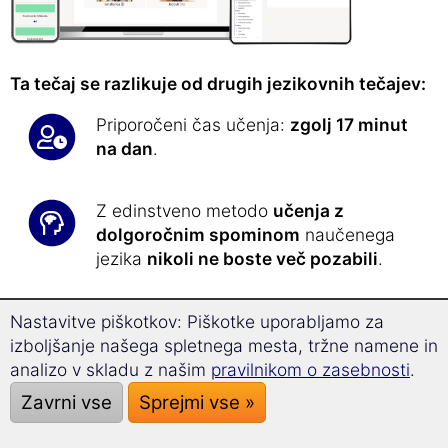
Ta tečaj se razlikuje od drugih jezikovnih tečajev:
Priporočeni čas učenja:
zgolj 17 minut
na dan
.
Z edinstveno metodo
učenja z
dolgoročnim spominom
naučenega
jezika
nikoli ne boste več pozabili
.
Z novo
tehnologijo superučenja
boste
Nastavitve piškotkov: Piškotke uporabljamo za
napredovali 32 % hitreje
in boste med
izboljšanje našega spletnega mesta, tržne namene in
učenjem veliko bolj skoncentrirani.
analizo v skladu z našim
pravilnikom o zasebnosti
.
Zavrni vse
Sprejmi vse »
Vsak dan Vam bo specializirana
programska oprema podala natančno