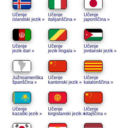
Učenje
Učenje
Učenje
islandski jezik »
italijanščina »
japonščina »
Učenje
Učenje
Učenje
jezik dari »
jezik lingala »
jordanski jezik »
Južnoameriška
Učenje
Učenje
španščina »
kantonski jezik »
katalonščina »
Učenje
Učenje
Učenje
kazaški jezik »
kirgistanski jezik »
kitajščina »