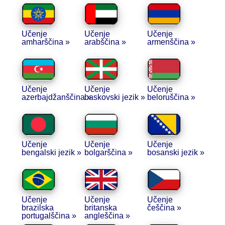
Učenje
Učenje
Učenje
amharščina »
arabščina »
armenščina »
Učenje
Učenje
Učenje
azerbajdžanščina »
baskovski jezik »
beloruščina »
Učenje
Učenje
Učenje
bengalski jezik »
bolgarščina »
bosanski jezik »
Učenje
Učenje
Učenje
brazilska
britanska
češčina »
portugalščina »
angleščina »