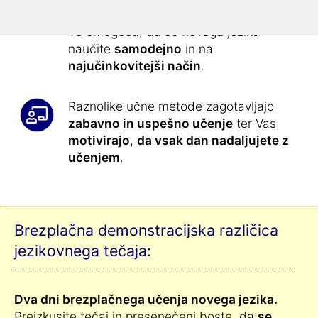
prilagojene vaje:
To omogoča, da se novega jezika
naučite
samodejno
in na
najučinkovitejši način
.
Raznolike učne metode zagotavljajo
zabavno in uspešno učenje
ter Vas
motivirajo
,
da vsak dan nadaljujete z
učenjem
.
Brezplačna demonstracijska različica
jezikovnega tečaja:
Dva dni brezplačnega učenja novega jezika.
Preizkusite tečaj in presenečeni boste, da
se