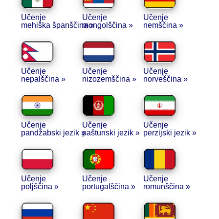
Učenje
Učenje
Učenje
mehiška španščina »
mongolščina »
nemščina »
Učenje
Učenje
Učenje
nepalščina »
nizozemščina »
norveščina »
Učenje
Učenje
Učenje
pandžabski jezik »
paštunski jezik »
perzijski jezik »
Učenje
Učenje
Učenje
poljščina »
portugalščina »
romunščina »