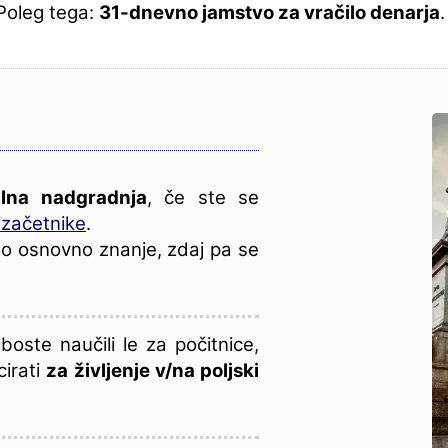
Poleg tega:
31-dnevno jamstvo za vračilo denarja
.
alna nadgradnja
, če ste se
 začetnike
.
dno osnovno znanje, zdaj pa se
oste naučili le za počitnice,
cirati
za življenje v/na poljski