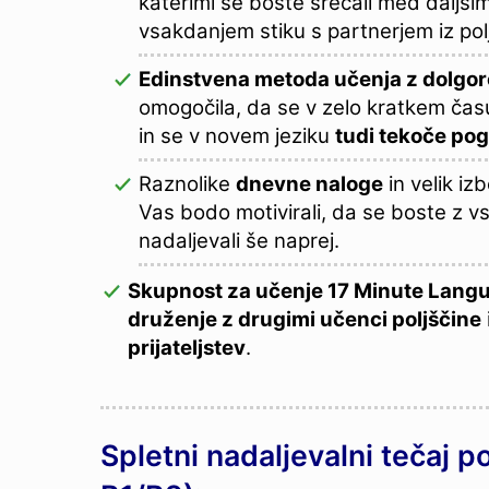
katerimi se boste srečali med daljšim 
vsakdanjem stiku s partnerjem iz pol
Edinstvena metoda učenja z dolg
omogočila, da se v zelo kratkem čas
in se v novem jeziku
tudi tekoče pog
Raznolike
dnevne naloge
in velik iz
Vas bodo motivirali, da se boste z
nadaljevali še naprej.
Skupnost za učenje 17 Minute Lang
druženje z drugimi učenci poljščine
prijateljstev
.
Spletni nadaljevalni tečaj po