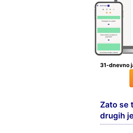
31-dnevno j
Zato se t
drugih j