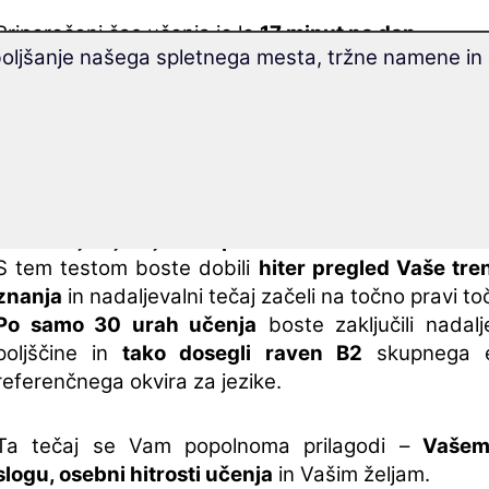
Priporočeni čas učenja je le
17 minut na dan
.
boljšanje našega spletnega mesta, tržne namene in 
Presenečeni boste, kako hitro in učinkovito l
tečajem
razširite svoj besedni zaklad
!
V nadaljevalnem tečaju se naučite
več kot 1.800 n
Ta nadaljevalni tečaj razširi znanje poljščine, ki ste
z osnovnim tečajem
Tečaj poljščine za začetnike
.
Vaš tečaj vključuje
brezplačni uvrstitveni test
.
S tem testom boste dobili
hiter pregled Vaše tre
znanja
in nadaljevalni tečaj začeli na točno pravi to
Po samo 30 urah učenja
boste zaključili nadalj
poljščine in
tako dosegli raven B2
skupnega e
referenčnega okvira za jezike.
Ta tečaj se Vam popolnoma prilagodi –
Vaše
slogu, osebni hitrosti učenja
in Vašim željam.