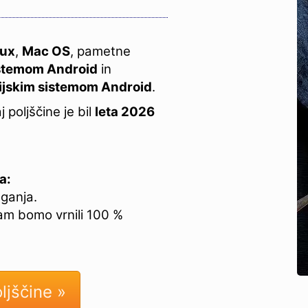
nux
,
Mac OS
, pametne
sistemom Android
in
cijskim sistemom Android
.
 poljščine je bil
leta 2026
a:
eganja.
am bomo vrnili 100 %
ljščine »