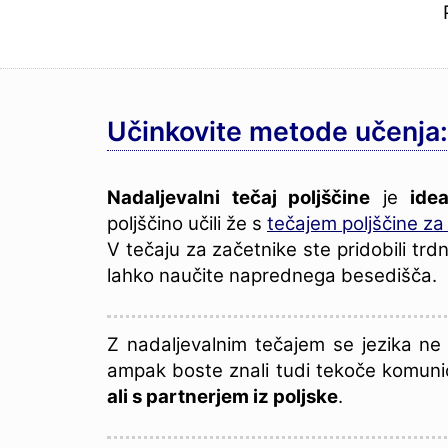
Učinkovite metode učenja:
Nadaljevalni tečaj poljščine
je
ide
poljščino učili že s
tečajem poljščine za
V tečaju za začetnike ste pridobili tr
lahko naučite naprednega besedišča.
Z nadaljevalnim tečajem se jezika ne b
ampak boste znali tudi tekoče komuni
ali s partnerjem iz poljske
.