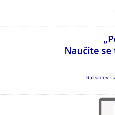
„P
Naučite se 
Razširitev os