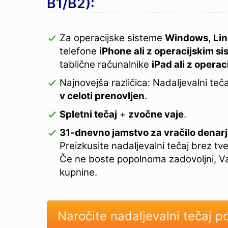
B1/B2):
Za operacijske sisteme
Windows
,
Li
telefone
iPhone
ali z operacijskim 
tablične računalnike
iPad ali z opera
Najnovejša različica: Nadaljevalni tečaj
v celoti prenovljen
.
Spletni tečaj
+
zvočne vaje
.
31-dnevno jamstvo za vračilo denarj
Preizkusite nadaljevalni tečaj brez tv
Če ne boste popolnoma zadovoljni, V
kupnine.
Naročite nadaljevalni tečaj po