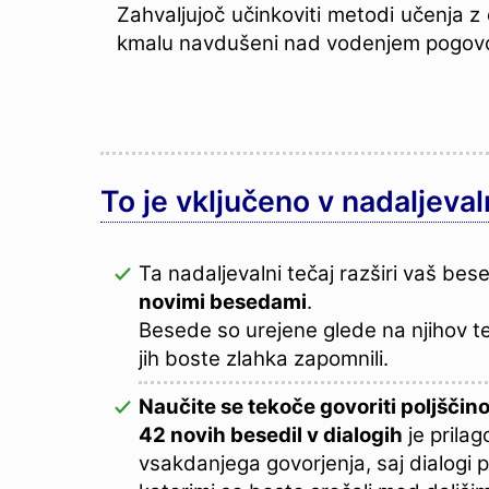
Zahvaljujoč učinkoviti metodi učenja
kmalu navdušeni nad vodenjem pogovor
To je vključeno v nadaljevaln
Ta nadaljevalni tečaj razširi vaš bes
novimi besedami
.
Besede so urejene glede na njihov t
jih boste zlahka zapomnili.
Naučite se tekoče govoriti poljščino
42 novih besedil v dialogih
je prila
vsakdanjega govorjenja, saj dialogi pr