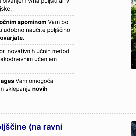
bivanjem v/na poljski ali v
jske.
oročnim spominom
Vam bo
u udobno naučite poljščino
ovarjate
.
bor inovativnih učnih metod
 vsakodnevnim učenjem
uages
Vam omogoča
in sklepanje
novih
ljščine (na ravni