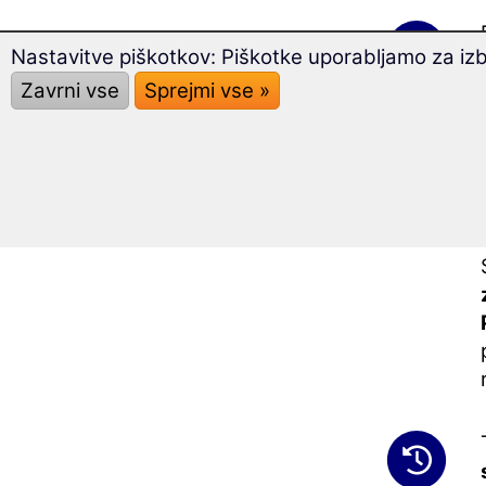
Nastavitve piškotkov: Piškotke uporabljamo za iz
Zavrni vse
Sprejmi vse »