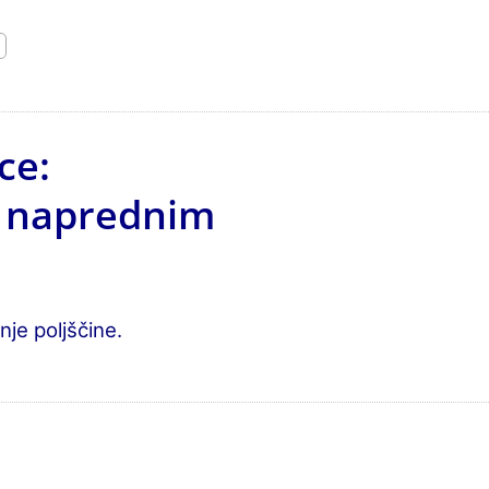
ce:
 z naprednim
je poljščine.