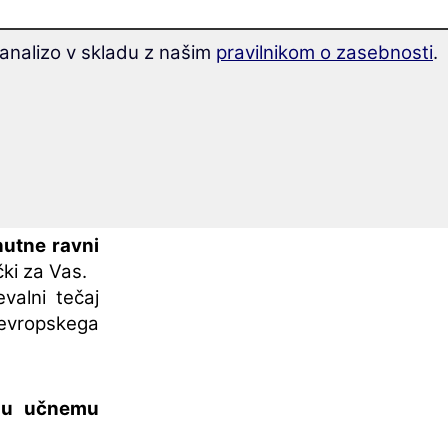
analizo v skladu z našim
pravilnikom o zasebnosti
.
ahko s tem
ovih besed
.
 ga pridobili
nutne ravni
čki za Vas.
evalni tečaj
vropskega
mu učnemu