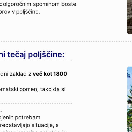
 z dolgoročnim spominom boste
ov v poljščino.
i tečaj poljščine:
edni zaklad z
več kot 1800
ematski pomen, tako da si
.
gojenih potrebam
edstavljajo situacije, s