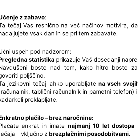
Učenje z zabavo
:
Ta tečaj Vas resnično na več načinov motivira, d
nadaljujete vsak dan in se pri tem zabavate.
Učni uspeh pod nadzorom:
Pregledna statistika
prikazuje Vaš dosedanji napre
Navdušeni boste nad tem, kako hitro boste zač
govoriti poljščino.
Ta jezikovni tečaj lahko uporabljate
na vseh svoji
(računalnik, tablični računalnik in pametni telefon) 
kadarkoli preklapljate.
Enkratno plačilo – brez naročnine:
Plačate enkrat in imate
najmanj 10 let dostopa
tečaja – vključno z
brezplačnimi posodobitvami
.