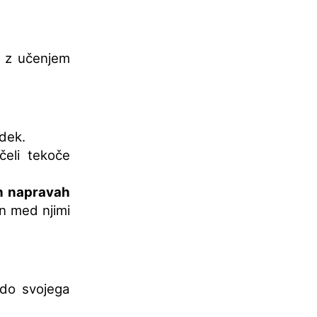
a z učenjem
dek.
eli tekoče
h napravah
in med njimi
do svojega