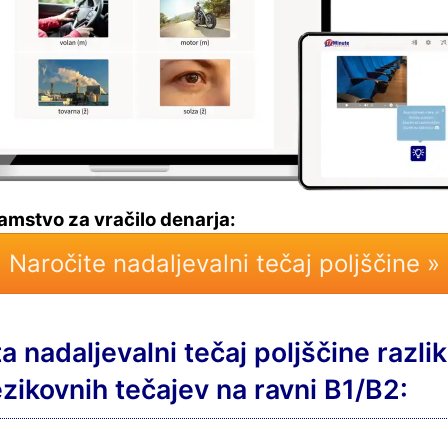
amstvo za vračilo denarja:
Naročite nadaljevalni tečaj poljščine »
a nadaljevalni tečaj poljščine razli
ezikovnih tečajev na ravni B1/B2: