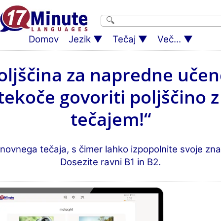
Domov
Jezik
Tečaj
Več...
oljščina za napredne učen
tekoče govoriti poljščino
tečajem!“
novnega tečaja, s čimer lahko izpopolnite svoje znan
Dosezite ravni B1 in B2.