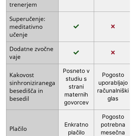
trenerjem
Super­učenje:
meditativno
učenje
Dodatne
zvočne
vaje
Posneto
v
Kakovost
Pogosto
studiu
s
sinhroniziranega
uporabljajo
strani
besedišča
in
računalniški
maternih
besedil
glas
govorcev
Pogosto
Enkratno
potrebna
Plačilo
plačilo
mesečna