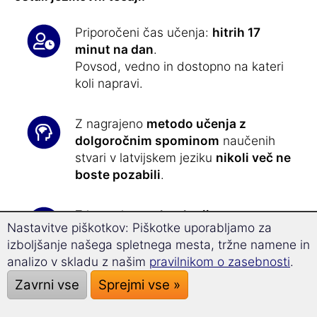
Priporočeni čas učenja:
hitrih 17
minut na dan
.
Povsod, vedno in dostopno na kateri
koli napravi.
Z nagrajeno
metodo učenja z
dolgoročnim spominom
naučenih
stvari v latvijskem jeziku
nikoli več ne
boste pozabili
.
Z inovativno
tehnologijo
Nastavitve piškotkov: Piškotke uporabljamo za
superučenja
boste napredovali
izboljšanje našega spletnega mesta, tržne namene in
sproščeno,
32 % hitreje
in se lahko
analizo v skladu z našim
pravilnikom o zasebnosti
.
bolje osredotočili.
Zavrni vse
Sprejmi vse »
Učenje latvijskega jezika še nikoli ni