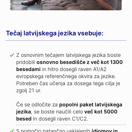
Tečaj latvijskega jezika vsebuje:
Z osnovnim tečajem latvijskega jezika boste
pridobili
osnovno besedišče z več kot 1300
besedami
in hitro dosegli raven A1/A2
evropskega referenčnega okvira za jezike.
Potreben čas učenja za dosega tega cilja je
zgolj 21 ur.
Če se odločite za
popolni paket latvijskega
jezika
, se boste naučili celo
več kot 5000
besed
in dosegli raven C1/C2.
S pomočjo natančno usklajenih
idiomov in