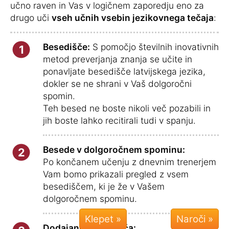
učno raven in Vas v logičnem zaporedju eno za
drugo uči
vseh učnih vsebin jezikovnega tečaja
:
Besedišče:
S pomočjo številnih inovativnih
1
metod preverjanja znanja se učite in
ponavljate besedišče latvijskega jezika,
dokler se ne shrani v Vaš dolgoročni
spomin.
Teh besed ne boste nikoli več pozabili in
jih boste lahko recitirali tudi v spanju.
Besede v dolgoročnem spominu:
2
Po končanem učenju z dnevnim trenerjem
Vam bomo prikazali pregled z vsem
besediščem, ki je že v Vašem
dolgoročnem spominu.
Klepet »
Dodajanje besedišča: