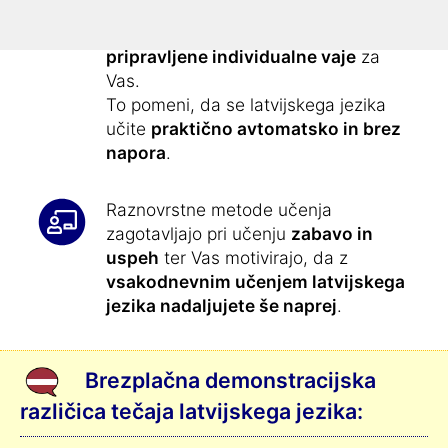
bilo tako enostavno
:
Vsak dan boste prejeli
skrbno
pripravljene individualne vaje
za
Vas.
To pomeni, da se latvijskega jezika
učite
praktično avtomatsko in brez
napora
.
Raznovrstne metode učenja
zagotavljajo pri učenju
zabavo in
uspeh
ter Vas motivirajo, da z
vsakodnevnim učenjem latvijskega
jezika nadaljujete še naprej
.
Brezplačna demonstracijska
različica tečaja latvijskega jezika: