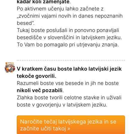
kadar koli zamenjate
.
Po aktivnem učenju lahko začnete z
„zvočnimi vajami novih in danes nepoznanih
besed“.
Tukaj boste poslušali in ponovno ponavljali
besedišče v slovenščini in latvijskem jeziku.
To Vam bo pomagalo pri utrjevanju znanja.
V kratkem času boste lahko latvijski jezik
tekoče govorili.
Razumeli boste vse besede in jih ne boste
nikoli več pozabili
.
Zlahka boste tvorili celotne stavke in uživali
boste v govorjenju v latvijskem jeziku.
Naročite tečaj latvijskega jezika in se
začnite učiti takoj »