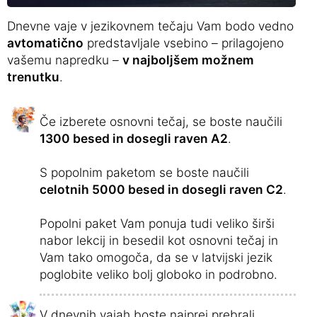
Dnevne vaje v jezikovnem tečaju Vam bodo vedno
avtomatično
predstavljale vsebino – prilagojeno
vašemu napredku –
v najboljšem možnem
trenutku
.
Če izberete osnovni tečaj, se boste naučili
1300 besed in dosegli raven A2
.
S popolnim paketom se boste naučili
celotnih 5000 besed in dosegli raven C2
.
Popolni paket Vam ponuja tudi veliko širši
nabor lekcij in besedil kot osnovni tečaj in
Vam tako omogoča, da se v latvijski jezik
poglobite veliko bolj globoko in podrobno.
V dnevnih vajah boste najprej prebrali,