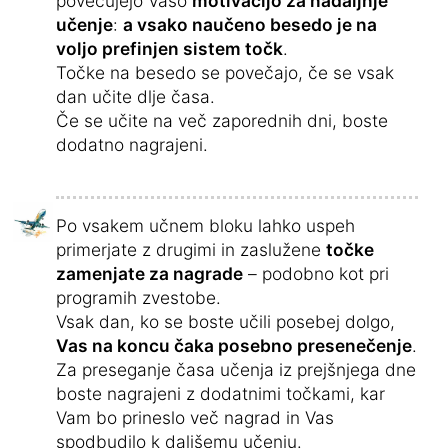
povečujejo Vašo
motivacijo za nadaljnje
učenje
:
a vsako naučeno besedo je na
voljo prefinjen sistem točk
.
Točke na besedo se povečajo, če se vsak
dan učite dlje časa.
Če se učite na več zaporednih dni, boste
dodatno nagrajeni.
Po vsakem učnem bloku lahko uspeh
primerjate z drugimi in zaslužene
točke
zamenjate za nagrade
– podobno kot pri
programih zvestobe.
Vsak dan, ko se boste učili posebej dolgo,
Vas na koncu čaka posebno presenečenje
.
Za preseganje časa učenja iz prejšnjega dne
boste nagrajeni z dodatnimi točkami, kar
Vam bo prineslo več nagrad in Vas
spodbudilo k daljšemu učenju.