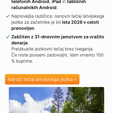
telefonih Android
,
iPad
in
tabličnih
računalnikih Android
.
Najnovejša različica: osnovni tečaj latvijskega
jezika za začetnike je bil
leta 2026 v celoti
prenovljen
.
Zaščiten z 31-dnevnim jamstvom za vračilo
denarja
:
Preizkusite jezikovni tečaj brez tveganja.
Če niste povsem zadovoljni, Vam vrnemo 100
% kupnine.
Naroči tečaj latvijskega jezika »