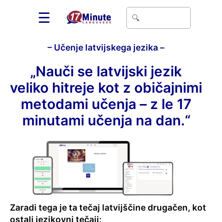
☰
– Učenje latvijskega jezika –
„Nauči se latvijski jezik
veliko hitreje kot z običajnimi
metodami učenja – z le 17
minutami učenja na dan.“
Zaradi tega je ta tečaj latvijščine drugačen, kot
ostali jezikovni tečaji: