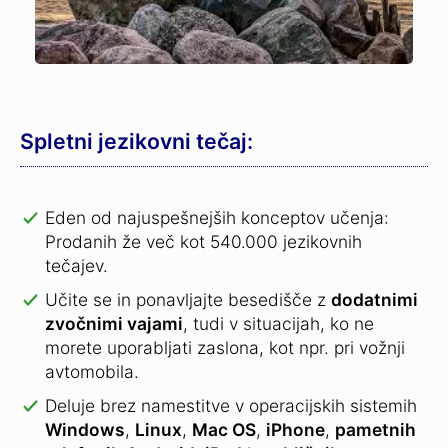
Spletni jezikovni tečaj:
Eden od najuspešnejših konceptov učenja:
Prodanih že več kot 540.000 jezikovnih
tečajev.
Učite se in ponavljajte besedišče z
dodatnimi
zvočnimi vajami
, tudi v situacijah, ko ne
morete uporabljati zaslona, kot npr. pri vožnji
avtomobila.
Deluje brez namestitve v operacijskih sistemih
Windows
,
Linux
,
Mac OS
,
iPhone
,
pametnih