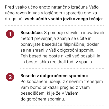
Pred vsako učno enoto natančno izračuna Vašo
učno raven in Vas v logičnem zaporedju eno za
drugo uči
vseh učnih vsebin jezikovnega tečaja
:
Besedišče:
S pomočjo številnih inovativnih
1
metod preverjanja znanja se učite in
ponavljate besedišče filipinščine, dokler
se ne shrani v Vaš dolgoročni spomin.
Teh besed ne boste nikoli več pozabili in
jih boste lahko recitirali tudi v spanju.
Besede v dolgoročnem spominu:
2
Po končanem učenju z dnevnim trenerjem
Vam bomo prikazali pregled z vsem
besediščem, ki je že v Vašem
dolgoročnem spominu.