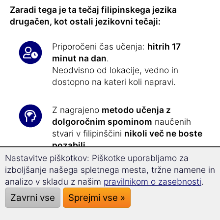
Zaradi tega je ta tečaj filipinskega jezika
drugačen, kot ostali jezikovni tečaji:
Priporočeni čas učenja:
hitrih 17
minut na dan
.
Neodvisno od lokacije, vedno in
dostopno na kateri koli napravi.
Z nagrajeno
metodo učenja z
dolgoročnim spominom
naučenih
stvari v filipinščini
nikoli več ne boste
pozabili
.
Nastavitve piškotkov: Piškotke uporabljamo za
izboljšanje našega spletnega mesta, tržne namene in
Z uporabo
tehnologije superučenja
analizo v skladu z našim
pravilnikom o zasebnosti
.
boste sproščeno dosegli
32 % hitrejši
napredek
pri učenju in povečali svojo
Zavrni vse
Sprejmi vse »
sposobnost koncentracije.