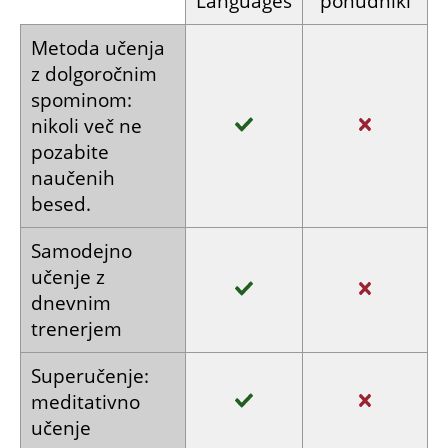
Languages
ponudniki
Metoda učenja
z dolgoročnim
spominom:
nikoli več
ne
pozabite
naučenih
besed.
Samodejno
učenje
z
dnevnim
trenerjem
Super­učenje:
meditativno
učenje