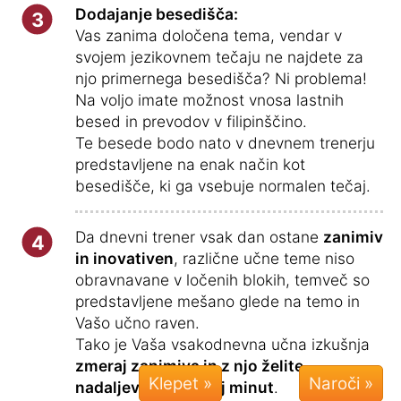
Dodajanje besedišča:
3
Vas zanima določena tema, vendar v
svojem jezikovnem tečaju ne najdete za
njo primernega besedišča? Ni problema!
Na voljo imate možnost vnosa lastnih
besed in prevodov v filipinščino.
Te besede bodo nato v dnevnem trenerju
predstavljene na enak način kot
besedišče, ki ga vsebuje normalen tečaj.
Da dnevni trener vsak dan ostane
zanimiv
4
in inovativen
, različne učne teme niso
obravnavane v ločenih blokih, temveč so
predstavljene mešano glede na temo in
Vašo učno raven.
Tako je Vaša vsakodnevna učna izkušnja
zmeraj zanimiva in z njo želite
Klepet »
nadaljevati še nekaj minut
.