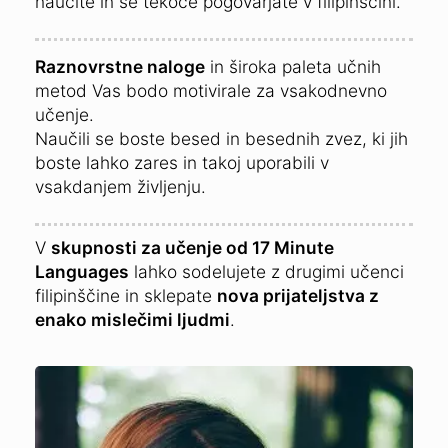
naučite in se tekoče pogovarjate v filipinščini.
Raznovrstne naloge
in široka paleta učnih
metod Vas bodo motivirale za vsakodnevno
učenje.
Naučili se boste besed in besednih zvez, ki jih
boste lahko zares in takoj uporabili v
vsakdanjem življenju.
V
skupnosti za učenje od 17 Minute
Languages
lahko sodelujete z drugimi učenci
filipinščine in sklepate
nova prijateljstva z
enako mislečimi ljudmi
.