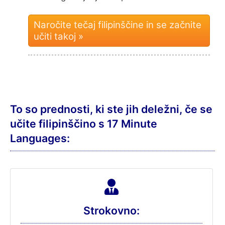
Naročite tečaj filipinščine in se začnite
učiti takoj »
To so prednosti, ki ste jih deležni, če se
učite filipinščino s 17 Minute
Languages:
Strokovno: