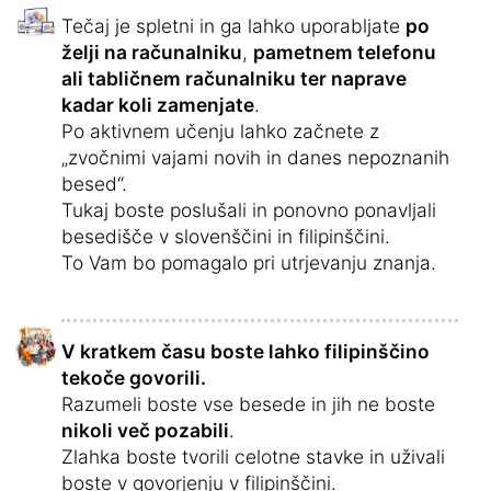
Tečaj je spletni in ga lahko uporabljate
po
želji na računalniku
,
pametnem telefonu
ali tabličnem računalniku ter naprave
kadar koli zamenjate
.
Po aktivnem učenju lahko začnete z
„zvočnimi vajami novih in danes nepoznanih
besed“.
Tukaj boste poslušali in ponovno ponavljali
besedišče v slovenščini in filipinščini.
To Vam bo pomagalo pri utrjevanju znanja.
V kratkem času boste lahko filipinščino
tekoče govorili.
Razumeli boste vse besede in jih ne boste
nikoli več pozabili
.
Zlahka boste tvorili celotne stavke in uživali
boste v govorjenju v filipinščini.