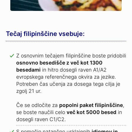
Tečaj filipinščine vsebuje:
Z osnovnim tečajem filipinščine boste pridobili
osnovno besedišče z več kot 1300
besedami
in hitro dosegli raven A1/A2
evropskega referenčnega okvira za jezike.
Potreben čas učenja za dosega tega cilja je
zgolj 21 ur.
Če se odločite za
popolni paket filipinščine
,
se boste naučili celo
več kot 5000 besed
in
dosegli raven C1/C2.
S pomočjo natančno usklajenih
idiomov in