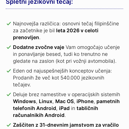
Spletni jezikovni tečaj:
Najnovejša različica: osnovni tečaj filipinščine
za začetnike je bil
leta 2026 v celoti
prenovljen
.
Dodatne zvočne vaje
Vam omogočajo učenje
in ponavljanje besed, tudi ko trenutno ne
gledate na zaslon (kot pri vožnji avtomobila).
Eden od najuspešnejših konceptov učenja:
Prodanih že več kot 540.000 jezikovnih
tečajev.
Deluje brez namestitve v operacijskih sistemih
Windows
,
Linux
,
Mac OS
,
iPhone
,
pametnih
telefonih Android
,
iPad
in
tabličnih
računalnikih Android
.
Zaščiten z 31-dnevnim jamstvom za vračilo