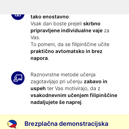
Učenje filipinščine še nikoli ni bilo
tako enostavno
:
Vsak dan boste prejeli
skrbno
pripravljene individualne vaje
za
Vas.
To pomeni, da se filipinščine učite
praktično avtomatsko in brez
napora
.
Raznovrstne metode učenja
zagotavljajo pri učenju
zabavo in
uspeh
ter Vas motivirajo, da z
vsakodnevnim učenjem filipinščine
nadaljujete še naprej
.
Brezplačna demonstracijska