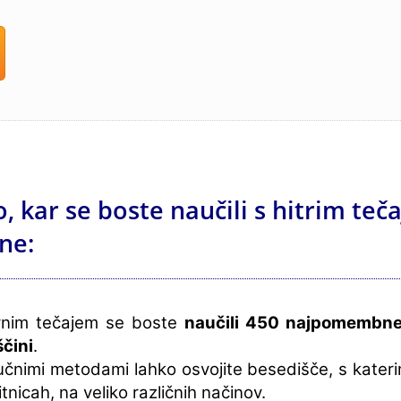
to, kar se boste naučili s hitrim te
ne:
vnim tečajem se boste
naučili 450 najpomembnej
ščini
.
 učnimi metodami lahko osvojite besedišče, s kater
itnicah, na veliko različnih načinov.