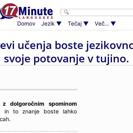
Domov
Jezik
Tečaj
Več...
nevi učenja boste jezikovno
svoje potovanje v tujino.
a z dolgoročnim spominom
, in to znanje boste lahko
icah.