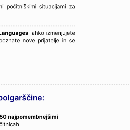
mi počitniškimi situacijami za
 Languages
lahko izmenjujete
poznate nove prijatelje in se
 bolgarščine:
450 najpomembnejšimi
itnicah.