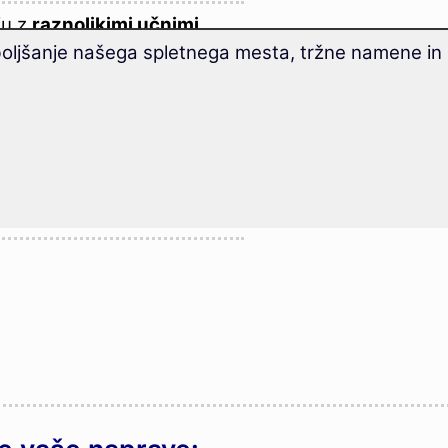
ju z
raznolikimi učnimi
boljšanje našega spletnega mesta, tržne namene in 
sposobnosti, ki jih
 želja
in skrbi,
ko boste
r učnih metod Vas bosta
ljevali vsakodnevno.