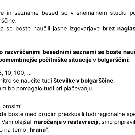
če in sezname besed so v snemalnem studiu pos
rščine.
a se boste naučili jasne izgovarjave
brez naglas
o razvrščenimi besednimi seznami se boste nauč
jpomembnejše počitniške situacije v bolgarščini:
3, 10, 100, ...
hitro se naučite tudi
številke v bolgarščine
.
am bo pomagalo tudi pri plačevanju.
 prosim!
a boste med drugim preizkusili tudi regionalne spec
 Vam olajšali
naročanje v restavraciji
, smo pripravi
jo na temo „
hrana
“.