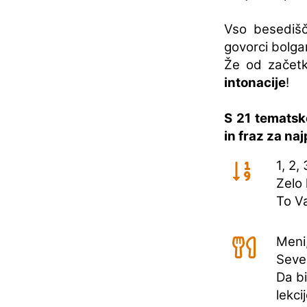
Vso besediš
govorci bolga
Že od začetk
intonacije
!
S 21 tematsk
in fraz za na
1, 2, 
Zelo 
To V
Meni,
Seved
Da bi
lekci