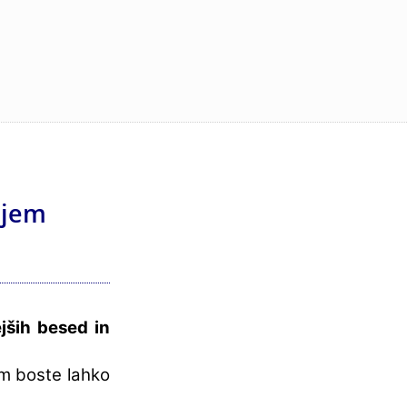
čajem
ših besed in
im boste lahko