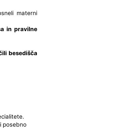
neli materni
a in pravilne
ili besedišča
ialitete.
li posebno