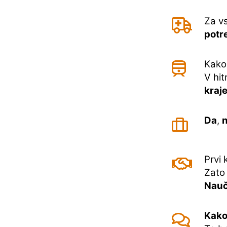
Za vs
potr
Kako 
V hit
kraj
Da
,
Prvi 
Zato 
Nauči
Kako