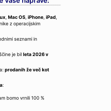
se vaše naprave:
nux
,
Mac OS
,
iPhone
,
iPad
,
nike z operacijskim
ednimi seznami in
ščine je bil
leta 2026 v
ja:
prodanih že več kot
ja
:
am bomo vrnili 100 %