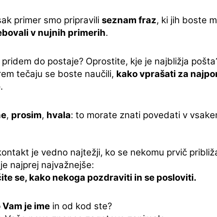
ak primer smo pripravili
seznam fraz
, ki jih boste 
ebovali v nujnih primerih
.
pridem do postaje? Oprostite, kje je najbližja pošta
rem tečaju se boste naučili,
kako vprašati za naj
e
.
ne
,
prosim
,
hvala
: to morate znati povedati v vsake
kontakt je vedno najtežji, ko se nekomu prvič približ
je najprej najvažnejše:
te se, kako nekoga pozdraviti in se posloviti.
 Vam je ime
in od kod ste?