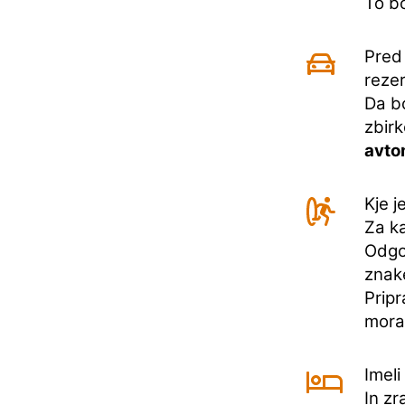
To b
Pred 
rezer
Da bo
zbir
avto
Kje j
Za ka
Odgov
znake
Pripr
morat
Imeli
In zr