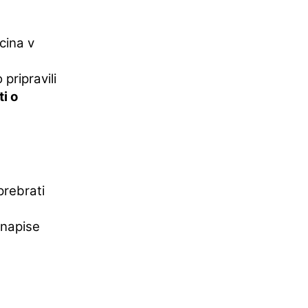
cina v
pripravili
ti o
prebrati
 napise