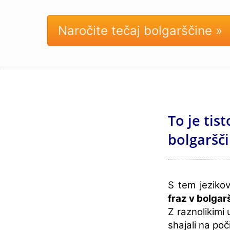
Naročite tečaj bolgarščine »
To je tis
bolgaršči
S tem jeziko
fraz v bolgar
Z raznolikimi
shajali na poč