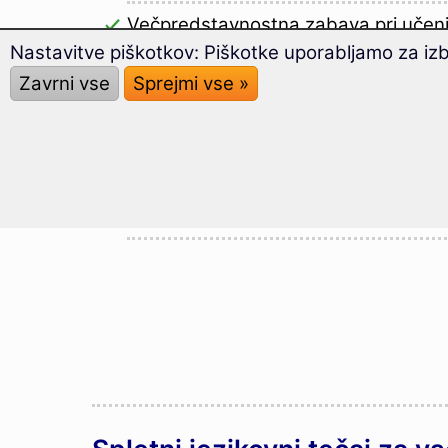
Večpredstavnostna zabava pri učen
metodami in preverjanji znanja
.
Nastavitve piškotkov: Piškotke uporabljamo za iz
Zavrni vse
Sprejmi vse »
V kratkem času boste imeli jezikovne 
potrebujete za izražanje
vseh svojih
potovali v tujino
.
Raznolik
dnevni trener
in širok izbo
motivirala, da boste z učenjem nada