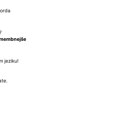
morda
?
pomembnejše
m jeziku!
ate.