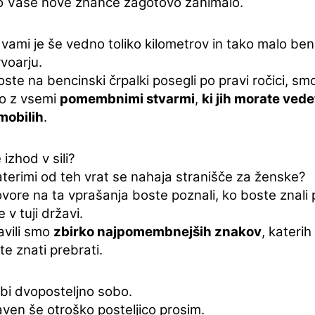
o Vaše nove znance zagotovo zanimalo.
vami je še vedno toliko kilometrov in tako malo ben
voarju.
ste na bencinski črpalki posegli po pravi ročici, smo 
ko z vsemi
pomembnimi stvarmi
,
ki jih morate vede
mobilih
.
e izhod v sili?
terimi od teh vrat se nahaja stranišče za ženske?
ore na ta vprašanja boste poznali, ko boste znali 
 v tuji državi.
avili smo
zbirko najpomembnejših znakov
, katerih
e znati prebrati.
 bi dvoposteljno sobo.
aven še otroško posteljico prosim.