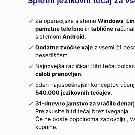
Spletni jezikovni tečaj za v
Za operacijske sisteme
Windows
,
Li
pametne telefone
in
tablične
računal
sistemom
Android
.
Dodatne zvočne vaje
z vsemi 21 bes
besediščem.
Najnovejša različica: Hitri tečaj bolgar
celoti prenovljen
.
Eden najuspešnejših konceptov učen
540.000 jezikovnih tečajev
.
31-dnevno jamstvo za vračilo denar
Preizkusite hitri tečaj brez tveganja.
Če ne boste popolnoma zadovoljni, V
kupnine.