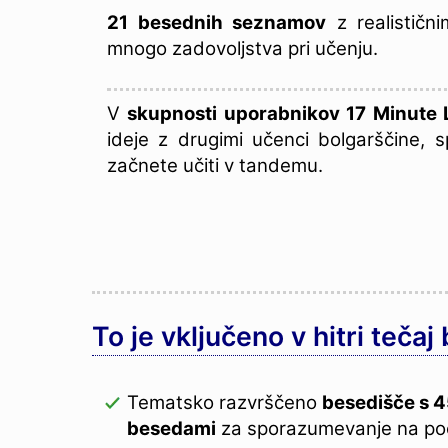
21 besednih seznamov
z realistični
mnogo zadovoljstva pri učenju.
V
skupnosti uporabnikov 17 Minute
ideje z drugimi učenci bolgarščine, s
začnete učiti v tandemu.
To je vključeno v hitri tečaj
Tematsko razvrščeno
besedišče s 
besedami
za sporazumevanje na poč