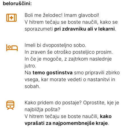
beloruščini:
Boli me želodec! Imam glavobol!
V hitrem tečaju se boste naučili, kako se
sporazumeti
pri zdravniku ali v lekarni
.
Imeli bi dvoposteljno sobo.
In zraven še otroško posteljico prosim.
In če je mogoče, z zajtrkom naslednje
jutro.
Na
temo gostinstva
smo pripravili zbirko
vsega, kar morate vedeti o nastanitvi in
sobah.
Kako pridem do postaje? Oprostite, kje je
najbližja pošta?
V hitrem tečaju se boste naučili,
kako
vprašati za najpomembnejše kraje
.