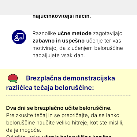
To pomeni, da se beloruščino naučite
samodejno brez napora in na
najučinkovitejši način
.
Raznolike
učne metode
zagotavljajo
zabavno in uspešno
učenje ter vas
motivirajo, da z učenjem beloruščine
nadaljujete vsak dan.
Brezplačna demonstracijska
različica tečaja beloruščine:
Dva dni se brezplačno učite beloruščine.
Preizkusite tečaj in se prepričajte, da se lahko
beloruščine naučite veliko hitreje, kot ste mislili,
da je mogoče.