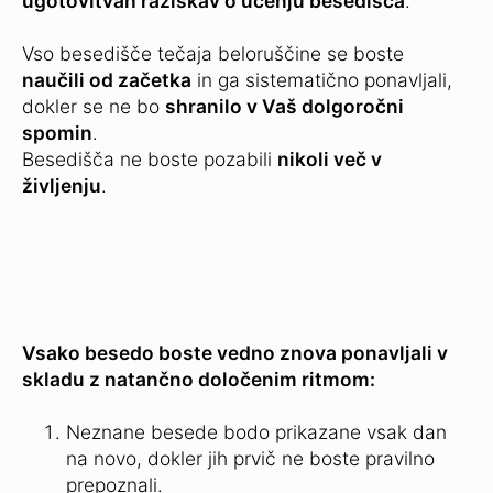
ugotovitvah raziskav o učenju besedišča
.
Vso besedišče tečaja beloruščine se boste
naučili od začetka
in ga sistematično ponavljali,
dokler se ne bo
shranilo v Vaš dolgoročni
spomin
.
Besedišča ne boste pozabili
nikoli več v
življenju
.
Vsako besedo boste vedno znova ponavljali v
skladu z natančno določenim ritmom:
Neznane besede bodo prikazane vsak dan
na novo, dokler jih prvič ne boste pravilno
prepoznali.