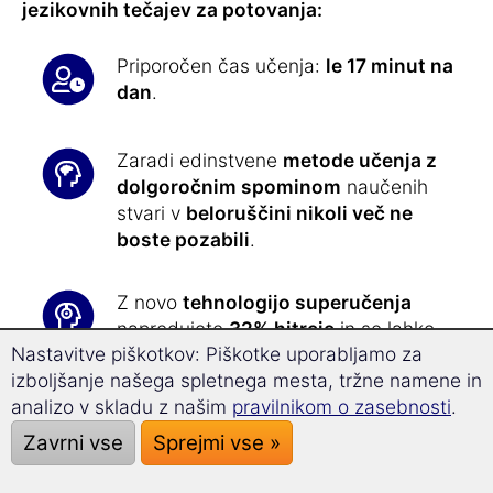
jezikovnih tečajev za potovanja:
Priporočen čas učenja:
le 17 minut na
dan
.
Zaradi edinstvene
metode učenja z
dolgoročnim spominom
naučenih
stvari v
beloruščini nikoli več ne
boste pozabili
.
Z novo
tehnologijo superučenja
napredujete
32% hitreje
in se lahko
Nastavitve piškotkov: Piškotke uporabljamo za
bolje osredotočite.
izboljšanje našega spletnega mesta, tržne namene in
analizo v skladu z našim
pravilnikom o zasebnosti
.
Programska oprema Vam vse vaje
Zavrni vse
Sprejmi vse »
vsak dan pripravi natančno in
prilagojeno: