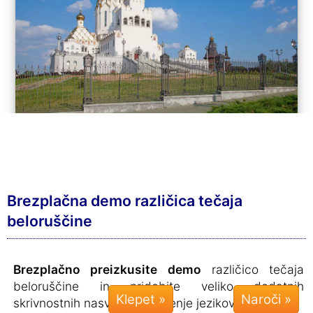
Brezplačna demo različica tečaja
beloruščine
Brezplačno preizkusite demo
različico tečaja
beloruščine in pridobite veliko dodatnih
Klepet »
skrivnostnih nasvetov za učenje jezikov.