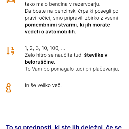
tako malo bencina v rezervoarju.
Da boste na bencinski črpalki posegli po
pravi ročici, smo pripravili zbirko z vsemi
pomembnimi stvarmi
,
ki jih morate
vedeti o avtomobilih
.
1, 2, 3, 10, 100, ...
Zelo hitro se naučite tudi
številke v
beloruščine
.
To Vam bo pomagalo tudi pri plačevanju.
In še veliko več!
To so prednosti, ki ste jih deležni, če se