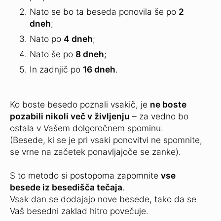
Nato se bo ta beseda ponovila še po
2
dneh
;
Nato po
4 dneh
;
Nato še po
8 dneh
;
In zadnjič po
16 dneh
.
Ko boste besedo poznali vsakič, je
ne boste
pozabili nikoli več v življenju
– za vedno bo
ostala v Vašem dolgoročnem spominu.
(Besede, ki se je pri vsaki ponovitvi ne spomnite,
se vrne na začetek ponavljajoče se zanke).
S to metodo si postopoma zapomnite
vse
besede iz besedišča tečaja
.
Vsak dan se dodajajo nove besede, tako da se
Vaš besedni zaklad hitro povečuje.