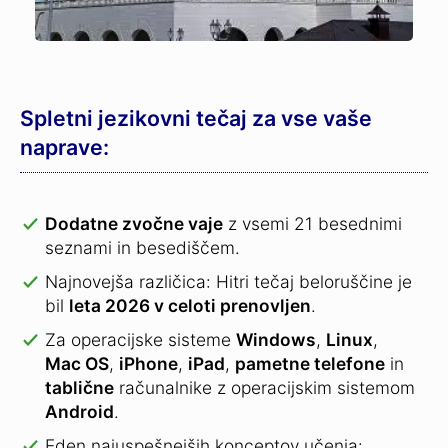
Spletni jezikovni tečaj za vse vaše
naprave:
Dodatne zvočne vaje
z vsemi 21 besednimi
seznami in besediščem.
Najnovejša različica: Hitri tečaj beloruščine je
bil
leta 2026 v celoti prenovljen
.
Za operacijske sisteme
Windows
,
Linux
,
Mac OS
,
iPhone
,
iPad
,
pametne telefone
in
tablične
računalnike z operacijskim sistemom
Android
.
Eden najuspešnejših konceptov učenja: