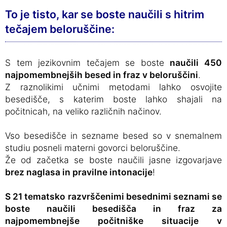
To je tisto, kar se boste naučili s hitrim
tečajem beloruščine:
S tem jezikovnim tečajem se boste
naučili 450
najpomembnejših besed in fraz v beloruščini
.
Z raznolikimi učnimi metodami lahko osvojite
besedišče, s katerim boste lahko shajali na
počitnicah, na veliko različnih načinov.
Vso besedišče in sezname besed so v snemalnem
studiu posneli materni govorci beloruščine.
Že od začetka se boste naučili jasne izgovarjave
brez naglasa in pravilne intonacije
!
S 21 tematsko razvrščenimi besednimi seznami se
boste naučili besedišča in fraz za
najpomembnejše počitniške situacije v