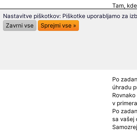
Tam, kde
platobný
Nastavitve piškotkov: Piškotke uporabljamo za iz
a analyti
Zavrni vse
Sprejmi vse »
GDPR. Kon
právne z
Po vašej
Po zadan
úhradu p
Rovnako 
v primera
Po zadan
sa vašej
Samozrej