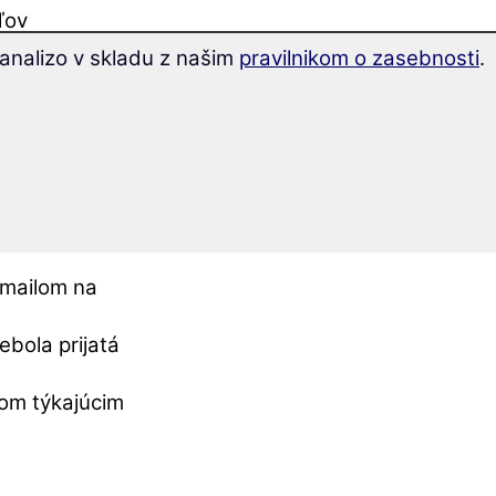
ľov
ov marketingu
analizo v skladu z našim
pravilnikom o zasebnosti
.
podľa čl. 28
acúvania a
bných údajov
.
-mailom na
bola prijatá
om týkajúcim