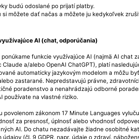
y budú odoslané po prijatí platby.
 si môžete dať načas a môžete ju kedykoľvek zruši
využívajúce AI (chat, odporúčania)
 ponúkame funkcie využívajúce AI (najmä AI chat z
c Claude a/alebo OpenAI ChatGPT), platí nasleduj
ované automaticky jazykovým modelom a môžu byť
alebo zastarané. Nepredstavujú právne, zdravotní
stičné poradenstvo a nenahrádzajú odborné porade
I používate na vlastné riziko.
u povolenom zákonom 17 Minute Languages vyluču
nosť za presnosť, úplnosť alebo vhodnosť odpove
ných AI. Do chatu nezadávajte žiadne osobitné ka
 údajov (čl. 9 GDPR, napr. údaje o zdraví, nábožen