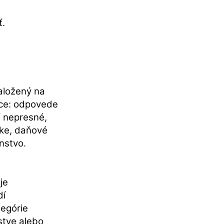
ť.
aložený na
úce: odpovede
 nepresné,
cke, daňové
nstvo.
je
dí
tegórie
stve alebo