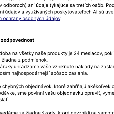
v odboroch) ani údaje týkajúce sa tretích osôb. Po
ní údajov a využívaných poskytovateľoch AI sú uve
 ochrany osobných údajov
.
a zodpovednosť
doba na všetky naše produkty je 24 mesiacov, poki
 žiadna z podmienok.
záruky uhrádzame vaše vzniknuté náklady na zaslan
rosím najhospodárnejší spôsob zaslania.
e chybných objednávok, ktoré zahŕňajú akékoľvek 
dodávke, sme povinní vašu objednávku opraviť, vyme
lať.
edáme za žiadne škody, ktoré nevznikli na samotn