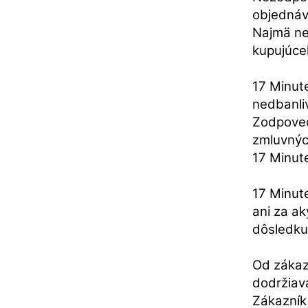
objednáv
Najmä ne
kupujúce
17 Minut
nedbanli
Zodpoved
zmluvnýc
17 Minut
17 Minut
ani za a
dôsledku 
Od zákaz
dodržiava
Zákazník