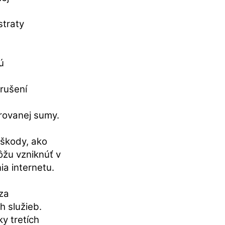
straty
ú
rušení
rovanej sumy.
škody, ako
ôžu vzniknúť v
ia internetu.
za
h služieb.
y tretích