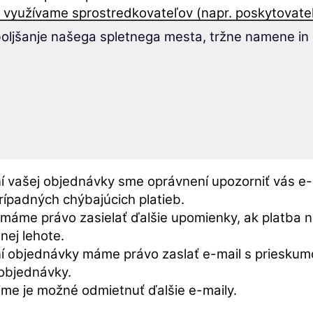
 využívame sprostredkovateľov (napr. poskytovate
ch služieb, poskytovateľov hostingu, poskytovateľ
boljšanje našega spletnega mesta, tržne namene in 
ky), sme s nimi uzavreli zmluvy o spracúvaní údajov 
krétni využívaní poskytovatelia služieb, účely spr
áklady sú uvedené v našich
Zásadách ochrany oso
 objednávke
í vašej objednávky sme oprávnení upozorniť vás e
rípadných chýbajúcich platieb.
máme právo zasielať ďalšie upomienky, ak platba ne
nej lehote.
í objednávky máme právo zaslať e-mail s prieskum
 objednávky.
me je možné odmietnuť ďalšie e-maily.