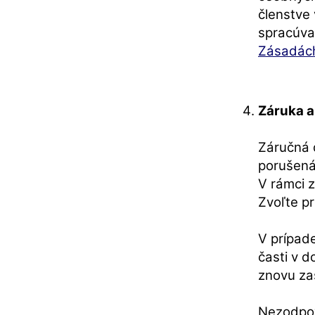
členstve 
spracúva
Zásadách
Záruka 
Záručná 
porušená
V rámci 
Zvoľte p
V prípad
časti v 
znovu zas
Nezodpov