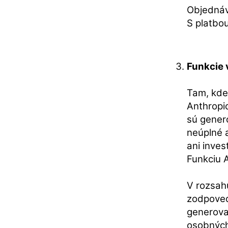
Objednávk
S platbou
Funkcie 
Tam, kde
Anthropi
sú gener
neúplné 
ani inve
Funkciu A
V rozsah
zodpoved
generova
osobných