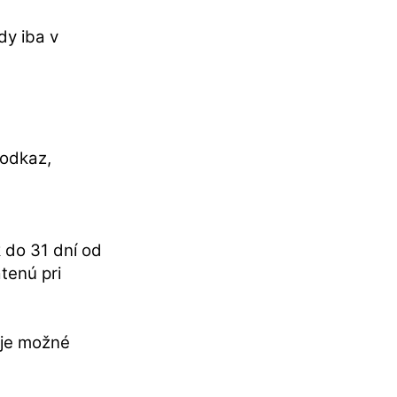
y iba v
 odkaz,
do 31 dní od
tenú pri
 je možné