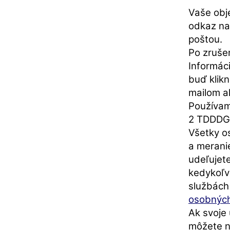
Vaše obj
odkaz na
poštou.
Po zruše
Informác
buď klikn
mailom a
Používam
2 TDDDG n
Všetky o
a merani
udeľujet
kedykoľv
službách
osobných
Ak svoje 
môžete n