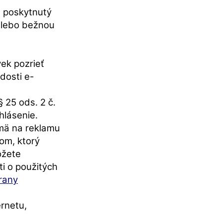
a poskytnutý
 alebo bežnou
ek pozrieť
dosti e-
 25 ods. 2 č.
hlásenie.
jmä na reklamu
om, ktorý
ôžete
i o použitých
rany
ernetu,