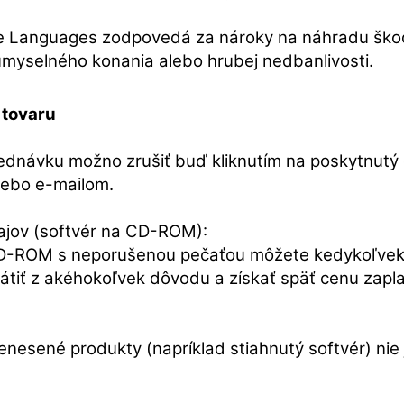
e Languages zodpovedá za nároky na náhradu škod
úmyselného konania alebo hrubej nedbanlivosti.
 tovaru
ednávku možno zrušiť buď kliknutím na poskytnutý
lebo e-mailom.
ajov (softvér na CD-ROM):
CD-ROM s neporušenou pečaťou môžete kedykoľvek 
vrátiť z akéhokoľvek dôvodu a získať späť cenu zapla
enesené produkty (napríklad stiahnutý softvér) nie