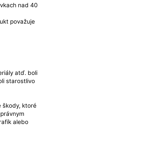
ávkach nad 40
ukt považuje
iály atď. boli
i starostlivo
 škody, ktoré
esprávnym
afík alebo