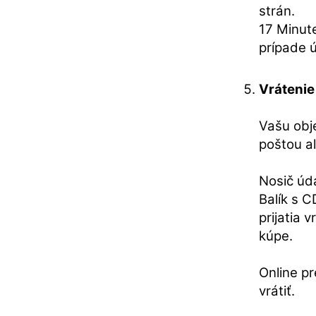
strán.
17 Minut
prípade 
Vrátenie
Vašu obj
poštou a
Nosič úd
Balík s 
prijatia 
kúpe.
Online pr
vrátiť.