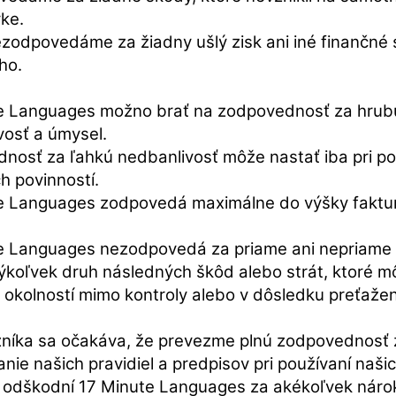
ke.
zodpovedáme za žiadny ušlý zisk ani iné finančné 
ho.
e Languages možno brať na zodpovednosť za hrub
vosť a úmysel.
nosť za ľahkú nedbanlivosť môže nastať iba pri po
h povinností.
e Languages zodpovedá maximálne do výšky faktu
e Languages nezodpovedá za priame ani nepriame 
kýkoľvek druh následných škôd alebo strát, ktoré m
okolností mimo kontroly alebo v dôsledku preťažen
níka sa očakáva, že prevezme plnú zodpovednosť 
nie našich pravidiel a predpisov pri používaní našic
 odškodní 17 Minute Languages za akékoľvek nárok