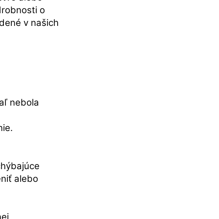
drobnosti o
dené v našich
aľ nebola
ie.
chýbajúce
niť alebo
ej