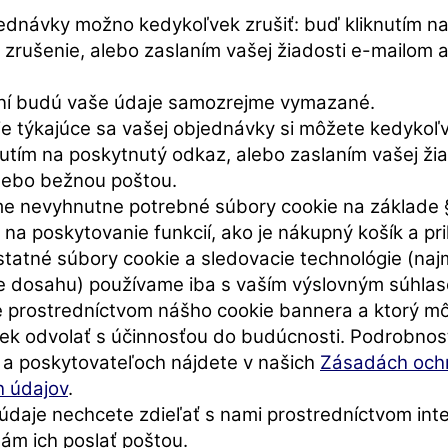
ednávky možno kedykoľvek zrušiť: buď kliknutím n
 zrušenie, alebo zaslaním vašej žiadosti e-mailom
ní budú vaše údaje samozrejme vymazané.
ie týkajúce sa vašej objednávky si môžete kedykoľv
utím na poskytnutý odkaz, alebo zaslaním vašej žia
lebo bežnou poštou.
e nevyhnutne potrebné súbory cookie na základe §
a poskytovanie funkcií, ako je nákupný košík a pri
statné súbory cookie a sledovacie technológie (na
e dosahu) používame iba s vaším výslovným súhlas
e prostredníctvom nášho cookie bannera a ktorý m
ek odvolať s účinnosťou do budúcnosti. Podrobnost
 a poskytovateľoch nájdete v našich
Zásadách och
 údajov
.
údaje nechcete zdieľať s nami prostredníctvom int
ám ich poslať poštou.