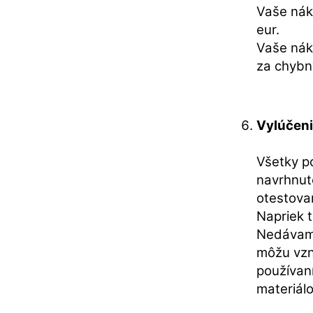
Vaše nák
eur.
Vaše nák
za chybn
Vylúčeni
Všetky po
navrhnut
otestova
Napriek 
Nedávame
môžu vzn
používan
materiál