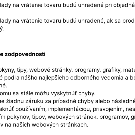
lady na vrátenie tovaru budú uhradené pri objedn
lady na vrátenie tovaru budú uhradené, ak sa prod
ý.
e zodpovednosti
kyny, tipy, webové stránky, programy, grafiky, mater
é podľa nášho najlepšieho odborného vedomia a bol
né.
tomu sa stále môžu vyskytnúť chyby.
 žiadnu záruku za prípadné chyby alebo následné
iknúť používaním, implementáciou, prisvojením, n
ím pokynov, tipov, webových stránok, programov, gr
ov na našich webových stránkach.