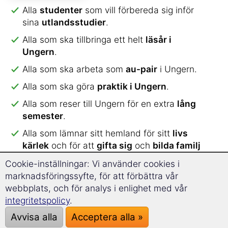
Alla
studenter
som vill förbereda sig inför
sina
utlandsstudier
.
Alla som ska tillbringa ett helt
läsår i
Ungern
.
Alla som ska arbeta som
au-pair
i Ungern.
Alla som ska göra
praktik i Ungern
.
Alla som reser till Ungern för en extra
lång
semester
.
Alla som lämnar sitt hemland för sitt
livs
kärlek
och för att
gifta sig
och
bilda familj
utomlands.
Cookie-inställningar: Vi använder cookies i
marknadsföringssyfte, för att förbättra vår
Med specialordförrådet för att flytta utomlands
webbplats, och för analys i enlighet med vår
lär du dig
mer än 2.000 ord och uttryck
.
integritetspolicy
.
Kursens innehåll är sorterat utefter teman och är
perfekt anpassat för en
optimal inlärning
.
Avvisa alla
Acceptera alla »