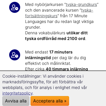
Med nybörjarkursen ”
tyska-grundkurs
”
och den avancerade kursen ”
tyska-
fortsättningskurs
” från 17 Minute
Languages har du redan lagt viktiga
grunder.
Denna vokabulärkurs
utökar ditt
tyska ordförråd med 2100 ord
.
Med endast
17 minuters
inlärningstid
per dag lär du dig
effektivt och målinriktat.
Efter cirka
40 timmars inlärning
kommer du nu att nå
nivå C1 och C2
i
Cookie-inställningar: Vi använder cookies i
den europeiska referensramen för
marknadsföringssyfte, för att förbättra vår
språkkunskaper.
webbplats, och för analys i enlighet med vår
integritetspolicy
.
Träna upp ditt ordförråd – snabbt,
Avvisa alla
Acceptera alla »
effektivt och roligt: