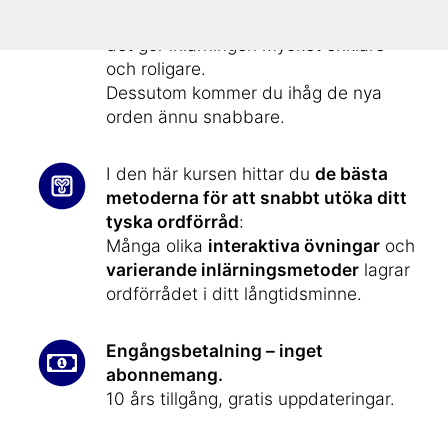
Ordförrådet i kursen är illustrerat
–
det gör inlärningen mycket enklare
och roligare.
Dessutom kommer du ihåg de nya
orden ännu snabbare.
I den här kursen hittar du
de bästa
metoderna för att snabbt utöka ditt
tyska ordförråd
:
Många olika
interaktiva övningar
och
varierande inlärningsmetoder
lagrar
ordförrådet i ditt långtidsminne.
Engångsbetalning – inget
abonnemang.
10 års tillgång, gratis uppdateringar.