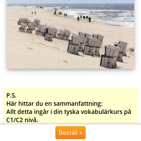
P.S.
Här hittar du en sammanfattning:
Allt detta ingår i din tyska vokabulärkurs på
C1/C2 nivå.
Onlinekurs
nivå C1/C2 +
ljudkurs
för att
Beställ »
Chat »
snabbt nå en modersmålsnivå i tyska