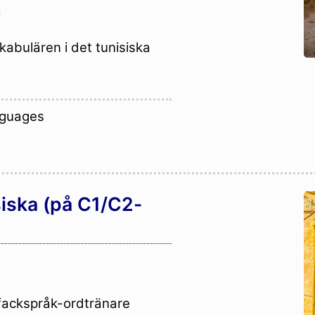
a
okabulären i det tunisiska
nguages
siska (på C1/C2-
-fackspråk-ordtränare