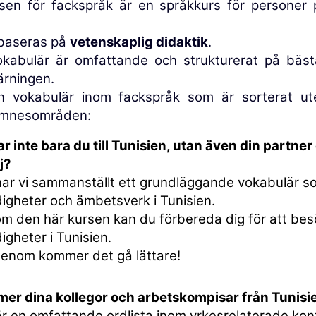
rsen för fackspråk är en språkkurs för personer
baseras på
vetenskaplig didaktik
.
okabulär är omfattande och strukturerat på bästa
ärningen.
n vokabulär inom fackspråk som är sorterat ute
ämnesområden:
ar inte bara du till Tunisien, utan även din partner 
j?
har vi sammanställt ett grundläggande vokabulär s
igheter och ämbetsverk i Tunisien.
m den här kursen kan du förbereda dig för att be
gheter i Tunisien.
genom kommer det gå lättare!
er dina kollegor och arbetskompisar från Tunisi
r en omfattande ordlista inom yrkesrelaterade kon