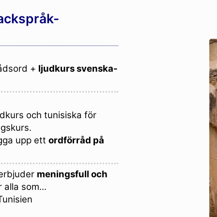
fackspråk-
ådsord +
ljudkurs svenska-
dkurs och tunisiska för
ngskurs.
gga upp ett
ordförråd på
 erbjuder
meningsfull och
 alla som...
 Tunisien