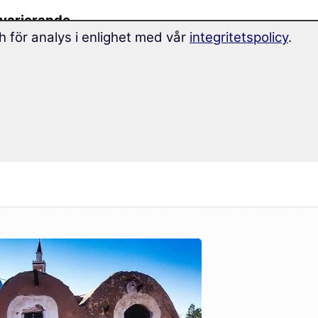
varierande
h för analys i enlighet med vår
integritetspolicy
.
sminne.