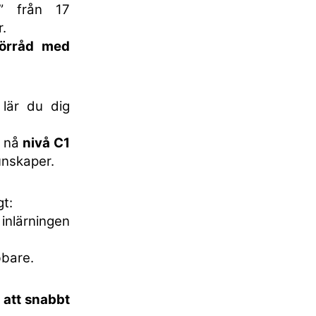
” från 17
.
dförråd med
lär du dig
t nå
nivå C1
unskaper.
gt:
nlärningen
bare.
 att snabbt