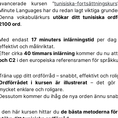
avancerade kursen ”
tunisiska-fortsättningskurs
Minute Languages har du redan lagt viktiga grunder
Denna vokabulärkurs
utökar ditt tunisiska or
2100 ord
.
Med endast
17 minuters inlärningstid
per dag 
effektivt och målinriktat.
Efter cirka
40 timmars inlärning
kommer du nu at
och C2
i den europeiska referensramen för språkk
Träna upp ditt ordförråd – snabbt, effektivt och roli
Ordförrådet i kursen är illustrerat
– det gör i
mycket enklare och roligare.
Dessutom kommer du ihåg de nya orden ännu snab
I den här kursen hittar du
de bästa metoderna för