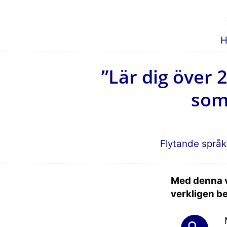
H
”Lär dig över
som
Flytande språk
Med denna v
verkligen b