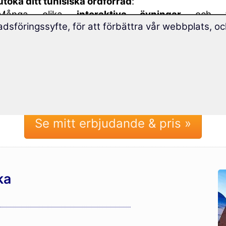
utöka ditt tunisiska ordförråd
:
Många olika
interaktiva övningar
och
dsföringssyfte, för att förbättra vår webbplats, oc
inlärningsmetoder
lagrar ordförrådet i ditt långtid
Engångsbetalning – inget abonnemang.
10 års tillgång, gratis uppdateringar.
Se mitt erbjudande & pris »
ka