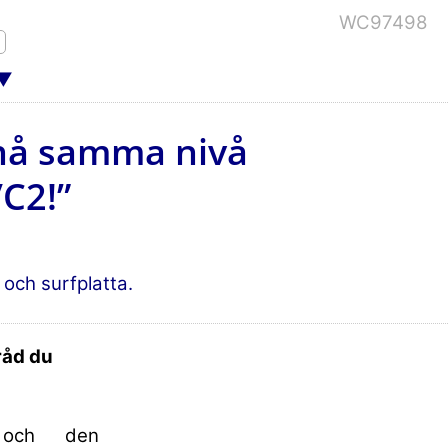
WC97498
 nå samma nivå
C2!”
och surfplatta.
råd du
och den