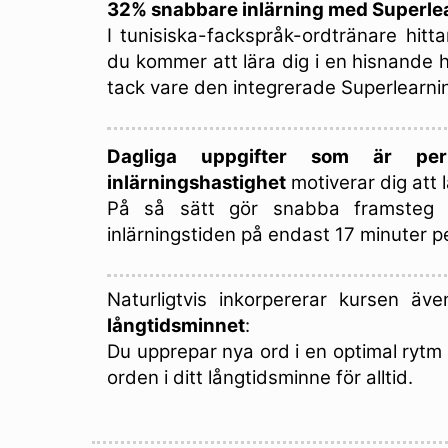
32% snabbare inlärning med Superle
I tunisiska-fackspråk-ordtränare hit
du kommer att lära dig i en hisnande h
tack vare den integrerade Superlearni
Dagliga uppgifter som är per
inlärningshastighet
motiverar dig att l
På så sätt gör snabba framsteg
inlärningstiden på endast 17 minuter p
Naturligtvis inkorpererar kursen äv
långtidsminnet
:
Du upprepar nya ord i en optimal rytm 
orden i ditt långtidsminne för alltid.