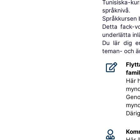
Tunisiska-ku
språknivå.
Språkkursen 
Detta fack-v
underlätta inl
Du lär dig e
teman- och 
Flytt
famil
Här 
mynd
Geno
myndi
Däri
Komm
Här ä