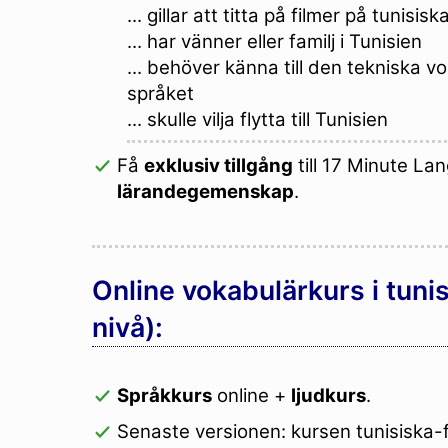
... gillar att titta på filmer på tunisisk
... har vänner eller familj i Tunisien
... behöver känna till den tekniska v
språket
... skulle vilja flytta till Tunisien
Få
exklusiv tillgång
till 17 Minute La
lärandegemenskap
.
Online vokabulärkurs i tuni
nivå):
Språkkurs
online +
ljudkurs
.
Senaste versionen: kursen tunisiska