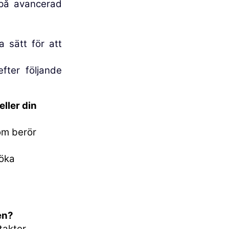
 på avancerad
 sätt för att
fter följande
eller din
om berör
söka
en?
takter,