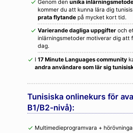
Genom den
unika inlärningsmetode
kommer du att kunna lära dig tunisi
prata flytande
på mycket kort tid.
Varierande dagliga uppgifter
och et
inlärningsmetoder motiverar dig att f
dag.
I
17 Minute Languages community
ka
andra användare som lär sig tunisis
Tunisiska onlinekurs för av
B1/B2-nivå):
Multimedieprogramvara + hörövninga