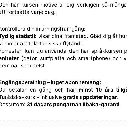
Den här kursen motiverar dig verkligen på många 
att fortsätta varje dag.
Kontrollera din inlärningsframgång:
Tydlig statistik
visar dina framsteg. Gläd dig åt hu
kommer att tala tunisiska flytande.
Förresten kan du använda den här språkkursen
enheter
(dator, surfplatta och smartphone) och v
dem när som helst.
Engångsbetalning – inget abonnemang:
Du betalar en gång och har
minst 10 års till
Tunisiska-kurs – inklusive
gratis uppdateringar
.
Dessutom:
31 dagars pengarna tillbaka-garanti
.