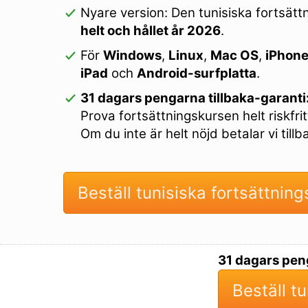
Nyare version: Den tunisiska fortsät
helt och hållet år 2026
.
För
Windows
,
Linux
,
Mac OS
,
iPhon
iPad
och
Android-surfplatta
.
31 dagars pengarna tillbaka-garanti
Prova fortsättningskursen helt riskfrit
Om du inte är helt nöjd betalar vi till
Beställ tunisiska fortsättnin
31 dagars peng
Beställ t