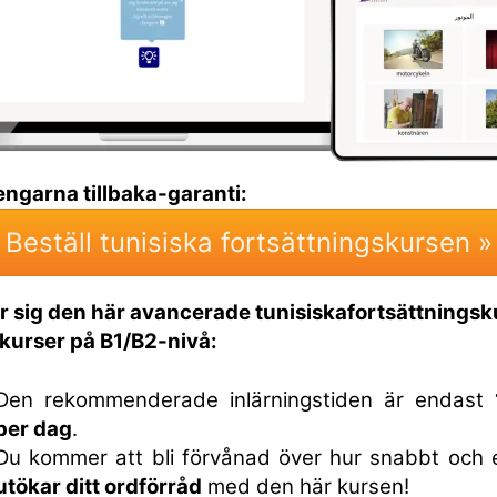
engarna tillbaka-garanti:
Beställ tunisiska fortsättningskursen »
er sig den här avancerade tunisiskafortsättningsk
kurser på B1/B2-nivå:
Den rekommenderade inlärningstiden är endast
per dag
.
Du kommer att bli förvånad över hur snabbt och e
utökar ditt ordförråd
med den här kursen!