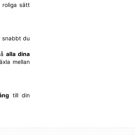
roliga sätt
r snabbt du
 på
alla dina
äxla mellan
gång
till din