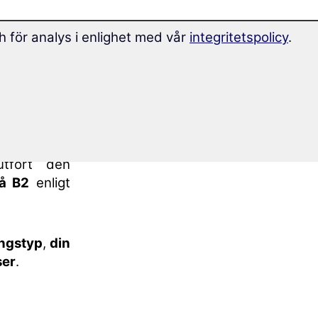
h för analys i enlighet med vår
integritetspolicy
.
a-kunskaper
siska
”.
ck över din
 kursen på
tfört den
å B2
enligt
ningstyp
,
din
ser
.