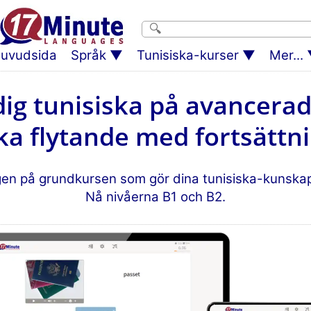
uvudsida
Språk
Tunisiska-kurser
Mer...
dig tunisiska på avancerad
ska flytande med fortsättn
gen på grundkursen som gör dina tunisiska-kunskap
Nå nivåerna B1 och B2.