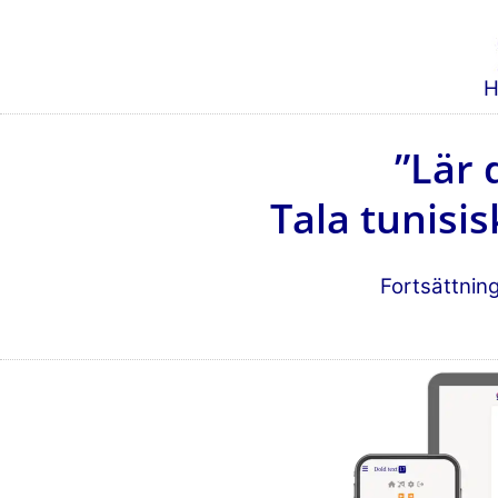
H
”Lär 
Tala tunisi
Fortsättnin