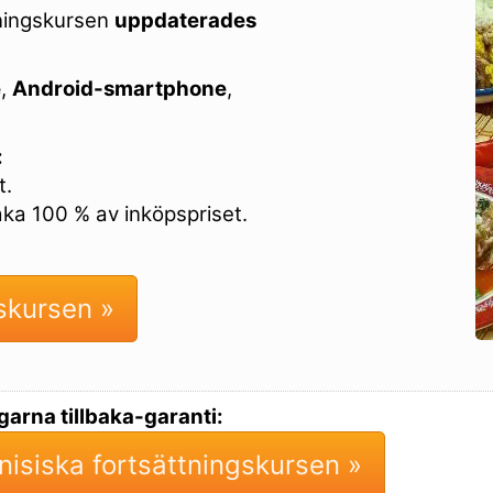
tningskursen
uppdaterades
e
,
Android-smartphone
,
:
t.
baka 100 % av inköpspriset.
gskursen »
arna tillbaka-garanti:
unisiska fortsättningskursen »