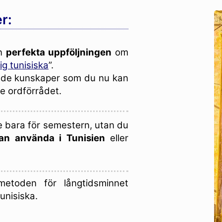
r:
n
perfekta uppföljningen
om
ig tunisiska
”.
ande kunskaper som du nu kan
e ordförrådet.
e bara för semestern, utan du
an använda i Tunisien
eller
metoden för långtidsminnet
unisiska.