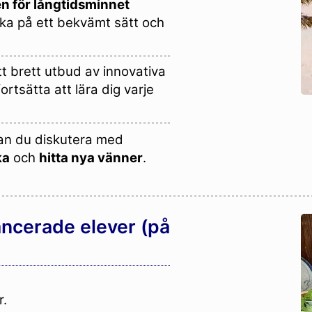
n för långtidsminnet
ska på ett bekvämt sätt och
t brett utbud av innovativa
ortsätta att lära dig varje
n du diskutera med
ka
och
hitta nya vänner
.
ancerade elever (på
r.