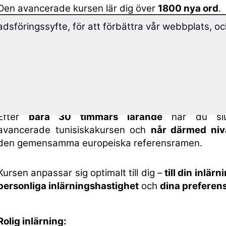
Den avancerade kursen lär dig över
1800 nya ord
.
dsföringssyfte, för att förbättra vår webbplats, oc
Den här avancerade kursen utökar dina tunisisk
som du har uppnått med grundkursen ”
Lär dig tuni
I din kurs ingår ett
gratis inplaceringstest
.
Med hjälp av testet får du snabbt en
överbli
inlärningsnivå
och kan börja med den avancerade
rätt startnivå.
Efter
bara 30 timmars lärande
har du slu
avancerade tunisiskakursen och
når därmed niv
den gemensamma europeiska referensramen.
Kursen anpassar sig optimalt till dig –
till din inlär
personliga inlärningshastighet
och
dina preferen
Rolig inlärning: