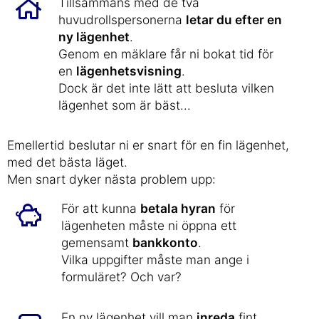
Tillsammans med de två
huvudrollspersonerna
letar du efter en
ny lägenhet
.
Genom en mäklare får ni bokat tid för
en
lägenhetsvisning
.
Dock är det inte lätt att besluta vilken
lägenhet som är bäst...
Emellertid beslutar ni er snart för en fin lägenhet,
med det bästa läget.
Men snart dyker nästa problem upp:
För att kunna
betala hyran
för
lägenheten måste ni öppna ett
gemensamt
bankkonto
.
Vilka uppgifter måste man ange i
formuläret? Och var?
En ny lägenhet vill man
inreda
fint.