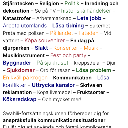
Politik
Stjärntecken
–
Religion
–
–
Inredning och
historiska händelser
dekoration
– Se på TV –
–
Leta jobb
Katastrofer
– Arbetsmarknad –
–
Arbeta utomlands
Läsa tidning
–
– Säkerhet
På landet
I staden
Prata med polisen –
–
– Vid
Köpa souvenirer
vattnet –
–
En dag på
Släkt
Konserter
Musik
djurparken
–
–
–
–
Fest och party
Musikinstrument
–
–
Byggnader
På sjukhuset
–
– kroppsdelar – Djur
Sjukdomar
Lösa problem
–
– Ord för resan –
–
En kväll på krogen
Lösa
–
Kommunikation
–
konflikter
Uttrycka känslor
–
–
Skriva en
reklamation
– Köpa livsmedel –
Fruktsorter
–
Köksredskap
– Och mycket mer!
Swahili-fortsättningskursen förbereder dig för
anspråksfulla kommunikationssituationer
.
Du lär dig att använda och förstå komplicerade