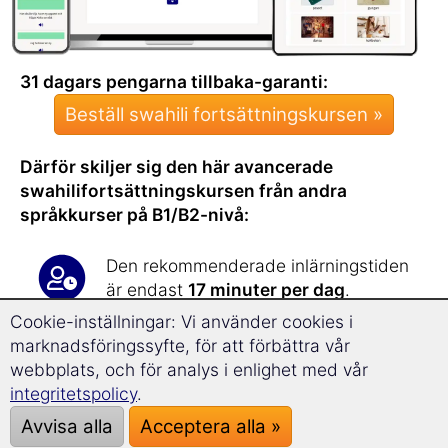
31 dagars pengarna tillbaka-garanti:
Beställ swahili fortsättningskursen »
Därför skiljer sig den här avancerade
swahilifortsättningskursen från andra
språkkurser på B1/B2-nivå:
Den rekommenderade inlärningstiden
är endast
17 minuter per dag
.
Du kommer att bli förvånad över hur
Cookie-inställningar: Vi använder cookies i
snabbt och effektivt du
utökar ditt
marknadsföringssyfte, för att förbättra vår
ordförråd
med den här kursen!
webbplats, och för analys i enlighet med vår
Den avancerade kursen lär dig över
integritetspolicy
.
1800 nya ord
.
Avvisa alla
Acceptera alla »