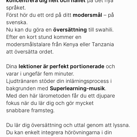
koncentrera dig helt och hållet
på det nya
språket.
Först hör du ett ord på ditt
modersmål
– på
svenska.
Nu kan du göra en
översättning
till swahili.
Efter en kort stund kommer en
modersmålstalare från Kenya eller Tanzania
att översätta ordet.
Dina
lektioner är perfekt portionerade
och
varar i ungefär fem minuter.
Ljudtränaren stöder din inlärningsprocess i
bakgrunden med
Superlearning-musik
.
Med den här lärometoden får du ett djupare
fokus när du lär dig och gör mycket
snabbare framsteg.
Du lär dig översättning och uttal genom att lyssna.
Du kan enkelt integrera hörövningarna i din