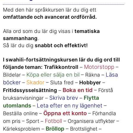
Med den här språkkursen lär du dig ett
omfattande och avancerat ordförråd.
Alla ord som du lär dig visas i
tematiska
sammanhang
.
Så lär du dig
snabbt och effektivt!
I swahili-fortsättningskursen lär du dig ord till
Motorstopp
följande teman:
Trafikkontroll
–
–
Köpa eller sälja en bil
Läsa
Bildelar –
– Räkna –
böcker
Skador
–
– Sluta fred –
Hobbyer
–
Boka en tid
Fritidssysselsättning
–
– Förstå
Skriva brev
Flytta
bruksanvisningar –
–
utomlands
Leta efter en ny lägenhet
–
–
Öppna ett konto
Beställa online –
– Förhandla
Fotboll
om pris – Sport –
– Organisera utflykter –
Bröllop
Kärleksproblem –
– Brottslighet –