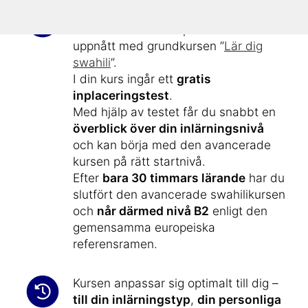
Den här avancerade kursen utökar
dina swahili-kunskaper som du har
uppnått med grundkursen ”
Lär dig
swahili
”.
I din kurs ingår ett
gratis
inplaceringstest
.
Med hjälp av testet får du snabbt en
överblick över din inlärningsnivå
och kan börja med den avancerade
kursen på rätt startnivå.
Efter
bara 30 timmars lärande
har du
slutfört den avancerade swahilikursen
och
når därmed nivå B2
enligt den
gemensamma europeiska
referensramen.
Kursen anpassar sig optimalt till dig –
till din inlärningstyp
,
din personliga