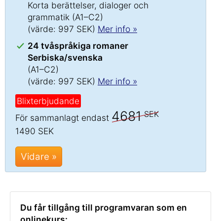
Korta berättelser, dialoger och
grammatik (A1–C2)
(värde: 997 SEK)
Mer info »
24 tvåspråkiga romaner
Serbiska/svenska
(A1–C2)
(värde: 997 SEK)
Mer info »
Blixterbjudande
4681
SEK
För sammanlagt endast
1490 SEK
Vidare »
Du får tillgång till programvaran som en
onlinekurs: