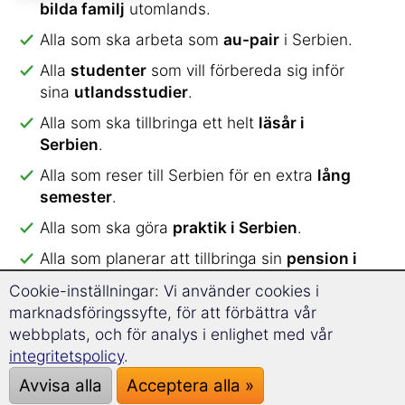
bilda familj
utomlands.
Alla som ska arbeta som
au-pair
i Serbien.
Alla
studenter
som vill förbereda sig inför
sina
utlandsstudier
.
Alla som ska tillbringa ett helt
läsår i
Serbien
.
Alla som reser till Serbien för en extra
lång
semester
.
Alla som ska göra
praktik i Serbien
.
Alla som planerar att tillbringa sin
pension i
Serbien
.
Cookie-inställningar: Vi använder cookies i
marknadsföringssyfte, för att förbättra vår
Med specialordförrådet för att flytta utomlands
webbplats, och för analys i enlighet med vår
lär du dig
mer än 2.000 ord och uttryck
.
integritetspolicy
.
Kursens innehåll är sorterat utefter teman och är
perfekt anpassat för en
optimal inlärning
.
Avvisa alla
Acceptera alla »