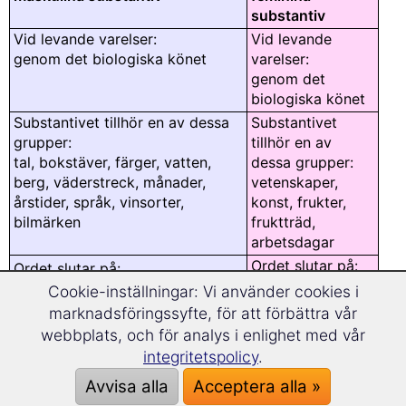
substantiv
Vid levande varelser:
Vid levande
genom det biologiska könet
varelser:
genom det
biologiska könet
Substantivet tillhör en av dessa
Substantivet
grupper:
tillhör en av
tal, bokstäver, färger, vatten,
dessa grupper:
berg, väderstreck, månader,
vetenskaper,
årstider, språk, vinsorter,
konst, frukter,
bilmärken
fruktträd,
arbetsdagar
Ordet slutar på:
Ordet slutar på:
-a
-á
-me
Cookie-inställningar: Vi använder cookies i
-ã
-ama
-o
marknadsföringssyfte, för att förbättra vår
-ade
-az
-or
webbplats, och för analys i enlighet med vår
-ção
-ema
-r
integritetspolicy
.
-gem
-i
-s
Avvisa alla
Acceptera alla »
-ice
-im/-om/-um
-u