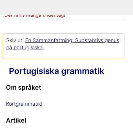
-l
-z
Men observera:
Det finns många undantag!
Skiv ut:
En Sammanfattning: Substantivs genus
på portugisiska
.
Portugisiska grammatik
Om språket
Kortgrammatik!
Artikel