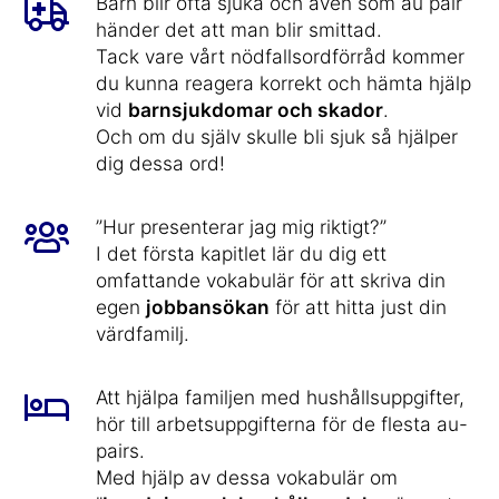
Barn blir ofta sjuka och även som au pair
händer det att man blir smittad.
Tack vare vårt nödfallsordförråd kommer
du kunna reagera korrekt och hämta hjälp
vid
barnsjukdomar och skador
.
Och om du själv skulle bli sjuk så hjälper
dig dessa ord!
”Hur presenterar jag mig riktigt?”
I det första kapitlet lär du dig ett
omfattande vokabulär för att skriva din
egen
jobbansökan
för att hitta just din
värdfamilj.
Att hjälpa familjen med hushållsuppgifter,
hör till arbetsuppgifterna för de flesta au-
pairs.
Med hjälp av dessa vokabulär om