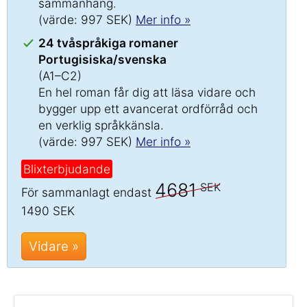
sammanhang.
(värde: 997 SEK)
Mer info »
24 tvåspråkiga romaner
Portugisiska/svenska
(A1–C2)
En hel roman får dig att läsa vidare och
bygger upp ett avancerat ordförråd och
en verklig språkkänsla.
(värde: 997 SEK)
Mer info »
Blixterbjudande
4681
SEK
För sammanlagt endast
1490 SEK
Vidare »