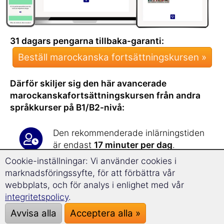
31 dagars pengarna tillbaka-garanti:
Beställ marockanska fortsättningskursen »
Därför skiljer sig den här avancerade
marockanskafortsättningskursen från andra
språkkurser på B1/B2-nivå:
Den rekommenderade inlärningstiden
är endast
17 minuter per dag
.
Du kommer att bli förvånad över hur
Cookie-inställningar: Vi använder cookies i
snabbt och effektivt du
utökar ditt
marknadsföringssyfte, för att förbättra vår
ordförråd
med den här kursen!
webbplats, och för analys i enlighet med vår
Den avancerade kursen lär dig över
integritetspolicy
.
1800 nya ord
.
Avvisa alla
Acceptera alla »