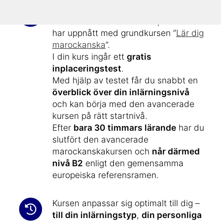
Den här avancerade kursen utökar
dina marockanska-kunskaper som du
har uppnått med grundkursen ”
Lär dig
marockanska
”.
I din kurs ingår ett
gratis
inplaceringstest
.
Med hjälp av testet får du snabbt en
överblick över din inlärningsnivå
och kan börja med den avancerade
kursen på rätt startnivå.
Efter
bara 30 timmars lärande
har du
slutfört den avancerade
marockanskakursen och
når därmed
nivå B2
enligt den gemensamma
europeiska referensramen.
Kursen anpassar sig optimalt till dig –
till din inlärningstyp
,
din personliga