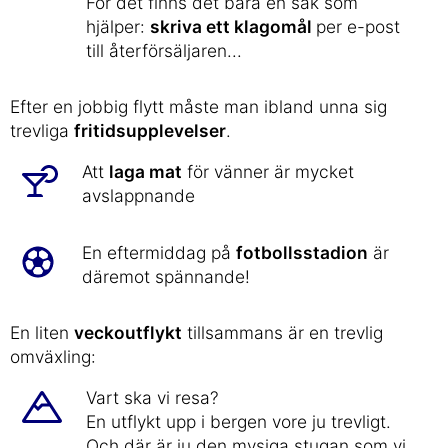
För det finns det bara en sak som
hjälper:
skriva ett klagomål
per e-post
till återförsäljaren...
Efter en jobbig flytt måste man ibland unna sig
trevliga
fritidsupplevelser
.
Att
laga mat
för vänner är mycket
avslappnande
En eftermiddag på
fotbollsstadion
är
däremot spännande!
En liten
veckoutflykt
tillsammans är en trevlig
omväxling:
Vart ska vi resa?
En utflykt upp i bergen vore ju trevligt.
Och där är ju den mysiga stugan som vi