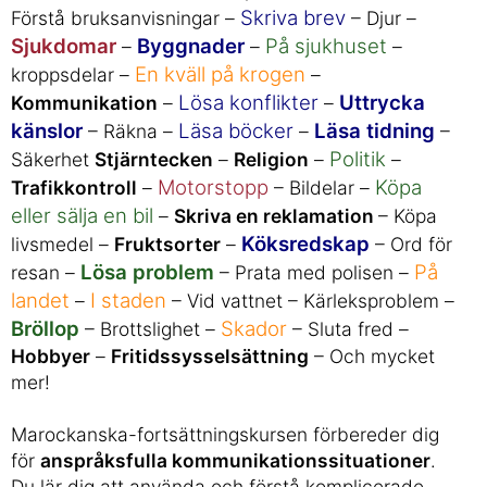
Skriva brev
Förstå bruksanvisningar –
– Djur –
Sjukdomar
Byggnader
På sjukhuset
–
–
–
En kväll på krogen
kroppsdelar –
–
Lösa konflikter
Uttrycka
Kommunikation
–
–
känslor
Läsa böcker
Läsa tidning
– Räkna –
–
–
Politik
Säkerhet
Stjärntecken
–
Religion
–
–
Motorstopp
Köpa
Trafikkontroll
–
– Bildelar –
eller sälja en bil
–
Skriva en reklamation
– Köpa
Köksredskap
livsmedel –
Fruktsorter
–
– Ord för
Lösa problem
På
resan –
– Prata med polisen –
landet
I staden
–
– Vid vattnet – Kärleksproblem –
Bröllop
Skador
– Brottslighet –
– Sluta fred –
Hobbyer
–
Fritidssysselsättning
– Och mycket
mer!
Marockanska-fortsättningskursen förbereder dig
för
anspråksfulla kommunikationssituationer
.
Du lär dig att använda och förstå komplicerade