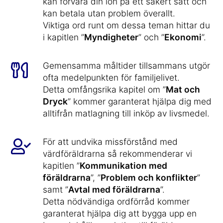
kan förvara din lön på ett säkert sätt och
kan betala utan problem överallt.
Viktiga ord runt om dessa teman hittar du
i kapitlen ”
Myndigheter
” och ”
Ekonomi
”.
Gemensamma måltider tillsammans utgör
ofta medelpunkten för familjelivet.
Detta omfångsrika kapitel om ”
Mat och
Dryck
” kommer garanterat hjälpa dig med
alltifrån matlagning till inköp av livsmedel.
För att undvika missförstånd med
värdföräldrarna så rekommenderar vi
kapitlen ”
Kommunikation med
föräldrarna
”, ”
Problem och konflikter
”
samt ”
Avtal med föräldrarna
”.
Detta nödvändiga ordförråd kommer
garanterat hjälpa dig att bygga upp en