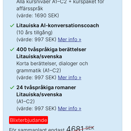
Alla kursnivåer A1–C2 + kurspaket för
affärsspråk
(värde: 1690 SEK)
Litauiska AI-konversationscoach
(10 års tillgång)
(värde: 997 SEK)
Mer info »
400 tvåspråkiga berättelser
Litauiska/svenska
Korta berättelser, dialoger och
grammatik (A1–C2)
(värde: 997 SEK)
Mer info »
24 tvåspråkiga romaner
Litauiska/svenska
(A1–C2)
(värde: 997 SEK)
Mer info »
Blixterbjudande
4681
SEK
För sammanlagt endast