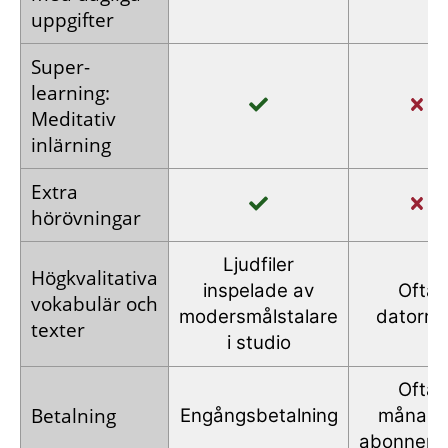
uppgifter
Super­
learning:
Meditativ
inlärning
Extra
hörövningar
Ljudfiler
Högkvalitativa
inspelade
av
Ofta
vokabulär
och
modersmålstalare
datorrö
texter
i studio
Ofta
Betalning
Engångs­betalning
månads
abonnem