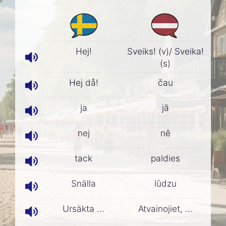
Hej!
Sveiks! (v)/ Sveika!
(s)
Hej då!
čau
ja
jā
nej
nē
tack
paldies
Snälla
lūdzu
Ursäkta ...
Atvainojiet, ...