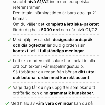
snabbt
nivå A1/A2
inom den europeiska
referensramen.
Den totala inlärningstiden är bara otroliga 21
timmar.
Om du väljer det
kompletta lettiska-paketet
lär du dig hela
5000 ord
och når nivå C1/C2.
Med hjälp av särskilt
designade ordspråk
och dialogtexter
lär du dig orden i sin
kontext
och i
fullständiga meningar
.
Lettiska modersmåltsalare har spelat in alla
ord och texter i vår inspelningsstudio:
Så förbättrar du redan från början
ditt uttal
och betonar orden med korrekt accent
.
Varje dag får du nya uppgifter som ökar ditt
ordförråd och dina
grammatik kunskaper
.
Med hjälp av våra
verb övningar
kan du på