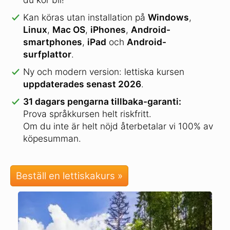
Kan köras utan installation på
Windows
,
Linux
,
Mac OS
,
iPhones
,
Android-
smartphones
,
iPad
och
Android-
surfplattor
.
Ny och modern version: lettiska kursen
uppdaterades senast 2026
.
31 dagars pengarna tillbaka-garanti:
Prova språkkursen helt riskfritt.
Om du inte är helt nöjd återbetalar vi 100% av
köpesumman.
Beställ en lettiskakurs »