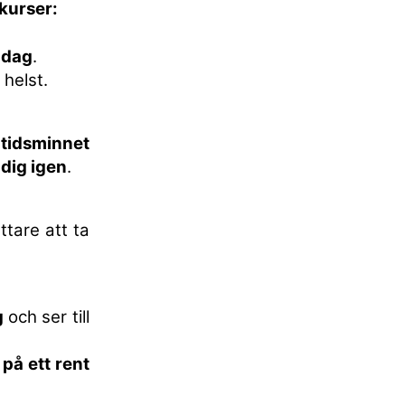
kkurser:
 dag
.
 helst.
gtidsminnet
 dig igen
.
ttare att ta
g
och ser till
a
på ett rent