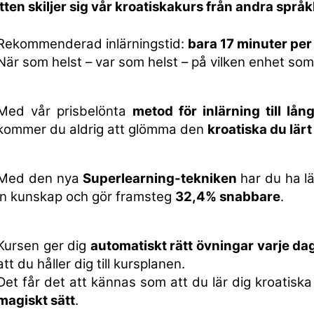
tten skiljer sig vår kroatiskakurs från andra språ
Rekommenderad inlärningstid:
bara 17 minuter per
När som helst – var som helst – på vilken enhet som
Med vår prisbelönta
metod för inlärning till lån
kommer du aldrig att glömma den
kroatiska du lärt
Med den nya
Superlearning-tekniken
har du ha lä
in kunskap och gör framsteg
32,4% snabbare
.
Kursen ger dig
automatiskt rätt övningar varje da
att du håller dig till kursplanen.
Det får det att kännas som att du lär dig kroatisk
magiskt sätt
.