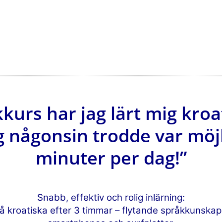
kurs har jag lärt mig kroa
 någonsin trodde var möjl
minuter per dag!”
Snabb, effektiv och rolig inlärning:
å kroatiska efter 3 timmar – flytande språkkunskap