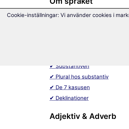
Om språket
Cookie-inställningar: Vi använder cookies i mark
🌍 Kroatiska grammatik
🌍 Det kroatiska alfabetet
Substantiv
✔ Substantiven
✔ Plural hos substantiv
✔ De 7 kasusen
✔ Deklinationer
Adjektiv & Adverb