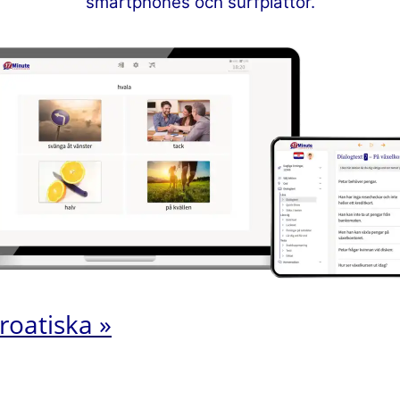
smartphones och surfplattor.
kroatiska »