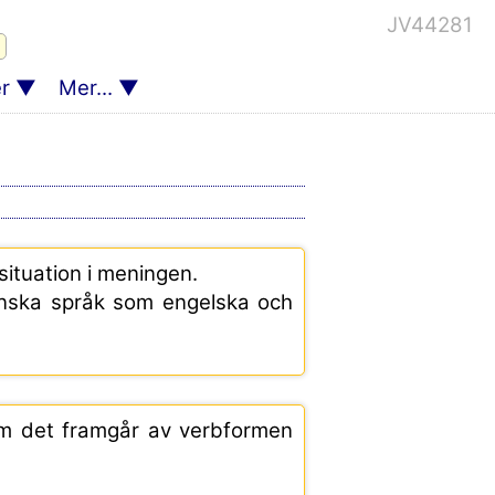
JV44281
r
Mer...
situation i meningen.
nska språk som engelska och
om det framgår av verbformen