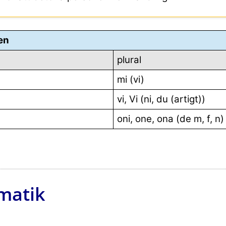
en
plural
mi (vi)
vi, Vi (ni, du (artigt))
oni, one, ona (de m, f, n)
matik