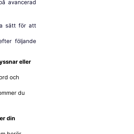
 på avancerad
 sätt för att
fter följande
lyssnar eller
 ord och
 kommer du
er din
om berör