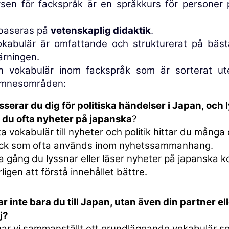
sen för fackspråk är en språkkurs för personer
baseras på
vetenskaplig didaktik
.
okabulär är omfattande och strukturerat på bästa
ärningen.
n vokabulär inom fackspråk som är sorterat ute
ämnesområden:
sserar du dig för politiska händelser i Japan, och 
r du ofta nyheter på japanska
?
ta vokabulär till nyheter och politik hittar du många
yck som ofta används inom nyhetssammanhang.
a gång du lyssnar eller läser nyheter på japanska
ligen att förstå innehållet bättre.
ar inte bara du till Japan, utan även din partner ell
j?
har vi sammanställt ett grundläggande vokabulär s