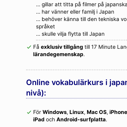
... gillar att titta på filmer på japansk
... har vänner eller familj i Japan
... behöver känna till den tekniska v
språket
... skulle vilja flytta till Japan
Få
exklusiv tillgång
till 17 Minute La
lärandegemenskap
.
Online vokabulärkurs i jap
nivå):
För
Windows
,
Linux
,
Mac OS
,
iPhon
iPad
och
Android-surfplatta
.