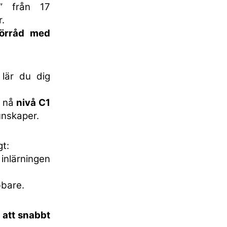
” från 17
.
förråd med
lär du dig
t nå
nivå C1
unskaper.
gt:
nlärningen
bare.
 att snabbt