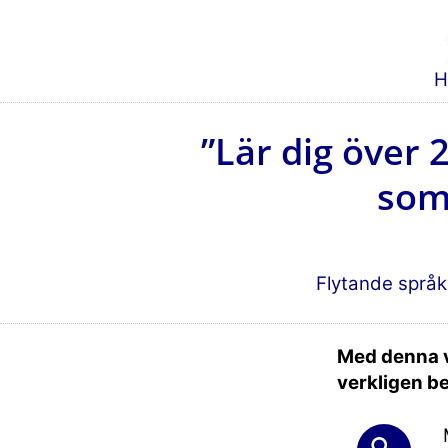
H
”Lär dig över
som
Flytande språk
Med denna v
verkligen b