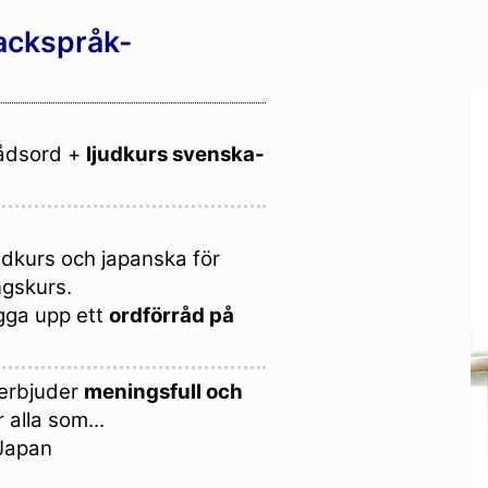
fackspråk-
ådsord +
ljudkurs svenska-
dkurs och japanska för
ngskurs.
gga upp ett
ordförråd på
 erbjuder
meningsfull och
 alla som...
n Japan