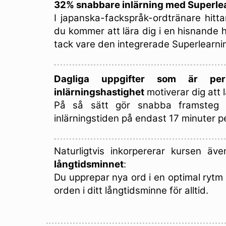
32% snabbare inlärning med Superle
I japanska-fackspråk-ordtränare hit
du kommer att lära dig i en hisnande h
tack vare den integrerade Superlearni
Dagliga uppgifter som är per
inlärningshastighet
motiverar dig att l
På så sätt gör snabba framsteg
inlärningstiden på endast 17 minuter p
Naturligtvis inkorpererar kursen äv
långtidsminnet
:
Du upprepar nya ord i en optimal rytm 
orden i ditt långtidsminne för alltid.