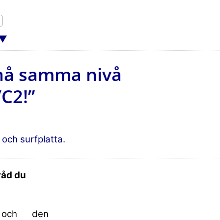
 nå samma nivå
C2!”
och surfplatta.
råd du
och den