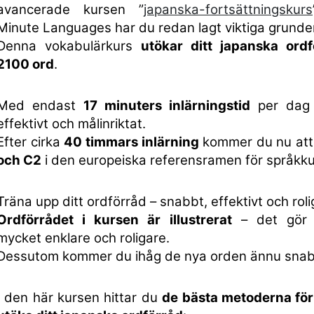
avancerade kursen ”
japanska-fortsättningskurs
Minute Languages har du redan lagt viktiga grunder
Denna vokabulärkurs
utökar ditt japanska ord
2100 ord
.
Med endast
17 minuters inlärningstid
per dag 
effektivt och målinriktat.
Efter cirka
40 timmars inlärning
kommer du nu at
och C2
i den europeiska referensramen för språkk
Träna upp ditt ordförråd – snabbt, effektivt och roli
Ordförrådet i kursen är illustrerat
– det gör i
mycket enklare och roligare.
Dessutom kommer du ihåg de nya orden ännu snab
I den här kursen hittar du
de bästa metoderna för