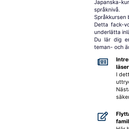
Japanska-kur
språknivå.
Språkkursen 
Detta fack-v
underlätta inl
Du lär dig e
teman- och 
Intre
läse
I det
uttr
Näst
säker
Flytt
famil
Här 