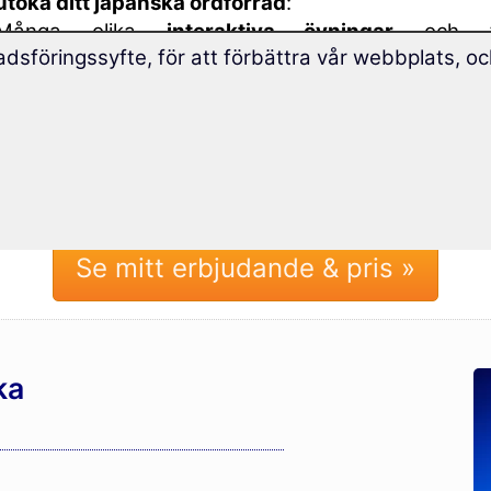
utöka ditt japanska ordförråd
:
Många olika
interaktiva övningar
och
dsföringssyfte, för att förbättra vår webbplats, oc
inlärningsmetoder
lagrar ordförrådet i ditt långtid
Engångsbetalning – inget abonnemang.
10 års tillgång, gratis uppdateringar.
Se mitt erbjudande & pris »
ka