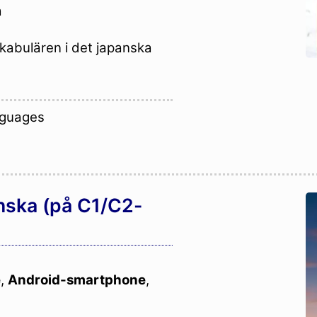
a
okabulären i det japanska
nguages
anska (på C1/C2-
e
,
Android-smartphone
,