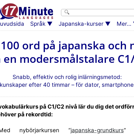
uvudsida
Språk
Japanska-kurser
Mer...
 2100 ord på japanska och
 en modersmålstalare C1/
Snabb, effektiv och rolig inlärningsmetod:
kunskaper efter 40 timmar – för dator, smartphone 
okabulärkurs på C1/C2 nivå lär du dig det ordför
ehöver på rekordtid:
Med nybörjarkursen ”
japanska-grundkurs
” 