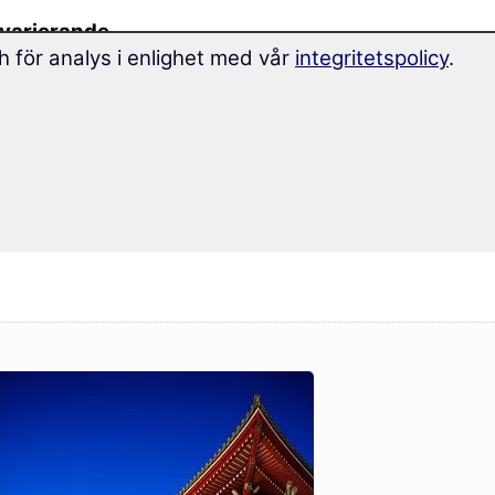
varierande
h för analys i enlighet med vår
integritetspolicy
.
sminne.