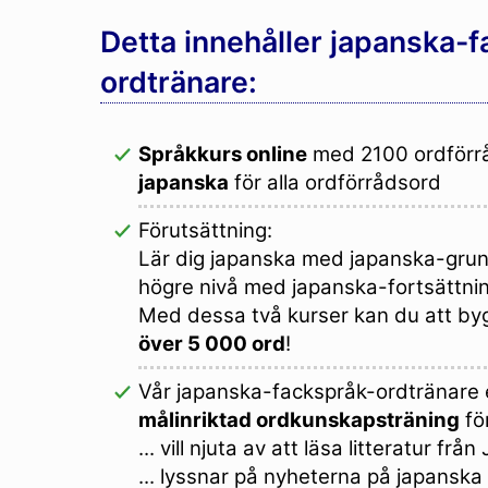
Detta innehåller japanska-
ordtränare:
Språkkurs online
med 2100 ordförr
japanska
för alla ordförrådsord
Förutsättning:
Lär dig japanska med japanska-grun
högre nivå med japanska-fortsättni
Med dessa två kurser kan du att by
över 5 000 ord
!
Vår japanska-fackspråk-ordtränare
målinriktad ordkunskapsträning
för
... vill njuta av att läsa litteratur frå
... lyssnar på nyheterna på japanska