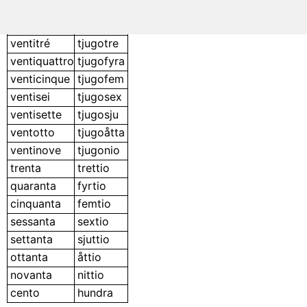
ventuno
tjugoett
ventidue
tjugotvå
ventitré
tjugotre
ventiquattro
tjugofyra
venticinque
tjugofem
ventisei
tjugosex
ventisette
tjugosju
ventotto
tjugoåtta
ventinove
tjugonio
trenta
trettio
quaranta
fyrtio
cinquanta
femtio
sessanta
sextio
settanta
sjuttio
ottanta
åttio
novanta
nittio
cento
hundra