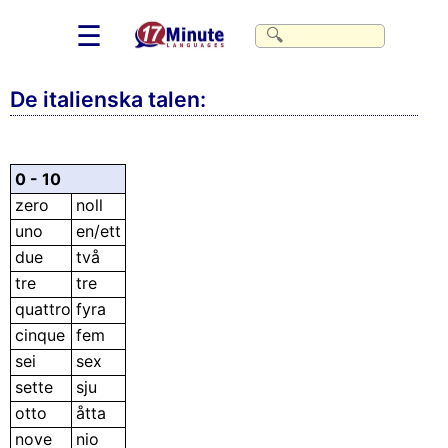
☰
De italienska talen:
0 - 10
zero
noll
uno
en/ett
due
två
tre
tre
quattro
fyra
cinque
fem
sei
sex
sette
sju
otto
åtta
nove
nio