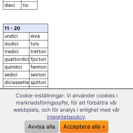
dieci
tio
11 - 20
undici
elva
dodici
tolv
tredici
tretton
quattordici
fjorton
quindici
femton
sedici
sexton
diciassette
sjutton
diciotto
arton
Cookie-inställningar: Vi använder cookies i
diciannove
nitton
marknadsföringssyfte, för att förbättra vår
venti
tjugo
webbplats, och för analys i enlighet med vår
integritetspolicy
.
Avvisa alla
Acceptera alla »
21 - 100