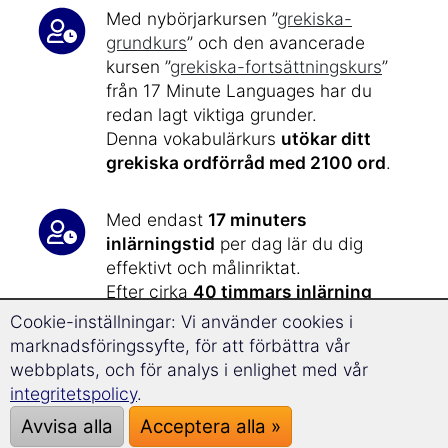
Med nybörjarkursen ”
grekiska-
grundkurs
” och den avancerade
kursen ”
grekiska-fortsättningskurs
”
från 17 Minute Languages har du
redan lagt viktiga grunder.
Denna vokabulärkurs
utökar ditt
grekiska ordförråd med 2100 ord
.
Med endast
17 minuters
inlärningstid
per dag lär du dig
effektivt och målinriktat.
Efter cirka
40 timmars inlärning
kommer du nu att nå
nivå C1 och C2
i
Cookie-inställningar: Vi använder cookies i
den europeiska referensramen för
marknadsföringssyfte, för att förbättra vår
språkkunskaper.
webbplats, och för analys i enlighet med vår
integritetspolicy
.
Träna upp ditt ordförråd – snabbt,
Avvisa alla
Acceptera alla »
effektivt och roligt: