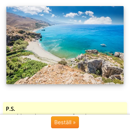
P.S.
Här hittar du en sammanfattning:
Beställ »
Allt detta ingår i din grekiska vokabulärkurs
Chat »