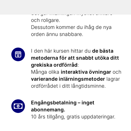
Ordförrådet i kursen är illustrerat
–
det gör inlärningen mycket enklare
och roligare.
Dessutom kommer du ihåg de nya
orden ännu snabbare.
I den här kursen hittar du
de bästa
metoderna för att snabbt utöka ditt
grekiska ordförråd
:
Många olika
interaktiva övningar
och
varierande inlärningsmetoder
lagrar
ordförrådet i ditt långtidsminne.
Engångsbetalning – inget
abonnemang.
10 års tillgång, gratis uppdateringar.