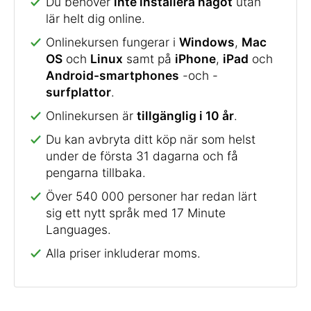
Du behöver
inte installera något
utan
lär helt dig online.
Onlinekursen fungerar i
Windows
,
Mac
OS
och
Linux
samt på
iPhone
,
iPad
och
Android-smartphones
-och -
surfplattor
.
Onlinekursen är
tillgänglig i 10 år
.
Du kan avbryta ditt köp när som helst
under de första 31 dagarna och få
pengarna tillbaka.
Över 540 000 personer har redan lärt
sig ett nytt språk med 17 Minute
Languages.
Alla priser inkluderar moms.