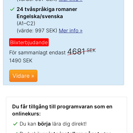
24 tvåspråkiga romaner
Engelska/svenska
(A1–C2)
(värde: 997 SEK)
Mer info »
Blixterbjudande
4681
SEK
För sammanlagt endast
1490 SEK
Vidare »
Du får tillgång till programvaran som en
onlinekurs:
Du kan
börja
lära dig direkt!