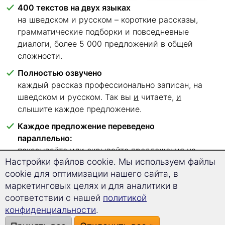
400 текстов на двух языках
на шведском и русском – короткие рассказы,
грамматические подборки и повседневные
диалоги, более 5 000 предложений в общей
сложности.
Полностью озвучено
каждый рассказ профессионально записан, на
шведском и русском. Так вы
и
читаете,
и
слышите каждое предложение.
Каждое предложение переведено
параллельно:
показывайте или скрывайте предложения на
Настройки файлов cookie. Мы используем файлы
шведском или на русском, либо открывайте
cookie для оптимизации нашего сайта, в
перевод только при нажатии.
маркетинговых целях и для аналитики в
Шесть уровней владения языком, чётко
соответствии с нашей
политикой
отсортированных
конфиденциальности
.
от A1 до C2 – вы сразу видите, с каких текстов