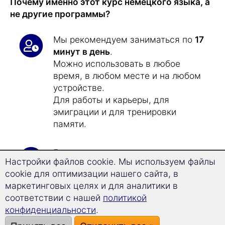
Почему именно этот курс немецкого языка, а
не другие программы?
Мы рекомендуем заниматься по
17
минут в день
.
Можно использовать в любое
время, в любом месте и на любом
устройстве.
Для работы и карьеры, для
эмиграции и для тренировки
памяти.
Благодаря получившему
Настройки файлов cookie. Мы используем файлы
множество наград
методу
cookie для оптимизации нашего сайта, в
обучения с использованием
маркетинговых целях и для аналитики в
долговременной памяти
вы
соответствии с нашей
политикой
никогда не забудете
немецкий.
конфиденциальности
.