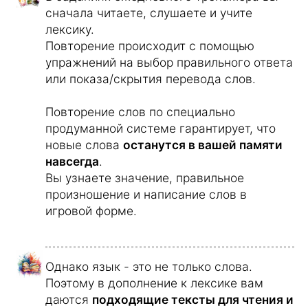
Для максимальной эффективности
обучения
все материалы автоматически
распределяются в соответствии с
вашим уровнем знаний
.
Вы сами решаете, сколько времени в
день вы будете заниматься, например,
три минуты, 17 минут или один час.
Кроме того, в программе есть множество
элементов, которые мотивируют вас
продолжать заниматься.
За каждое
выученное слово вам
зачисляются баллы
.
Чем больше времени вы тратите на
занятия ежедневно, тем больше баллов
вы зарабатываете за каждое слово.