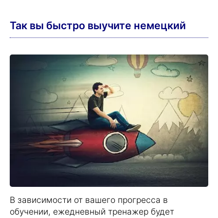
достигнете уровня С2
.
В комплект курсов входит больше уроков
и текстов, чем в начальный курс, и, таким
образом, позволяет вам погрузиться в
немецкий гораздо глубже.
В заданиях ежедневного тренажера вы
сначала читаете, слушаете и учите
лексику.
Повторение происходит с помощью
упражнений на выбор правильного ответа
или показа/скрытия перевода слов.
Повторение слов по специально
продуманной системе гарантирует, что
новые слова
останутся в вашей памяти
навсегда
.