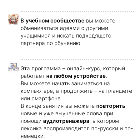
общаться на немецком.
Заказать курс немецкого языка и
сразу начать заниматься »
Статистики, тенденции и диаграммы
по изучению немецкого языка
Почему изучают немецкий?
Работа и карьера
42,6 %
Эмиграция
29,5 %
Путешествия
6,1 %
Тренировать
5,7 %
память