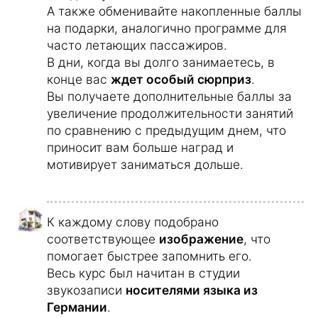
Вы можете начать заниматься на
компьютере, а продолжить – на планшете
или смартфоне.
В конце занятия вы можете
повторить
новые и уже выученные слова при
помощи
аудиотренажера
, в котором
лексика воспроизводится по-русски и по-
немецки.
Это поможет вам быстрее запомнить
слова.
Занимаясь по этому курсу, вы
быстро
научитесь
свободно говорить по-
немецки.
Вы сможете понимать все слова и
не
забудете
их никогда.
Вам будет легко строить предложения и