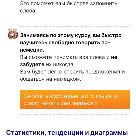
Общение с
5,3 %
родственниками
Отношения с
4,3 %
иностранцем
Школа, учеба или
3,1 %
стажировка
Дружба с
2,3 %
иностранцами
Знакомство с
0,7 %
новыми
культурами
Сколько лет изучающим немецкий?
Мобильные устройства (iOS, Android)