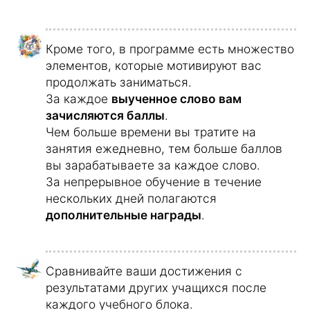
К каждому слову подобрано
соответствующее
изображение
, что
помогает быстрее запомнить его.
Весь курс был начитан в студии
звукозаписи
носителями языка из
Германии
.
В
учебном сообществе
вы можете
обмениваться идеями с другими
учащимися и искать подходящего
партнера по обучению.
Эта программа – онлайн-курс, который
работает
на любом устройстве
.