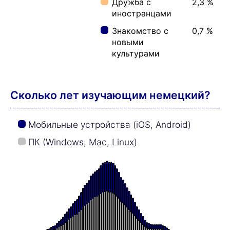
17 минут(ы):
49,8 %
20 минут(ы):
8,2 %
30 минут(ы):
5,1 %
45 минут(ы):
1,8 %
60 минут(ы):
7,5 %
90 минут(ы):
1,0 %
120 минут(ы):
2,2 %
Насколько быстрее вы выучите
немецкие слова, занимаясь под
музыку Superlearning?
Среднее время изучения лексики немецкого
языка c ежедневным тренажером по методу