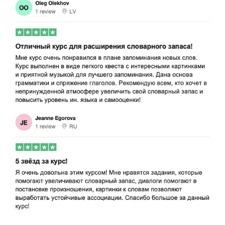
В зависимости от вашего прогресса в
обучении, ежедневный тренажер будет
автоматически
предоставлять вам все
необходимые материалы
в оптимальное
время
.
Если вы выберете начальный курс, то
выучите
1.300 слов и достигнете уровня
А2
.
С помощью комплекта курсов немецкого
языка вы выучите
5.000 слов и даже