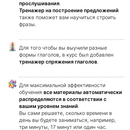
За непрерывное обучение в течение
нескольких дней полагаются
дополнительные награды
.
Сравнивайте ваши достижения с
результатами других учащихся после
каждого учебного блока.
А также обменивайте накопленные баллы
на подарки, аналогично программе для
часто летающих пассажиров.
В дни, когда вы долго занимаетесь, в
конце вас
ждет особый сюрприз
.
Вы получаете дополнительные баллы за
увеличение продолжительности занятий
по сравнению с предыдущим днем, что
приносит вам больше наград и
мотивирует заниматься дольше.