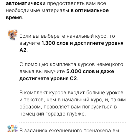
Вы узнаете значение, правильное
произношение и написание слов в
игровой форме.
Однако язык - это не только слова.
Поэтому в дополнение к лексике вам
даются
подходящие тексты для чтения и
прослушивания
.
Тренажер на построение предложений
также поможет вам научиться строить
фразы.
Для того чтобы вы выучили разные
формы глаголов, в курс был добавлен
тренажер спряжения глаголов
.