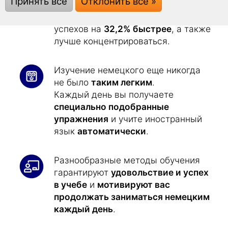
Принять все
Отклонить все »
Технология Superlearning
позволяет расслабиться и добиться
успехов на
32,2% быстрее
, а также
лучше концентрироваться.
Изучение немецкого еще никогда
не было
таким легким
.
Каждый день вы получаете
специально подобранные
упражнения
и учите иностранный
язык
автоматически
.
Разнообразные методы обучения
гарантируют
удовольствие и успех
в учебе
и
мотивируют вас
продолжать заниматься немецким
каждый день
.