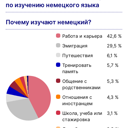
ПК (Windows, Mac, Linux)
Сколько времени пользователи
изучают немецкий каждый день?
3 минут(ы):
6,1 %
5 минут(ы):
5,6 %
7 минут(ы):
2,2 %
10 минут(ы):
9,8 %