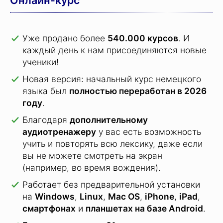
Работает без предварительной установки
на
Windows
,
Linux
,
Mac OS
,
iPhone
,
iPad
,
смартфонах
и
планшетах на базе Android
.
Гарантия возврата 31 день
Протестируйте курс бесплатно и без риска.
Если курс вам не подойдет, то мы вернем
вам 100% стоимости покупки.
Заказать курс немецкого языка »
Отличия этого курса от других
программ