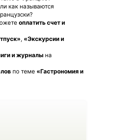
ли как называются
ранцузски?
можете
оплатить счет и
тпуск»
,
«Экскурсии и
ниги и журналы
на
слов
по теме
«Гастрономия и