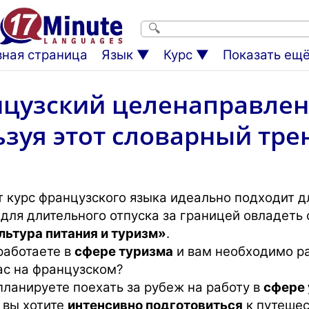
вная страница
Язык
Курс
Показать ещё.
цузский целенаправлен
зуя этот словарный тр
т курс французского языка идеально подходит дл
 для длительного отпуска за границей овладеть
льтура питания и туризм»
.
работаете в
сфере туризма
и вам необходимо р
ас на французском?
планируете поехать за рубеж на работу в
сфере 
 вы хотите
интенсивно подготовиться
к путеше