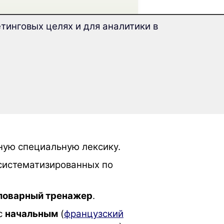
тинговых целях и для аналитики в
трономия и туризм»
ную специальную лексику.
систематизированных по
ловарный тренажер
.
с
начальным
(
французский