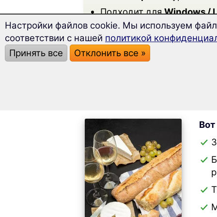
Подходит для
Windows / L
Настройки файлов cookie. Мы используем файлы
соответствии с нашей
политикой конфиденциа
Принять все
Отклонить все »
Содержание курса ф
Вот
З
р
Т
М