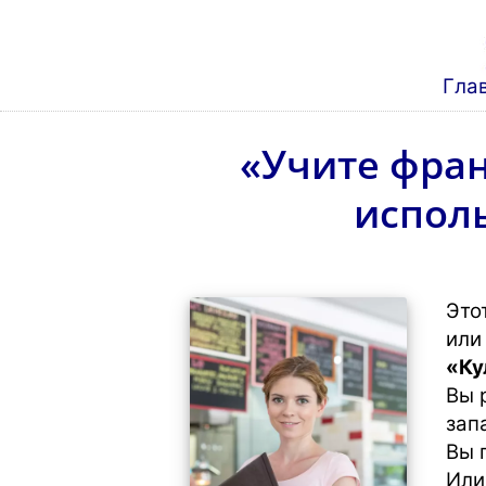
Гла
«Учите фран
исполь
Это
или
«Ку
Вы 
зап
Вы 
Или