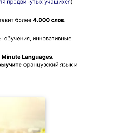
ля продвинутых учащихся
)
тавит более
4.000 слов
.
ы обучения, инновативные
 Minute Languages
.
выучите
французский язык и