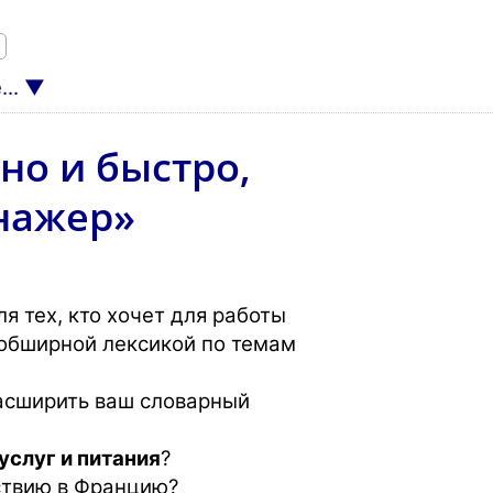
..
но и быстро,
енажер»
я тех, кто хочет для работы
 обширной лексикой по темам
асширить ваш словарный
услуг и питания
?
ствию в Францию?