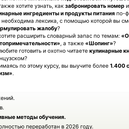
также хотите узнать, как
забронировать номер
и
инарные ингредиенты и продукты питания
по-ф
 необходима лексика, с помощью которой вы с
рмулировать жалобу
?
хотите расширить словарный запас по темам:
«О
топримечательности»
, а также
«Шопинг»
?
любите готовить и охотно читаете
кулинарные к
нцузском?
имаясь по этому курсу, вы выучите более
1.400 
изм»
.
ений.
в.
ивные методы обучения.
полностью переработан в 2026 году.