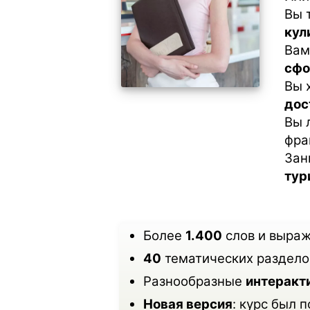
Вы 
кул
Вам
сфо
Вы 
дос
Вы 
фра
Зан
тур
Более
1.400
слов и выраж
40
тематических раздело
Разнообразные
интеракт
Новая версия
: курс был 