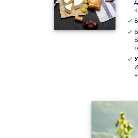
д
к
Б
В
В
т
У
И
н