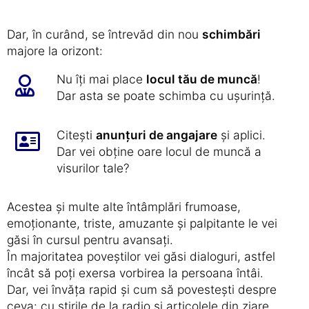
Dar, în curând, se întrevăd din nou
schimbări
majore la orizont:
Nu îți mai place
locul tău de muncă
!
Dar asta se poate schimba cu ușurință.
Citești
anunțuri de angajare
și aplici.
Dar vei obține oare locul de muncă a
visurilor tale?
Acestea și multe alte întâmplări frumoase,
emoționante, triste, amuzante și palpitante le vei
găsi în cursul pentru avansați.
În majoritatea poveștilor vei găsi dialoguri, astfel
încât să poți exersa vorbirea la persoana întâi.
Dar, vei învăța rapid și cum să povestești despre
ceva: cu știrile de la radio și articolele din ziare,