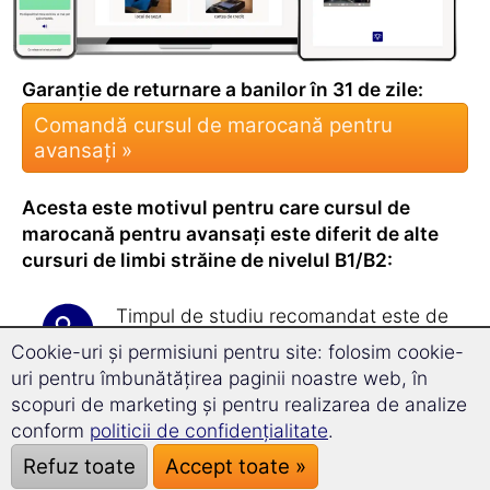
Garanție de returnare a banilor în 31 de zile:
Comandă cursul de marocană pentru
avansați »
Acesta este motivul pentru care cursul de
marocană pentru avansați este diferit de alte
cursuri de limbi străine de nivelul B1/B2:
Timpul de studiu recomandat este de
doar
17 minute pe zi
.
Cookie-uri și permisiuni pentru site: folosim cookie-
Vei fi uimit/ă de cât de rapid și
uri pentru îmbunătățirea paginii noastre web, în
eficient îți
poți extinde vocabularul
scopuri de marketing și pentru realizarea de analize
cu acest curs!
conform
politicii de confidențialitate
.
Cursul pentru avansați te învață
peste
Refuz toate
Accept toate »
1.800 de cuvinte noi
.