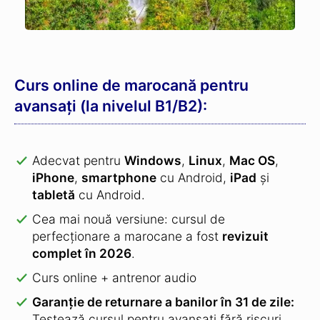
Curs online de marocană pentru
avansați (la nivelul B1/B2):
Adecvat pentru
Windows
,
Linux
,
Mac OS
,
iPhone
,
smartphone
cu Android,
iPad
și
tabletă
cu Android.
Cea mai nouă versiune: cursul de
perfecționare a marocane a fost
revizuit
complet în 2026
.
Curs online + antrenor audio
Garanție de returnare a banilor în 31 de zile:
Testează cursul pentru avansați fără riscuri.