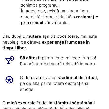
schimba programul!
În acest caz, există un singur lucru
care ajută: trebuie trimisă o
reclamație
prin e-mail
vânzătorului.
Dar, după o
mutare
așa de obositoare, mai este
nevoie și de câteva
experiențe frumoase în
timpul liber
.
Să gătești
pentru prieteni este frumos!
Bucură-te de o seară relaxată în patru.
O după-amiază pe
stadionul de fotbal
,
pe de altă parte, oferă distracție și
emoție!
O
mică excursie
în doi
la sfârșitul săptămânii
este o schimbare plăcută de la rutina zilnică.