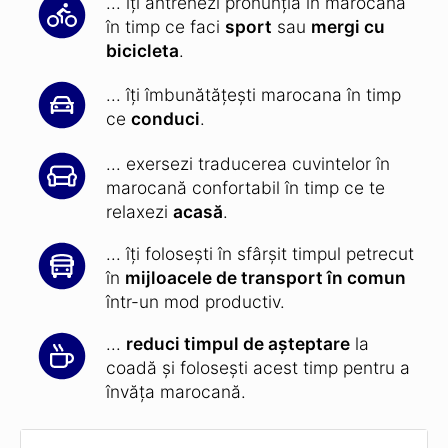
... îți antrenezi pronunția în marocană
în timp ce faci
sport
sau
mergi cu
bicicleta
.
... îți îmbunătățești marocana în timp
ce
conduci
.
... exersezi traducerea cuvintelor în
marocană confortabil în timp ce te
relaxezi
acasă
.
... îți folosești în sfârșit timpul petrecut
în
mijloacele de transport în comun
într-un mod productiv.
...
reduci timpul de așteptare
la
coadă și folosești acest timp pentru a
învăța marocană.