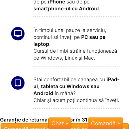
de pe
iPhone
sau de pe
smartphone-ul cu Android
.
În timpul unei pauze la serviciu,
continui să înveți pe
PC sau pe
laptop
.
Cursul de limbi străine funcționează
pe Windows, Linux și Mac.
Stai confortabil pe canapea cu
iPad-
ul
,
tableta cu Windows sau
Android
în mână?
Chiar și acum poți continua să înveți.
Garanție de returnare a banilor în 31 de zile:
Chat »