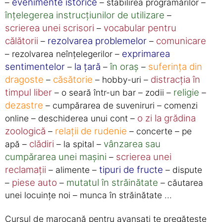
evenimente istorice
–
– stabilirea programărilor –
înțelegerea instrucțiunilor de utilizare
–
scrierea unei scrisori
vocabular pentru
–
călătorii
rezolvarea problemelor
comunicare
–
–
exprimarea
– rezolvarea neînțelegerilor –
sentimentelor
la țară
în oraș
suferința din
–
–
–
dragoste
căsătorie
distracția în
–
– hobby-uri –
timpul liber
religie
– o seară într-un bar – zodii –
–
dezastre
– cumpărarea de suveniruri – comenzi
o zi la grădina
online – deschiderea unui cont –
zoologică
relații de rudenie
–
– concerte – pe
clădiri
vânzarea sau
apă –
– la spital –
cumpărarea unei mașini
scrierea unei
–
reclamații
tipuri de fructe
– alimente –
– dispute
piese auto
mutatul în străinătate
–
–
– căutarea
unei locuințe noi – munca în străinătate ...
Cursul de marocană pentru avansați te pregătește