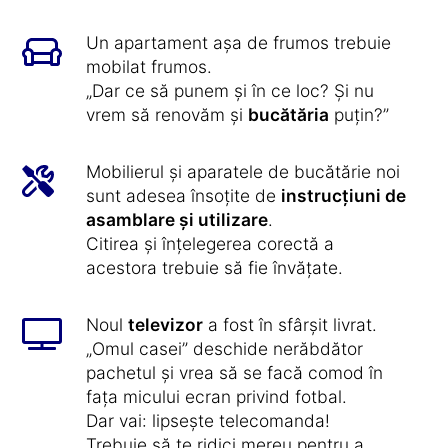
Un apartament așa de frumos trebuie
mobilat frumos.
„Dar ce să punem și în ce loc? Și nu
vrem să renovăm și
bucătăria
puțin?”
Mobilierul și aparatele de bucătărie noi
sunt adesea însoțite de
instrucțiuni de
asamblare și utilizare
.
Citirea și înțelegerea corectă a
acestora trebuie să fie învățate.
Noul
televizor
a fost în sfârșit livrat.
„Omul casei” deschide nerăbdător
pachetul și vrea să se facă comod în
fața micului ecran privind fotbal.
Dar vai: lipsește telecomanda!
Trebuie să te ridici mereu pentru a