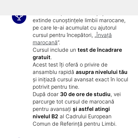
Acest curs pentru avansați îți va
extinde cunoștințele limbii marocane,
pe care le-ai acumulat cu ajutorul
cursul pentru începători, „
Învață
marocană
”.
Cursul include un
test de încadrare
gratuit
.
Acest test îți oferă o privire de
ansamblu rapidă
asupra nivelului tău
și inițiază cursul avansat exact în locul
potrivit pentru tine.
După doar
30 de ore de studiu
, vei
parcurge tot cursul de marocană
pentru avansați
și astfel atingi
nivelul B2
al Cadrului European
Comun de Referință pentru Limbi.