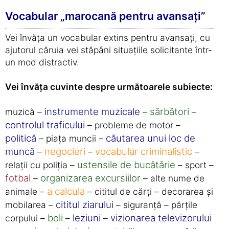
Vocabular „marocană pentru avansați”
Vei învăța un vocabular extins pentru avansați, cu
ajutorul căruia vei stăpâni situațiile solicitante într-
un mod distractiv.
Vei învăța cuvinte despre următoarele subiecte:
instrumente muzicale
sărbători
muzică –
–
–
controlul traficului
– probleme de motor –
politică
căutarea unui loc de
– piața muncii –
muncă
negocieri
vocabular criminalistic
–
–
–
ustensile de bucătărie
relații cu poliția –
– sport –
fotbal
organizarea excursiilor
–
– alte nume de
a calcula
animale –
– cititul de cărți – decorarea și
cititul ziarului
mobilarea –
– siguranță – părțile
boli
leziuni
vizionarea televizorului
corpului –
–
–