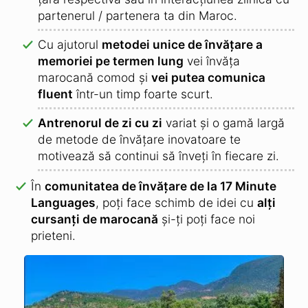
partenerul / partenera ta din Maroc.
Cu ajutorul
metodei unice de învățare a
memoriei pe termen lung
vei învăța
marocană comod și
vei putea comunica
fluent
într-un timp foarte scurt.
Antrenorul de zi cu zi
variat și o gamă largă
de metode de învățare inovatoare te
motivează să continui să înveți în fiecare zi.
În
comunitatea de învățare de la 17 Minute
Languages
, poți face schimb de idei cu
alți
cursanți de marocană
și-ți poți face noi
prieteni.