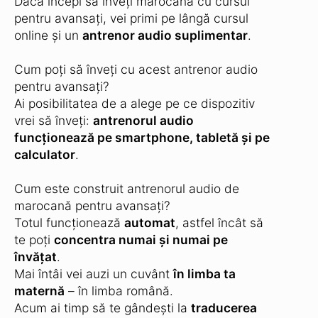
Dacă începi să înveți marocană cu cursul
pentru avansați, vei primi pe lângă cursul
online și un
antrenor audio suplimentar
.
Cum poți să înveți cu acest antrenor audio
pentru avansați?
Ai posibilitatea de a alege pe ce dispozitiv
vrei să înveți:
antrenorul audio
funcționează pe smartphone, tabletă și pe
calculator
.
Cum este construit antrenorul audio de
marocană pentru avansați?
Totul funcționează
automat
, astfel încât să
te poți
concentra numai și numai pe
învățat
.
Mai întâi vei auzi un cuvânt
în limba ta
maternă
– în limba română.
Acum ai timp să te gândești la
traducerea