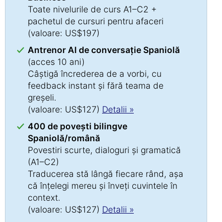
Toate nivelurile de curs A1–C2 +
pachetul de cursuri pentru afaceri
(valoare: US$197)
Antrenor AI de conversație Spaniolă
(acces 10 ani)
Câștigă încrederea de a vorbi, cu
feedback instant și fără teama de
greșeli.
(valoare: US$127)
Detalii »
400 de povești bilingve
Spaniolă/română
Povestiri scurte, dialoguri și gramatică
(A1–C2)
Traducerea stă lângă fiecare rând, așa
că înțelegi mereu și înveți cuvintele în
context.
(valoare: US$127)
Detalii »