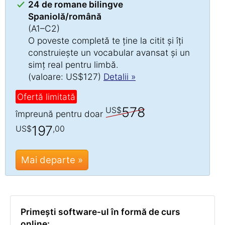
24 de romane bilingve
Spaniolă/română
(A1–C2)
O poveste completă te ține la citit și îți
construiește un vocabular avansat și un
simț real pentru limbă.
(valoare: US$127)
Detalii »
Ofertă limitată
578
US$
împreună pentru doar
197
US$
,00
Mai departe »
Primești software-ul în formă de curs
online: