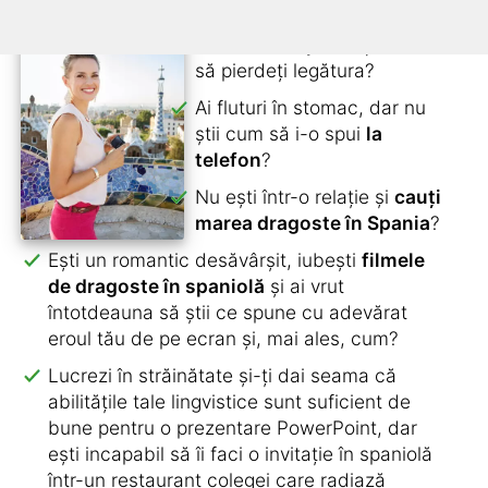
Tocmai ai cunoscut pe
cineva din Spania
și nu vrei
să pierdeți legătura?
Ai fluturi în stomac, dar nu
știi cum să i-o spui
la
telefon
?
Nu ești într-o relație și
cauți
marea dragoste în Spania
?
Ești un romantic desăvârșit, iubești
filmele
de dragoste în spaniolă
și ai vrut
întotdeauna să știi ce spune cu adevărat
eroul tău de pe ecran și, mai ales, cum?
Lucrezi în străinătate și-ți dai seama că
abilitățile tale lingvistice sunt suficient de
bune pentru o prezentare PowerPoint, dar
ești incapabil să îi faci o invitație în spaniolă
într-un restaurant colegei care radiază