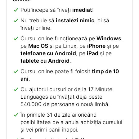
Poți începe să înveți
imediat
!
Nu trebuie să
instalezi nimic
, ci să
înveți online.
Cursul online funcționează pe
Windows
,
pe
Mac OS
și pe Linux, pe
iPhone
și pe
telefoane cu Android
, pe
iPad
și pe
tablete cu Android
.
Cursul online poate fi folosit
timp de 10
ani
.
Cu ajutorul cursurilor de la 17 Minute
Languages au învățat deja peste
540.000 de persoane o nouă limbă.
În primele 31 de zile ai oricând
posibilitatea de a anula achiziția cursului
și vei primi banii înapoi.