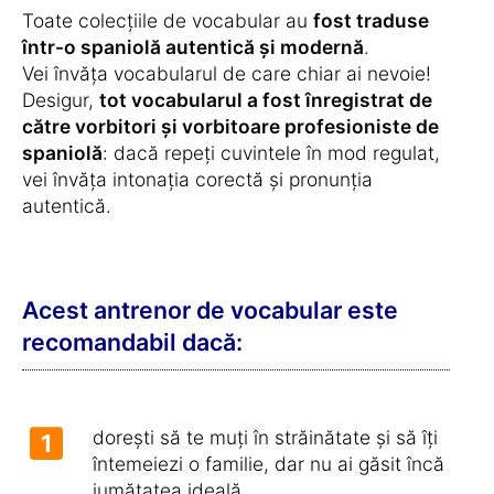
Toate colecțiile de vocabular au
fost traduse
într-o spaniolă autentică și modernă
.
Vei învăța vocabularul de care chiar ai nevoie!
Desigur,
tot vocabularul a fost înregistrat de
către vorbitori și vorbitoare profesioniste de
spaniolă
: dacă repeți cuvintele în mod regulat,
vei învăța intonația corectă și pronunția
autentică.
Acest antrenor de vocabular este
recomandabil dacă:
dorești să te muți în străinătate și să îți
1
întemeiezi o familie, dar nu ai găsit încă
jumătatea ideală