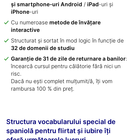
și smartphone-uri Android
/
iPad
-uri și
iPhone
-uri
Cu numeroase
metode de învățare
interactive
Structurat și sortat în mod logic în funcție de
32 de domenii de studiu
Garanție de 31 de zile de returnare a banilor
:
încearcă cursul pentru călătorie fără nici un
risc.
Dacă nu ești complet mulțumit/ă, îți vom
rambursa 100 % din preț.
Structura vocabularului special de
spaniolă pentru flirtat și iubire îți
oferă următoarele lucruri